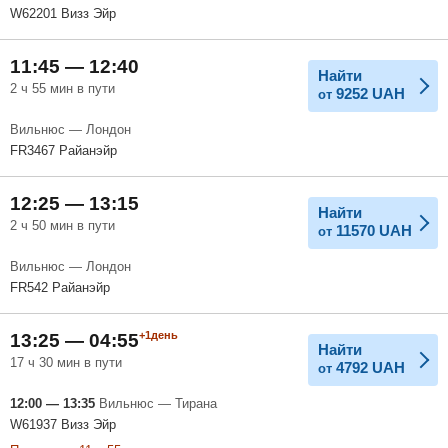
W62201 Визз Эйр
11:45 — 12:40
Найти
2 ч 55 мин в пути
9252
UAH
от
Вильнюс — Лондон
FR3467 Райанэйр
12:25 — 13:15
Найти
2 ч 50 мин в пути
11570
UAH
от
Вильнюс — Лондон
FR542 Райанэйр
+1день
13:25 — 04:55
Найти
17 ч 30 мин в пути
4792
UAH
от
12:00 — 13:35
Вильнюс — Тирана
W61937 Визз Эйр