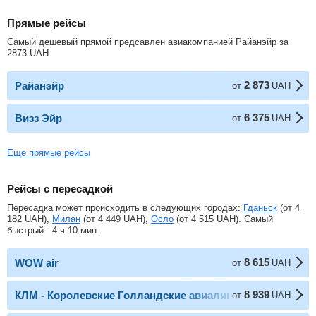
Прямые рейсы
Самый дешевый прямой предсавлен авиакомпанией Райанэйр за
2873
UAH
.
2 873
Райанэйр
от
UAH
6 375
Визз Эйр
от
UAH
Еще прямые рейсы
Рейсы с пересадкой
Пересадка может происходить в следующих городах:
Гданьск
(от
4
182
UAH
),
Милан
(от
4 449
UAH
),
Осло
(от
4 515
UAH
). Самый
быстрый - 4 ч 10 мин.
8 615
WOW air
от
UAH
8 939
КЛМ - Королевские Голландские авиалинии
от
UAH