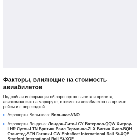
Факторы, влияющие на стоимость
авиабилетов
Подробная информация об аэропортах вылета и прилета,
авиакомпаниях на маршруте, стоимости авиабилетов на прямые
рейсы и с пересадкой.
Аэропорты Вильнюса:
Вильнюс-VNO
Аэропорты Лондона:
Лондон-Сити-LCY
Ватерлоо-QQW
Хитроу-
LHR
Лутон-LTN
Бритиш Раил Терминал-ZLX
Биггин Хилл-BQH
Станстед-STN
Гатвик-LGW
Ebbsfleet International Rail St-XQE
Stratford International Rail St-XOF