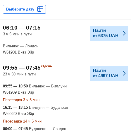
06:10 — 07:15
Найти
3 ч 5 мин в пути
6375
UAH
от
Вильнюс — Лондон
W61901 Визз Эйр
+1день
09:55 — 07:45
Найти
23 ч 50 мин в пути
4997
UAH
от
09:55 — 10:50
Вильнюс — Биллунн
W61989 Визз Эйр
Пересадка 3 ч 5 мин
16:15 — 18:15
Биллунн — Будапешт
W62320 Визз Эйр
Пересадка 14 ч 5 мин
06:00 — 07:45
Будапешт — Лондон