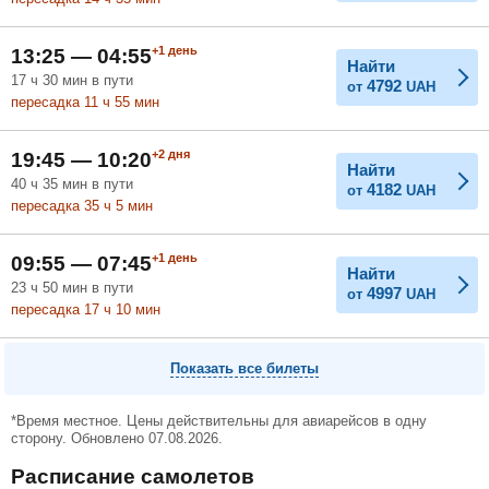
+1
день
13:25 — 04:55
Найти
17
ч
30
мин
в пути
4792
от
UAH
пересадка 11
ч
55
мин
+2
дня
19:45 — 10:20
Найти
40
ч
35
мин
в пути
4182
от
UAH
пересадка 35
ч
5
мин
+1
день
09:55 — 07:45
Найти
23
ч
50
мин
в пути
4997
от
UAH
пересадка 17
ч
10
мин
Показать все билеты
*Время местное. Цены действительны для авиарейсов в одну
сторону. Обновлено 07.08.2026.
Расписание самолетов