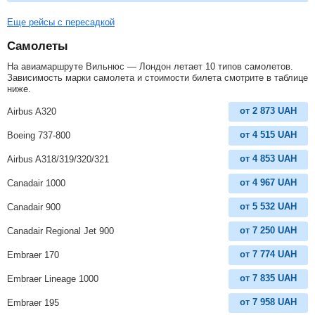
Еще рейсы с пересадкой
Самолеты
На авиамаршруте Вильнюс — Лондон летает 10 типов самолетов.
Зависимость марки самолета и стоимости билета смотрите в таблице
ниже.
от
2 873
UAH
Airbus A320
от
4 515
UAH
Boeing 737-800
от
4 853
UAH
Airbus A318/319/320/321
от
4 967
UAH
Canadair 1000
от
5 532
UAH
Canadair 900
от
7 250
UAH
Canadair Regional Jet 900
от
7 774
UAH
Embraer 170
от
7 835
UAH
Embraer Lineage 1000
от
7 958
UAH
Embraer 195