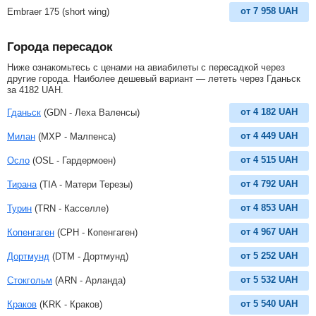
от
7 958
UAH
Embraer 175 (short wing)
Города пересадок
Ниже ознакомьтесь с ценами на авиабилеты с пересадкой через
другие города. Наиболее дешевый вариант — лететь через Гданьск
за
4182
UAH
.
от
4 182
UAH
Гданьск
(GDN - Леха Валенсы)
от
4 449
UAH
Милан
(MXP - Малпенса)
от
4 515
UAH
Осло
(OSL - Гардермоен)
от
4 792
UAH
Тирана
(TIA - Матери Терезы)
от
4 853
UAH
Турин
(TRN - Касселле)
от
4 967
UAH
Копенгаген
(CPH - Копенгаген)
от
5 252
UAH
Дортмунд
(DTM - Дортмунд)
от
5 532
UAH
Стокгольм
(ARN - Арланда)
от
5 540
UAH
Краков
(KRK - Краков)