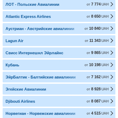
7 774
ЛОТ - Польские Авиалинии
от
UAH
8 650
Atlantic Express Airlines
от
UAH
10 840
Аустриан - Австрийские авиалинии
от
UAH
11 343
Lagun Air
от
UAH
9 865
Свисс Интернешнл Эйрлайнс
от
UAH
10 198
Кубань
от
UAH
7 162
ЭйрБалтик - Балтийские авиалинии
от
UAH
8 928
Эгейские Авиалинии
от
UAH
8 087
Djibouti Airlines
от
UAH
4 515
Норвегиан - Норвежские авиалинии
от
UAH