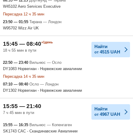
08:55 — 11:15
Дортмунд — Тирана
W45102 Aero Services Executive
Пересадка 12 ч 35 мин
23:50 — 01:55
Тирана — Лондон
W95702 Wizz Air UK
+1день
15:45 — 08:40
Найти
18 ч 55 мин в пути
4515
UAH
от
22:50 — 23:40
Вильнюс — Осло
DY1083 Норвегиан - Норвежские авиалинии
Пересадка 14 ч 35 мин
07:10 — 08:40
Осло — Лондон
DY1302 Норвегиан - Норвежские авиалинии
15:55 — 21:40
Найти
7 ч 45 мин в пути
4967
UAH
от
15:55 — 16:35
Вильнюс — Копенгаген
SK1743 САС - Скандинавские Авиалинии