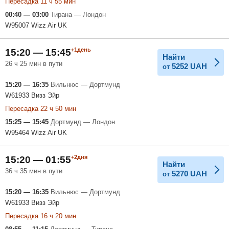
Пересадка 11 ч 55 мин
00:40 — 03:00
Тирана — Лондон
W95007 Wizz Air UK
+1день
15:20 — 15:45
Найти
26 ч 25 мин в пути
5252
UAH
от
15:20 — 16:35
Вильнюс — Дортмунд
W61933 Визз Эйр
Пересадка 22 ч 50 мин
15:25 — 15:45
Дортмунд — Лондон
W95464 Wizz Air UK
+2дня
15:20 — 01:55
Найти
36 ч 35 мин в пути
5270
UAH
от
15:20 — 16:35
Вильнюс — Дортмунд
W61933 Визз Эйр
Пересадка 16 ч 20 мин