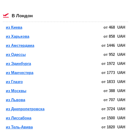
в Лондон
из Киева
от
468
UAH
из Харькова
от
858
UAH
из Амстердама
от
1446
UAH
из Одессы
от
952
UAH
из Эдинбурга
от
1972
UAH
из Манчестера
от
1773
UAH
из Глазго
от
1833
UAH
из Москвы
от
388
UAH
из Львова
от
707
UAH
из Днепропетровска
от
3724
UAH
из Лиссабона
от
1500
UAH
из Тель-Авива
от
1820
UAH