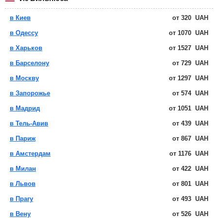
в Киев
от
320
UAH
в Одессу
от
1070
UAH
в Харьков
от
1527
UAH
в Барселону
от
729
UAH
в Москву
от
1297
UAH
в Запорожье
от
574
UAH
в Мадрид
от
1051
UAH
в Тель-Авив
от
439
UAH
в Париж
от
867
UAH
в Амстердам
от
1176
UAH
в Милан
от
422
UAH
в Львов
от
801
UAH
в Прагу
от
493
UAH
в Вену
от
526
UAH