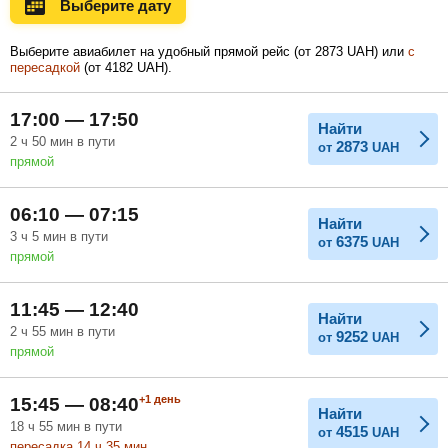
Выберите дату
Ноябрь
Декабрь
Январь
Выберите авиабилет на удобный прямой рейс (
от
2873
UAH
) или
с
пересадкой
(
от
4182
UAH
).
Февраль
Март
Апрель
17:00 — 17:50
Найти
2
ч
50
мин
в пути
2873
от
UAH
прямой
Май
Июнь
Июль
06:10 — 07:15
Найти
3
ч
5
мин
в пути
6375
от
UAH
прямой
11:45 — 12:40
Найти
2
ч
55
мин
в пути
9252
от
UAH
прямой
+1
день
15:45 — 08:40
Найти
18
ч
55
мин
в пути
4515
от
UAH
пересадка 14
ч
35
мин