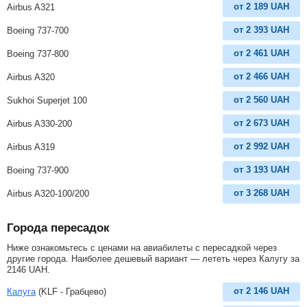
от
2 189
UAH
Airbus A321
от
2 393
UAH
Boeing 737-700
от
2 461
UAH
Boeing 737-800
от
2 466
UAH
Airbus A320
от
2 560
UAH
Sukhoi Superjet 100
от
2 673
UAH
Airbus A330-200
от
2 992
UAH
Airbus A319
от
3 193
UAH
Boeing 737-900
от
3 268
UAH
Airbus A320-100/200
Города пересадок
Ниже ознакомьтесь с ценами на авиабилеты с пересадкой через
другие города. Наиболее дешевый вариант — лететь через Калугу за
2146
UAH
.
от
2 146
UAH
Калуга
(KLF - Грабцево)