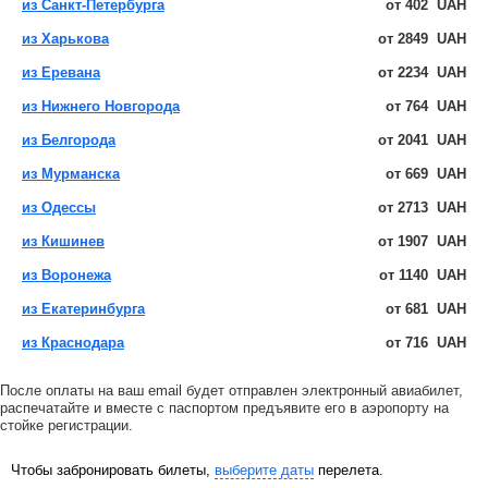
из Санкт-Петербурга
от
402
UAH
из Харькова
от
2849
UAH
из Еревана
от
2234
UAH
из Нижнего Новгорода
от
764
UAH
из Белгорода
от
2041
UAH
из Мурманска
от
669
UAH
из Одессы
от
2713
UAH
из Кишинев
от
1907
UAH
из Воронежа
от
1140
UAH
из Екатеринбурга
от
681
UAH
из Краснодара
от
716
UAH
После оплаты на ваш email будет отправлен электронный авиабилет,
распечатайте и вместе с паспортом предъявите его в аэропорту на
стойке регистрации.
Чтобы забронировать билеты,
выберите даты
перелета.