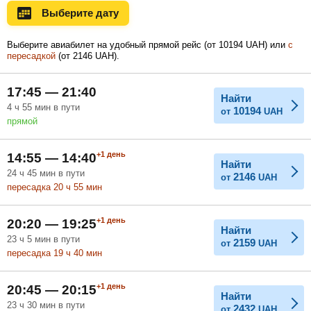
Ноябрь
Декабрь
Январь
Выберите дату
Выберите авиабилет на удобный прямой рейс (
от
10194
UAH
) или
с
пересадкой
(
от
2146
UAH
).
Февраль
Март
Апрель
17:45 — 21:40
Найти
4
ч
55
мин
в пути
10194
от
UAH
Май
Июнь
Июль
прямой
+1
день
14:55 — 14:40
Найти
24
ч
45
мин
в пути
2146
от
UAH
пересадка 20
ч
55
мин
+1
день
20:20 — 19:25
Найти
23
ч
5
мин
в пути
2159
от
UAH
пересадка 19
ч
40
мин
+1
день
20:45 — 20:15
Найти
23
ч
30
мин
в пути
2432
от
UAH