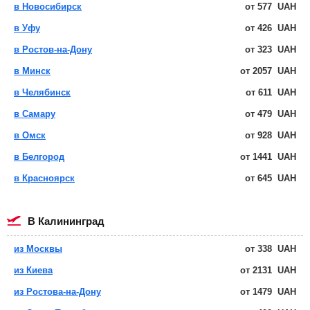
в Новосибирск
от
577
UAH
в Уфу
от
426
UAH
в Ростов-на-Дону
от
323
UAH
в Минск
от
2057
UAH
в Челябинск
от
611
UAH
в Самару
от
479
UAH
в Омск
от
928
UAH
в Белгород
от
1441
UAH
в Красноярск
от
645
UAH
в Калининград
из Москвы
от
338
UAH
из Киева
от
2131
UAH
из Ростова-на-Дону
от
1479
UAH