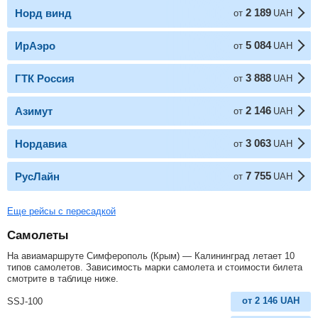
2 189
Норд винд
от
UAH
5 084
ИрАэро
от
UAH
3 888
ГТК Россия
от
UAH
2 146
Азимут
от
UAH
3 063
Нордавиа
от
UAH
7 755
РусЛайн
от
UAH
Еще рейсы с пересадкой
Самолеты
На авиамаршруте Симферополь (Крым) — Калининград летает 10
типов самолетов. Зависимость марки самолета и стоимости билета
смотрите в таблице ниже.
от
2 146
UAH
SSJ-100