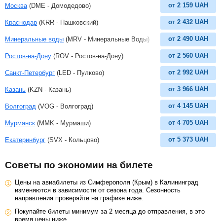
от
2 159
UAH
Москва
(DME - Домодедово)
от
2 432
UAH
Краснодар
(KRR - Пашковский)
от
2 490
UAH
Минеральные воды
(MRV - Минеральные Воды)
от
2 560
UAH
Ростов-на-Дону
(ROV - Ростов-на-Дону)
от
2 992
UAH
Санкт-Петербург
(LED - Пулково)
от
3 966
UAH
Казань
(KZN - Казань)
от
4 145
UAH
Волгоград
(VOG - Волгоград)
от
4 705
UAH
Мурманск
(MMK - Мурмаши)
от
5 373
UAH
Екатеринбург
(SVX - Кольцово)
Советы по экономии на билете
Цены на авиабилеты из Симферополя (Крым) в Калининград
изменяются в зависимости от сезона года. Сезонность
направления проверяйте на графике ниже.
Покупайте билеты минимум за 2 месяца до отправления, в это
время цены ниже.