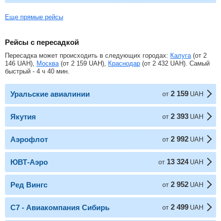
Еще прямые рейсы
Рейсы с пересадкой
Пересадка может происходить в следующих городах:
Калуга
(от
2
146
UAH
),
Москва
(от
2 159
UAH
),
Краснодар
(от
2 432
UAH
). Самый
быстрый - 4 ч 40 мин.
2 159
Уральские авиалинии
от
UAH
2 393
Якутия
от
UAH
2 992
Аэрофлот
от
UAH
13 324
ЮВТ-Аэро
от
UAH
2 952
Ред Вингс
от
UAH
2 499
С7 - Авиакомпания Сибирь
от
UAH