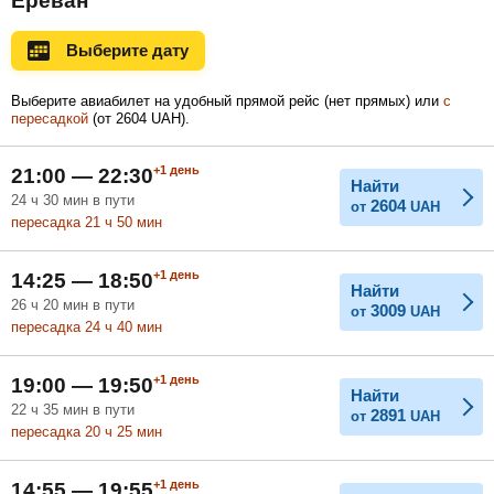
Ереван
Ноябрь
Декабрь
Январь
Выберите дату
Выберите авиабилет на удобный прямой рейс (нет прямых) или
с
пересадкой
(
от
2604
UAH
).
Февраль
Март
Апрель
+1
день
21:00 — 22:30
Найти
24
ч
30
мин
в пути
2604
от
UAH
Май
Июнь
Июль
пересадка 21
ч
50
мин
+1
день
14:25 — 18:50
Найти
26
ч
20
мин
в пути
3009
от
UAH
пересадка 24
ч
40
мин
+1
день
19:00 — 19:50
Найти
22
ч
35
мин
в пути
2891
от
UAH
пересадка 20
ч
25
мин
+1
день
14:55 — 19:55