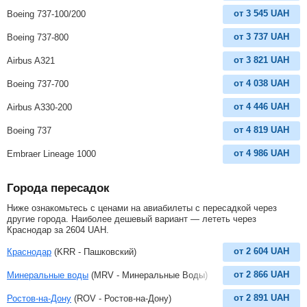
от
3 545
UAH
Boeing 737-100/200
от
3 737
UAH
Boeing 737-800
от
3 821
UAH
Airbus A321
от
4 038
UAH
Boeing 737-700
от
4 446
UAH
Airbus A330-200
от
4 819
UAH
Boeing 737
от
4 986
UAH
Embraer Lineage 1000
Города пересадок
Ниже ознакомьтесь с ценами на авиабилеты с пересадкой через
другие города. Наиболее дешевый вариант — лететь через
Краснодар за
2604
UAH
.
от
2 604
UAH
Краснодар
(KRR - Пашковский)
от
2 866
UAH
Минеральные воды
(MRV - Минеральные Воды)
от
2 891
UAH
Ростов-на-Дону
(ROV - Ростов-на-Дону)