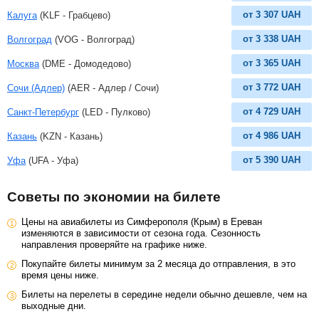
от
3 307
UAH
Калуга
(KLF - Грабцево)
от
3 338
UAH
Волгоград
(VOG - Волгоград)
от
3 365
UAH
Москва
(DME - Домодедово)
от
3 772
UAH
Сочи (Адлер)
(AER - Адлер / Сочи)
от
4 729
UAH
Санкт-Петербург
(LED - Пулково)
от
4 986
UAH
Казань
(KZN - Казань)
от
5 390
UAH
Уфа
(UFA - Уфа)
Советы по экономии на билете
Цены на авиабилеты из Симферополя (Крым) в Ереван
изменяются в зависимости от сезона года. Сезонность
направления проверяйте на графике ниже.
Покупайте билеты минимум за 2 месяца до отправления, в это
время цены ниже.
Билеты на перелеты в середине недели обычно дешевле, чем на
выходные дни.