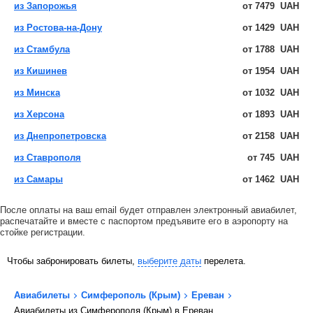
из Запорожья
от
7479
UAH
из Ростова-на-Дону
от
1429
UAH
из Стамбула
от
1788
UAH
из Кишинев
от
1954
UAH
из Минска
от
1032
UAH
из Херсона
от
1893
UAH
из Днепропетровска
от
2158
UAH
из Ставрополя
от
745
UAH
из Самары
от
1462
UAH
После оплаты на ваш email будет отправлен электронный авиабилет,
распечатайте и вместе с паспортом предъявите его в аэропорту на
стойке регистрации.
Чтобы забронировать билеты,
выберите даты
перелета.
Авиабилеты
Симферополь (Крым)
Ереван
Авиабилеты из Симферополя (Крым) в Ереван