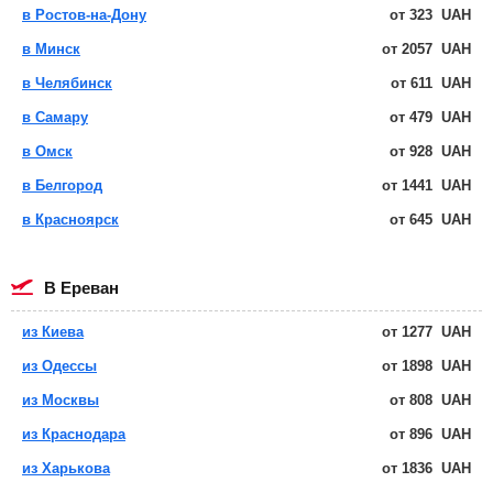
в Ростов-на-Дону
от
323
UAH
в Минск
от
2057
UAH
в Челябинск
от
611
UAH
в Самару
от
479
UAH
в Омск
от
928
UAH
в Белгород
от
1441
UAH
в Красноярск
от
645
UAH
в Ереван
из Киева
от
1277
UAH
из Одессы
от
1898
UAH
из Москвы
от
808
UAH
из Краснодара
от
896
UAH
из Харькова
от
1836
UAH