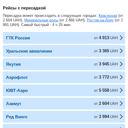
Рейсы с пересадкой
Пересадка может происходить в следующих городах:
Краснодар
(от
2 604
UAH
),
Минеральные воды
(от
2 866
UAH
),
Ростов-на-Дону
(от
2
891
UAH
). Самый быстрый - 4 ч 25 мин.
4 913
ГТК Россия
от
UAH
3 365
Уральские авиалинии
от
UAH
3 945
Якутия
от
UAH
3 772
Аэрофлот
от
UAH
5 558
ЮВТ-Аэро
от
UAH
2 604
Азимут
от
UAH
3 994
Ред Вингс
от
UAH