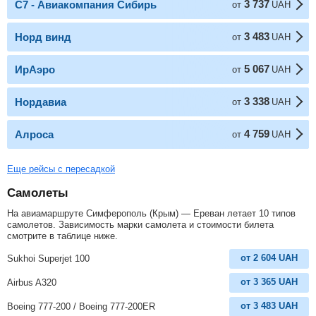
3 737
С7 - Авиакомпания Сибирь
от
UAH
3 483
Норд винд
от
UAH
5 067
ИрАэро
от
UAH
3 338
Нордавиа
от
UAH
4 759
Алроса
от
UAH
Еще рейсы с пересадкой
Самолеты
На авиамаршруте Симферополь (Крым) — Ереван летает 10 типов
самолетов. Зависимость марки самолета и стоимости билета
смотрите в таблице ниже.
от
2 604
UAH
Sukhoi Superjet 100
от
3 365
UAH
Airbus A320
от
3 483
UAH
Boeing 777-200 / Boeing 777-200ER