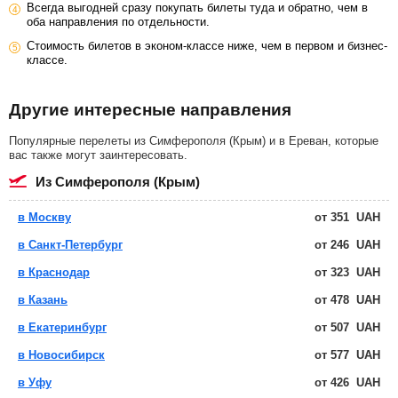
Всегда выгодней сразу покупать билеты туда и обратно, чем в
оба направления по отдельности.
Стоимость билетов в эконом-классе ниже, чем в первом и бизнес-
классе.
Другие интересные направления
Популярные перелеты из Симферополя (Крым) и в Ереван, которые
вас также могут заинтересовать.
из Симферополя (Крым)
в Москву
от
351
UAH
в Санкт-Петербург
от
246
UAH
в Краснодар
от
323
UAH
в Казань
от
478
UAH
в Екатеринбург
от
507
UAH
в Новосибирск
от
577
UAH
в Уфу
от
426
UAH