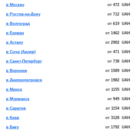
в Москву
от
472
UAH
в Ростов-на-Дону
от
712
UAH
в Волгоград
от
619
UAH
в Ереван
от
1462
UAH
в Астану
от
2902
UAH
в Сочи (Адлер)
от
471
UAH
в Санкт-Петербург
от
738
UAH
в Воронеж
от
1589
UAH
в Днепропетровск
от
1982
UAH
в Минск
от
1155
UAH
в Мурманск
от
949
UAH
в Саратов
от
1154
UAH
в Киев
от
3128
UAH
в Баку
от
1792
UAH