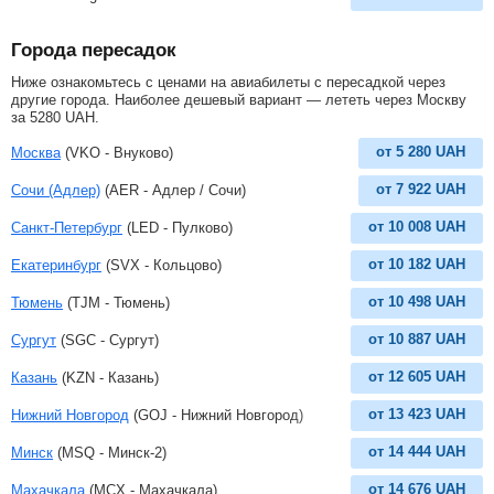
Города пересадок
Ниже ознакомьтесь с ценами на авиабилеты с пересадкой через
другие города. Наиболее дешевый вариант — лететь через Москву
за
5280
UAH
.
от
5 280
UAH
Москва
(VKO - Внуково)
от
7 922
UAH
Сочи (Адлер)
(AER - Адлер / Сочи)
от
10 008
UAH
Санкт-Петербург
(LED - Пулково)
от
10 182
UAH
Екатеринбург
(SVX - Кольцово)
от
10 498
UAH
Тюмень
(TJM - Тюмень)
от
10 887
UAH
Сургут
(SGC - Сургут)
от
12 605
UAH
Казань
(KZN - Казань)
от
13 423
UAH
Нижний Новгород
(GOJ - Нижний Новгород)
от
14 444
UAH
Минск
(MSQ - Минск-2)
от
14 676
UAH
Махачкала
(MCX - Махачкала)