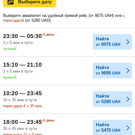
Выберите дату
Ноябрь
Декабрь
Январь
Выберите авиабилет на удобный прямой рейс (
от
8075
UAH
) или
с
пересадкой
(
от
5280
UAH
).
Февраль
Март
Апрель
+1
день
23:30 — 05:30
Найти
3
ч
0
мин
в пути
8075
от
UAH
прямой
Май
Июнь
Июль
15:10 — 21:10
Найти
3
ч
0
мин
в пути
9695
от
UAH
прямой
10:20 — 23:45
Найти
10
ч
25
мин
в пути
5280
от
UAH
пересадка 4
ч
35
мин
+1
день
18:00 — 23:45
Найти
26
ч
45
мин
в пути
5470
от
UAH
пересадка 21
ч
0
мин