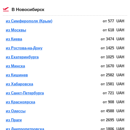
в Новосибирск
из Симферополя (Крым)
от
577
UAH
из Москвы
от
618
UAH
из Киева
от
3474
UAH
из Ростова-на-Дону
от
1425
UAH
из Екатеринбурга
от
1025
UAH
из Минска
от
1670
UAH
из Кишинев
от
2582
UAH
из Хабаровска
от
1581
UAH
из Санкт-Петербурга
от
721
UAH
из Красноярска
от
908
UAH
из Одессы
от
4588
UAH
из Праги
от
2695
UAH
из Днепропетровска
от
1806
UAH