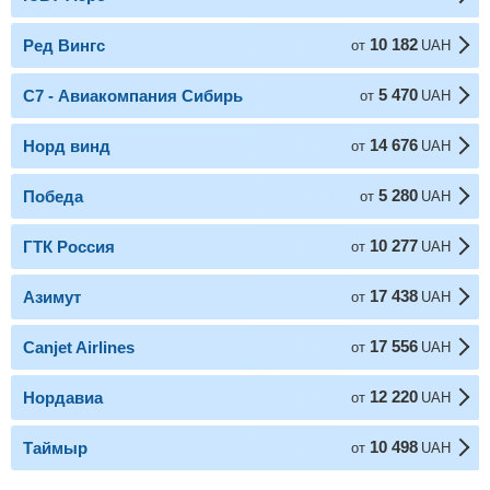
10 182
Ред Вингс
от
UAH
5 470
С7 - Авиакомпания Сибирь
от
UAH
14 676
Норд винд
от
UAH
5 280
Победа
от
UAH
10 277
ГТК Россия
от
UAH
17 438
Азимут
от
UAH
17 556
Canjet Airlines
от
UAH
12 220
Нордавиа
от
UAH
10 498
Таймыр
от
UAH