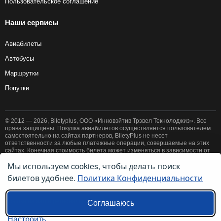
Пользовательское соглашение
Наши сервисы
Авиабилеты
Автобусы
Маршрутки
Попутки
© 2012 — 2026, Biletyplus, ООО «Инновэйтив Трэвел Текнолоджиз». Все
права защищены. Покупка авиабилетов осуществляется пользователем
самостоятельно на сайтах партнеров, BiletyPlus не несет
ответственности за любые платежные операции, совершаемые на этих
сайтах. Конечная стоимость билета может изменяться в зависимости от
выбранного способа оплаты. Использование этого сайта означает
Мы используем cookies, чтобы делать поиск
принятие правил
пользовательского соглашения
и
политики
билетов удобнее.
Политика Конфиденциальности
конфиденциальности
.
Ссылки на наши региональные сайты:
Соглашаюсь
Настроить