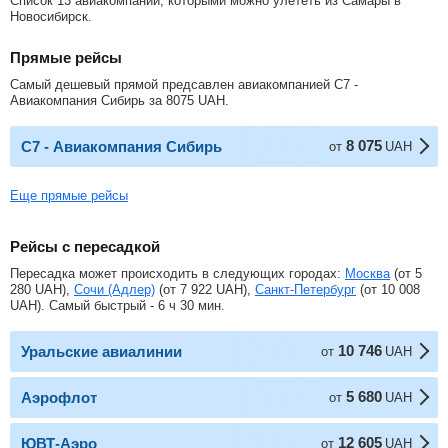
Список 13 авиакомпаний, которыми можно улететь из Самары в
Новосибирск.
Прямые рейсы
Самый дешевый прямой предсавлен авиакомпанией С7 -
Авиакомпания Сибирь за
8075
UAH
.
8 075
С7 - Авиакомпания Сибирь
от
UAH
Еще прямые рейсы
Рейсы с пересадкой
Пересадка может происходить в следующих городах:
Москва
(от
5
280
UAH
),
Сочи (Адлер)
(от
7 922
UAH
),
Санкт-Петербург
(от
10 008
UAH
). Самый быстрый - 6 ч 30 мин.
10 746
Уральские авиалинии
от
UAH
5 680
Аэрофлот
от
UAH
12 605
ЮВТ-Аэро
от
UAH