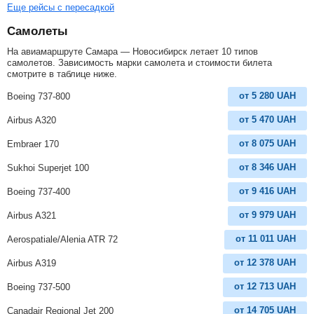
Еще рейсы с пересадкой
Самолеты
На авиамаршруте Самара — Новосибирск летает 10 типов
самолетов. Зависимость марки самолета и стоимости билета
смотрите в таблице ниже.
от
5 280
UAH
Boeing 737-800
от
5 470
UAH
Airbus A320
от
8 075
UAH
Embraer 170
от
8 346
UAH
Sukhoi Superjet 100
от
9 416
UAH
Boeing 737-400
от
9 979
UAH
Airbus A321
от
11 011
UAH
Aerospatiale/Alenia ATR 72
от
12 378
UAH
Airbus A319
от
12 713
UAH
Boeing 737-500
от
14 705
UAH
Canadair Regional Jet 200