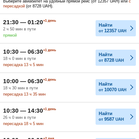
Выберите авиабилет на удобный прямой рейс (
от
12357
UAH
) или
с
пересадкой
(
от
8728
UAH
).
Февраль
Март
Апрель
+1
день
21:30 — 01:20
Найти
2
ч
50
мин
в пути
12357
от
UAH
прямой
Май
Июнь
Июль
+1
день
10:30 — 06:30
Найти
18
ч
0
мин
в пути
8728
от
UAH
пересадка 13
ч
5
мин
+1
день
10:00 — 06:30
Найти
18
ч
30
мин
в пути
10070
от
UAH
пересадка 13
ч
35
мин
+1
день
10:30 — 14:30
Найти
26
ч
0
мин
в пути
9587
от
UAH
пересадка 18
ч
5
мин
+2
дня