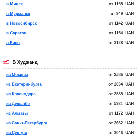
в Минск
от
1155
UAH
в Мурманск
от
949
UAH
в Новосибирск
от
1142
UAH
в Саратов
от
1154
UAH
в Киев
от
3128
UAH
в Худжанд
из Москвы
от
2386
UAH
из Екатеринбурга
от
2834
UAH
из Краснодара
от
2885
UAH
из Душанбе
от
5921
UAH
из Алматы
от
1172
UAH
из Санкт-Петербурга
от
2662
UAH
из Сургута
от
3046
UAH