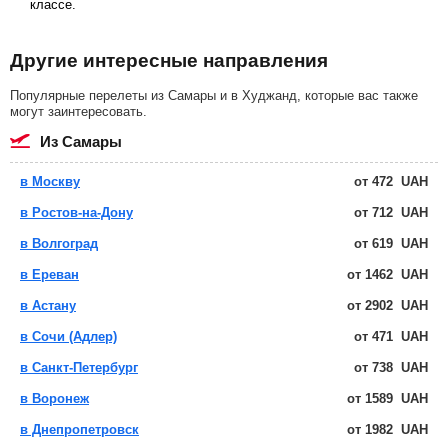
классе.
Другие интересные направления
Популярные перелеты из Самары и в Худжанд, которые вас также
могут заинтересовать.
из Самары
в Москву
от
472
UAH
в Ростов-на-Дону
от
712
UAH
в Волгоград
от
619
UAH
в Ереван
от
1462
UAH
в Астану
от
2902
UAH
в Сочи (Адлер)
от
471
UAH
в Санкт-Петербург
от
738
UAH
в Воронеж
от
1589
UAH
в Днепропетровск
от
1982
UAH