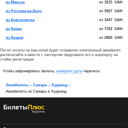
из Минска
от
3215
UAH
из Ростова-на-Дону
от
5927
UAH
из Красноярска
от
3447
UAH
из Киева
от
7352
UAH
из Казани
от
2860
UAH
После оплаты на ваш email будет отправлен электронный авиабилет,
распечатайте и вместе с паспортом предъявите его в аэропорту на
стойке регистрации.
Чтобы забронировать билеты,
выберите даты
перелета.
Авиабилеты
Самара
Худжанд
Авиабилеты из Самары в Худжанд