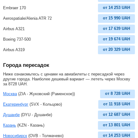
от
14 253
UAH
Embraer 170
от
15 990
UAH
Aerospatiale/Alenia ATR 72
от
17 639
UAH
Airbus A321
от
19 674
UAH
Boeing 737-500
от
20 329
UAH
Airbus A319
Города пересадок
Ниже ознакомьтесь с ценами на авиабилеты с пересадкой через
другие города. Наиболее дешевый вариант — лететь через Москву
за
8728
UAH
.
от
8 728
UAH
Москва
(ZIA - Жуковский (Раменское))
от
11 918
UAH
Екатеринбург
(SVX - Кольцово)
от
12 687
UAH
Душанбе
(DYU - Душанбе)
от
13 801
UAH
Казань
(KZN - Казань)
от
14 253
UAH
Новосибирск
(OVB - Толмачево)