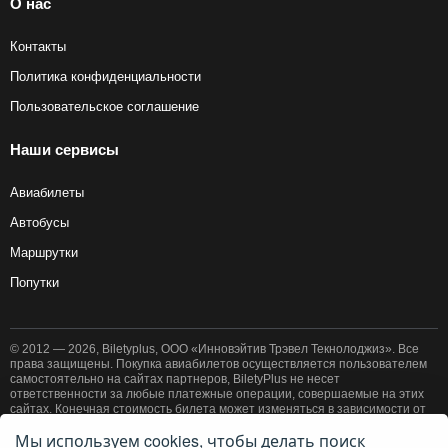
О нас
Контакты
Политика конфиденциальности
Пользовательское соглашение
Наши сервисы
Авиабилеты
Автобусы
Маршрутки
Попутки
© 2012 — 2026, Biletyplus, ООО «Инновэйтив Трэвел Текнолоджиз». Все
права защищены. Покупка авиабилетов осуществляется пользователем
самостоятельно на сайтах партнеров, BiletyPlus не несет
ответственности за любые платежные операции, совершаемые на этих
сайтах. Конечная стоимость билета может изменяться в зависимости от
выбранного способа оплаты. Использование этого сайта означает
Мы используем cookies, чтобы делать поиск
принятие правил
пользовательского соглашения
и
политики