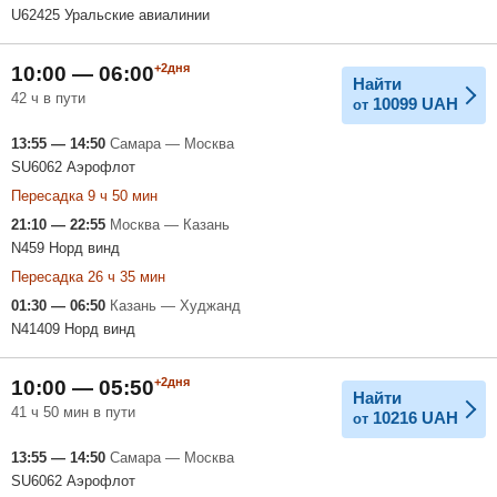
U62425 Уральские авиалинии
+2дня
10:00 — 06:00
Найти
42 ч в пути
10099
UAH
от
13:55 — 14:50
Самара — Москва
SU6062 Аэрофлот
Пересадка 9 ч 50 мин
21:10 — 22:55
Москва — Казань
N459 Норд винд
Пересадка 26 ч 35 мин
01:30 — 06:50
Казань — Худжанд
N41409 Норд винд
+2дня
10:00 — 05:50
Найти
41 ч 50 мин в пути
10216
UAH
от
13:55 — 14:50
Самара — Москва
SU6062 Аэрофлот