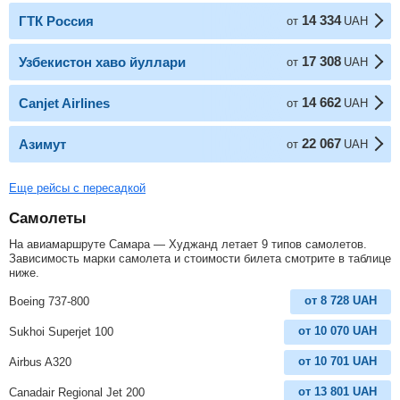
14 334
ГТК Россия
от
UAH
17 308
Узбекистон хаво йуллари
от
UAH
14 662
Canjet Airlines
от
UAH
22 067
Азимут
от
UAH
Еще рейсы с пересадкой
Самолеты
На авиамаршруте Самара — Худжанд летает 9 типов самолетов.
Зависимость марки самолета и стоимости билета смотрите в таблице
ниже.
от
8 728
UAH
Boeing 737-800
от
10 070
UAH
Sukhoi Superjet 100
от
10 701
UAH
Airbus A320
от
13 801
UAH
Canadair Regional Jet 200