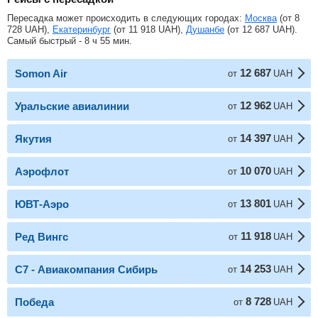
Пересадка может происходить в следующих городах:
Москва
(от
8
728
UAH
),
Екатеринбург
(от
11 918
UAH
),
Душанбе
(от
12 687
UAH
).
Самый быстрый - 8 ч 55 мин.
12 687
Somon Air
от
UAH
12 962
Уральские авиалинии
от
UAH
14 397
Якутия
от
UAH
10 070
Аэрофлот
от
UAH
13 801
ЮВТ-Аэро
от
UAH
11 918
Ред Вингс
от
UAH
14 253
С7 - Авиакомпания Сибирь
от
UAH
8 728
Победа
от
UAH