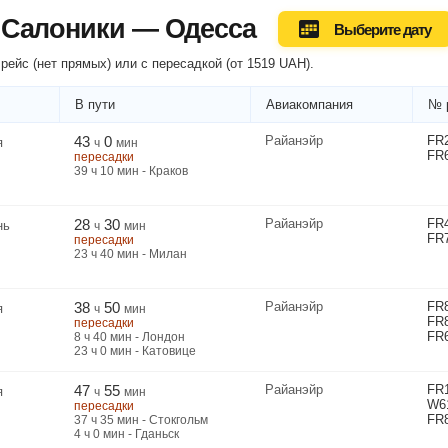
 Салоники — Одесса
Выберите дату
рейс (нет прямых) или
с пересадкой
(
от
1519
UAH
).
В пути
Авиакомпания
№ 
43
0
Райанэйр
FR
я
ч
мин
FR
пересадки
39
ч
10
мин
- Краков
28
30
Райанэйр
FR
нь
ч
мин
FR
пересадки
23
ч
40
мин
- Милан
38
50
Райанэйр
FR
я
ч
мин
FR
пересадки
FR
8
ч
40
мин
- Лондон
23
ч
0
мин
- Катовице
47
55
Райанэйр
FR
я
ч
мин
W6
пересадки
FR
37
ч
35
мин
- Стокгольм
4
ч
0
мин
- Гданьск