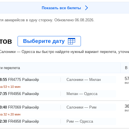
Показать все билеты
я авиарейсов в одну сторону. Обновлено 06.08.2026.
тов
алоники — Одесса вы быстро найдете нужный вариант перелета, уточни
и перелета
В 
57
8:55
FR4775
Райанэйр
Салоники — Милан
вк
а 53 ч 10 мин
7:35
FR4956
Райанэйр
Милан — Одесса
36
0:40
FR7069
Райанэйр
Салоники — Рим
вк
а 32 ч 20 мин
2:30
FR4958
Райанэйр
Рим — Одесса