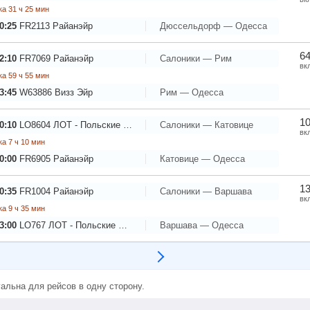
а 31 ч 25 мин
0:25
FR2113
Райанэйр
Дюссельдорф — Одесса
64
2:10
FR7069
Райанэйр
Салоники — Рим
вк
а 59 ч 55 мин
3:45
W63886
Визз Эйр
Рим — Одесса
10
0:10
LO8604
ЛОТ - Польские Авиалинии
Салоники — Катовице
вк
а 7 ч 10 мин
0:00
FR6905
Райанэйр
Катовице — Одесса
13
0:35
FR1004
Райанэйр
Салоники — Варшава
вк
а 9 ч 35 мин
3:00
LO767
ЛОТ - Польские Авиалинии
Варшава — Одесса
альна для рейсов в одну сторону.