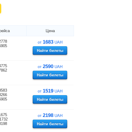
рейса
Цена
2778
1683
от
UAH
6905
Найти билеты
4775
2590
от
UAH
7862
Найти билеты
8583
1519
от
UAH
8266
6905
Найти билеты
1675
2198
от
UAH
1732
8198
Найти билеты