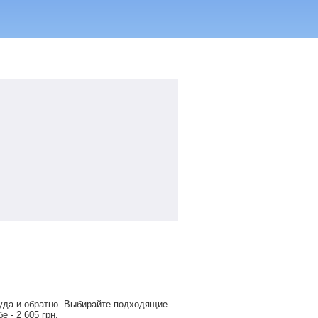
уда и обратно. Выбирайте подходящие
обе -
2 605
грн
.