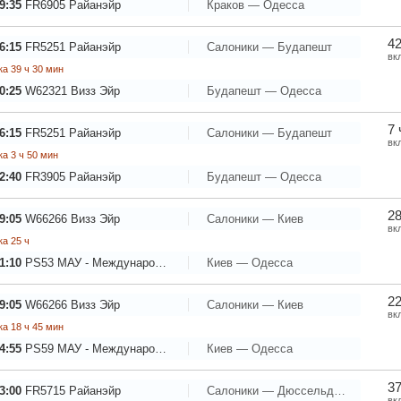
9:35
FR6905
Райанэйр
Краков — Одесса
42
6:15
FR5251
Райанэйр
Салоники — Будапешт
вк
а 39 ч 30 мин
0:25
W62321
Визз Эйр
Будапешт — Одесса
7 
6:15
FR5251
Райанэйр
Салоники — Будапешт
вк
а 3 ч 50 мин
2:40
FR3905
Райанэйр
Будапешт — Одесса
28
9:05
W66266
Визз Эйр
Салоники — Киев
вк
а 25 ч
1:10
PS53
МАУ - Международные Авиалинии Украины
Киев — Одесса
22
9:05
W66266
Визз Эйр
Салоники — Киев
вк
а 18 ч 45 мин
4:55
PS59
МАУ - Международные Авиалинии Украины
Киев — Одесса
37
3:00
FR5715
Райанэйр
Салоники — Дюссельдорф
вк