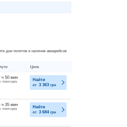
те дни полетов и наличие авиарейсов
пути
Цена
 ч 50 мин
Найти
л. пересадку
3 363
от
грн
 ч 35 мин
Найти
л. пересадку
3 684
от
грн