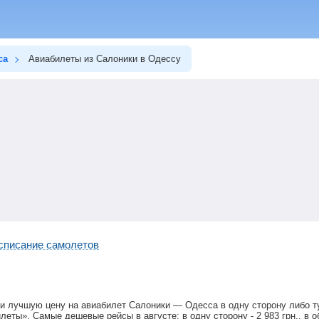
са
Авиабилеты из Салоники в Одессу
списание самолетов
и лучшую цену на авиабилет Салоники — Одесса в одну сторону либо т
илеты». Самые дешевые рейсы в августе: в одну сторону -
2 983
грн
., в 