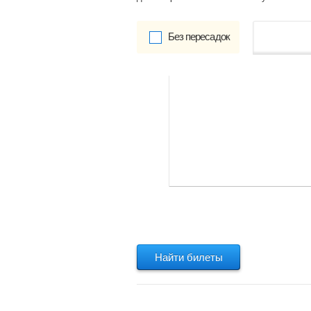
Без пересадок
от
Обратно:
указать
Найти билеты
Найти билеты