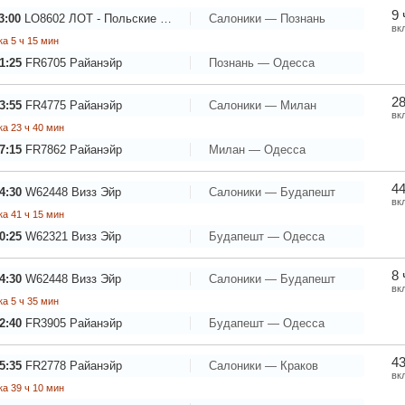
9 
3:00
LO8602
ЛОТ - Польские Авиалинии
Салоники — Познань
вк
а 5 ч 15 мин
1:25
FR6705
Райанэйр
Познань — Одесса
28
3:55
FR4775
Райанэйр
Салоники — Милан
вк
а 23 ч 40 мин
7:15
FR7862
Райанэйр
Милан — Одесса
44
4:30
W62448
Визз Эйр
Салоники — Будапешт
вк
а 41 ч 15 мин
0:25
W62321
Визз Эйр
Будапешт — Одесса
8 
4:30
W62448
Визз Эйр
Салоники — Будапешт
вк
а 5 ч 35 мин
2:40
FR3905
Райанэйр
Будапешт — Одесса
43
5:35
FR2778
Райанэйр
Салоники — Краков
вк
а 39 ч 10 мин