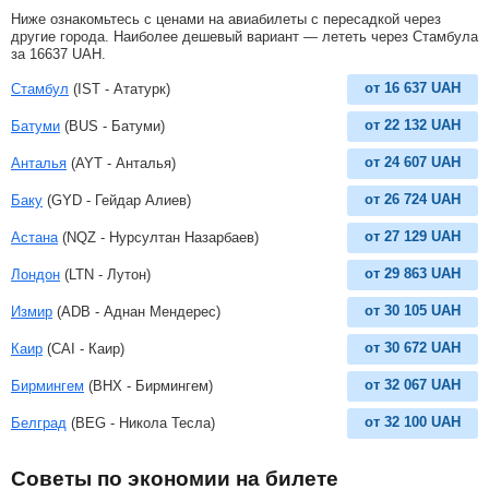
Ниже ознакомьтесь с ценами на авиабилеты с пересадкой через
другие города. Наиболее дешевый вариант — лететь через Стамбула
за
16637
UAH
.
от
16 637
UAH
Стамбул
(IST - Ататурк)
от
22 132
UAH
Батуми
(BUS - Батуми)
от
24 607
UAH
Анталья
(AYT - Анталья)
от
26 724
UAH
Баку
(GYD - Гейдар Алиев)
от
27 129
UAH
Астана
(NQZ - Нурсултан Назарбаев)
от
29 863
UAH
Лондон
(LTN - Лутон)
от
30 105
UAH
Измир
(ADB - Аднан Мендерес)
от
30 672
UAH
Каир
(CAI - Каир)
от
32 067
UAH
Бирмингем
(BHX - Бирмингем)
от
32 100
UAH
Белград
(BEG - Никола Тесла)
Советы по экономии на билете