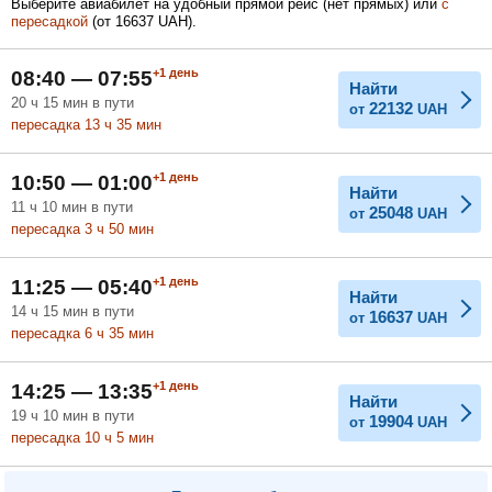
Выберите авиабилет на удобный прямой рейс (нет прямых) или
с
пересадкой
(
от
16637
UAH
).
Февраль
Март
Апрель
+1
день
08:40 — 07:55
Найти
20
ч
15
мин
в пути
22132
от
UAH
пересадка 13
ч
35
мин
Май
Июнь
Июль
+1
день
10:50 — 01:00
Найти
11
ч
10
мин
в пути
25048
от
UAH
пересадка 3
ч
50
мин
+1
день
11:25 — 05:40
Найти
14
ч
15
мин
в пути
16637
от
UAH
пересадка 6
ч
35
мин
+1
день
14:25 — 13:35
Найти
19
ч
10
мин
в пути
19904
от
UAH
пересадка 10
ч
5
мин