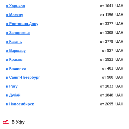
в Харьков
от
1041
UAH
в Москву
от
1156
UAH
в Ростов-на-Дону
от
3377
UAH
в Запорожье
от
1308
UAH
в Казань
от
3779
UAH
в Варшаву
от
927
UAH
в Краков
от
1923
UAH
в Кишинев
от
403
UAH
в Санкт-Петербург
от
900
UAH
в Ригу
от
1033
UAH
в Дубай
от
1848
UAH
в Новосибирск
от
2695
UAH
в Уфу