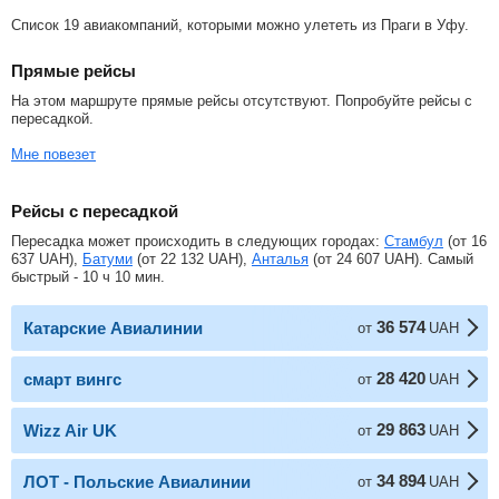
Список 19 авиакомпаний, которыми можно улететь из Праги в Уфу.
Прямые рейсы
На этом маршруте прямые рейсы отсутствуют. Попробуйте рейсы с
пересадкой.
Мне повезет
Рейсы с пересадкой
Пересадка может происходить в следующих городах:
Стамбул
(от
16
637
UAH
),
Батуми
(от
22 132
UAH
),
Анталья
(от
24 607
UAH
). Самый
быстрый - 10 ч 10 мин.
36 574
Катарские Авиалинии
от
UAH
28 420
смарт вингс
от
UAH
29 863
Wizz Air UK
от
UAH
34 894
ЛОТ - Польские Авиалинии
от
UAH