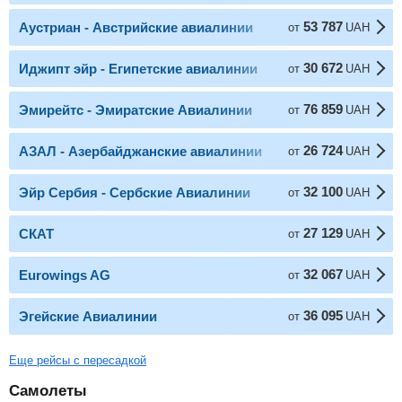
53 787
Аустриан - Австрийские авиалинии
от
UAH
30 672
Иджипт эйр - Египетские авиалинии
от
UAH
76 859
Эмирейтс - Эмиратские Авиалинии
от
UAH
26 724
АЗАЛ - Азербайджанские авиалинии
от
UAH
32 100
Эйр Сербия - Сербские Авиалинии
от
UAH
27 129
СКАТ
от
UAH
32 067
Eurowings AG
от
UAH
36 095
Эгейские Авиалинии
от
UAH
Еще рейсы с пересадкой
Самолеты