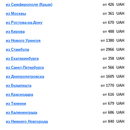
из Симферополя (Крым)
от
426
UAH
из Москвы
от
361
UAH
из Ростова-на-Дону
от
670
UAH
из Кирова
от
488
UAH
из Нового Уренгоя
от
1380
UAH
из Стамбула
от
2966
UAH
из Екатеринбурга
от
358
UAH
из Санкт-Петербурга
от
566
UAH
из Днепропетровска
от
1605
UAH
из Будапешта
от
1770
UAH
из Краснодара
от
616
UAH
из Тюмени
от
679
UAH
из Калининграда
от
686
UAH
из Нижнего Новгорода
от
840
UAH