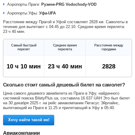
Аэропорты Праги:
Рузине-PRG
Vodochody-VOD
Аэропорты Уфы:
Уфа-UFA
Расстояние между Прагой и Уфой составляет 2828 км. Самолеты в
течение дня вылетают с 04:45 до 22:10. Среднее время перелета:
23 ч 40 мин.
Самый быстрый
Среднее время
Расстояние между
перелет
перелета
городами
10 ч 10 мин
23 ч 40 мин
2828
Сколько стоит самый дешевый билет на самолет?
Цена самого дешевого авиабилета из Праги в Уфу, найденного
системой поиска BiletyPlus.ua, составила
16 637
UAH
Это был билет
на 30 декабря 2025 г. на рейс авиакомпании Пегасус Эйрлайнс,
вылетающий из Праги в 11:25 и прилетающий в Уфу в 05:40.
Хочу найти такой же!
Авиакомпании