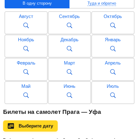
В одну сторону
Туда и обратно
Август
Сентябрь
Октябрь
Ноябрь
Декабрь
Январь
Февраль
Март
Апрель
Май
Июнь
Июль
Август
Сентябрь
Октябрь
Билеты на самолет Прага — Уфа
Выберите дату
Ноябрь
Декабрь
Январь