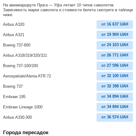
На авиамаршруте Прага — Уфа летает 10 типов самолетов.
Зависимость марки самолета и стоимости билета смотрите в таблице
ниже.
от
16 637
UAH
Airbus A320
от
19 904
UAH
Airbus A321
от
24 103
UAH
Boeing 737-800
от
26 771
UAH
Airbus A318/319/320/321
от
27 596
UAH
Boeing 737-100/200
от
32 100
UAH
Aerospatiale/Alenia ATR 72
от
32 398
UAH
Boeing 737
от
34 894
UAH
Embraer 195
от
34 894
UAH
Embraer Lineage 1000
от
36 574
UAH
Airbus A330-300
Города пересадок