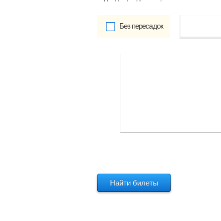
Без пересадок
от
Обратно:
указать
Найти билеты
Найти билеты