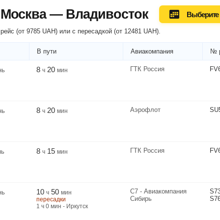
 Москва — Владивосток
Выберите 
рейс (
от
9785
UAH
) или
с пересадкой
(
от
12481
UAH
).
В пути
Авиакомпания
№ 
8
20
ГТК Россия
FV
нь
ч
мин
8
20
Аэрофлот
SU
нь
ч
мин
8
15
ГТК Россия
FV
нь
ч
мин
10
50
С7 - Авиакомпания
S7
нь
ч
мин
Сибирь
S7
пересадки
1
ч
0
мин
- Иркутск