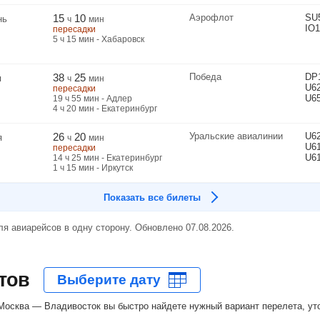
15
10
Аэрофлот
SU
нь
ч
мин
IO1
пересадки
5
ч
15
мин
- Хабаровск
38
25
Победа
DP
я
ч
мин
U6
пересадки
U6
19
ч
55
мин
- Адлер
4
ч
20
мин
- Екатеринбург
26
20
Уральские авиалинии
U6
я
ч
мин
U6
пересадки
U6
14
ч
25
мин
- Екатеринбург
1
ч
15
мин
- Иркутск
Показать все билеты
я авиарейсов в одну сторону. Обновлено 07.08.2026.
тов
осква — Владивосток вы быстро найдете нужный вариант перелета, уто