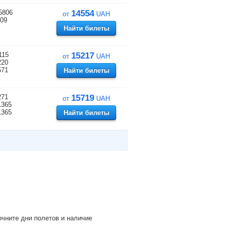
5806
14554
от
UAH
09
Найти билеты
115
15217
от
UAH
220
571
Найти билеты
271
15719
от
UAH
1365
1365
Найти билеты
чните дни полетов и наличие