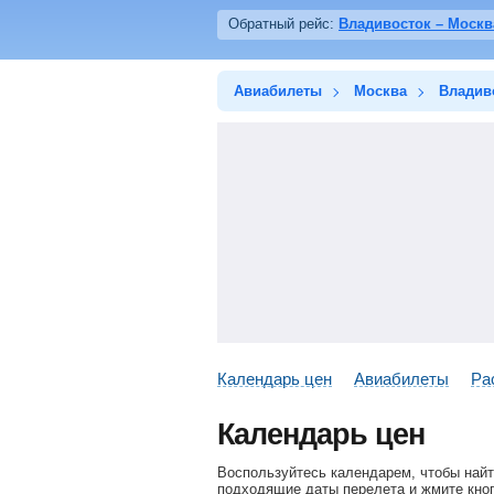
Обратный рейс:
Владивосток – Москв
Авиабилеты
Москва
Владив
Календарь цен
Авиабилеты
Ра
Календарь цен
Воспользуйтесь календарем, чтобы найт
подходящие даты перелета и жмите кноп