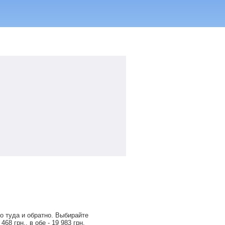
о туда и обратно. Выбирайте
 468
грн
., в обе -
19 983
грн
.