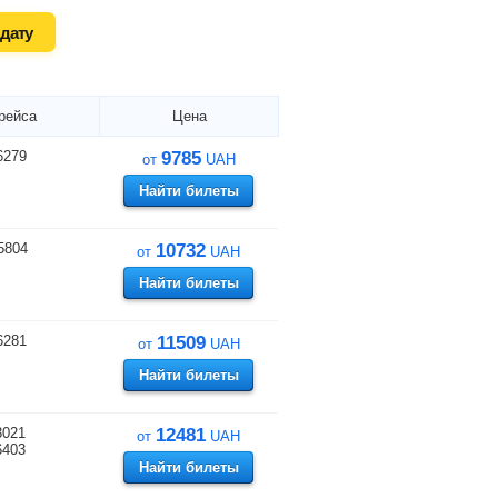
дату
рейса
Цена
6279
9785
от
UAH
Найти билеты
5804
10732
от
UAH
Найти билеты
6281
11509
от
UAH
Найти билеты
3021
12481
от
UAH
6403
Найти билеты