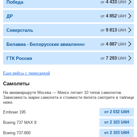
4 433
Победа
от
UAH
4 852
ДР
от
UAH
9 813
Северсталь
от
UAH
4 887
Белавиа - Белорусские авиалинии
от
UAH
7 293
ГТК Россия
от
UAH
Еще рейсы с пересадкой
Самолеты
На авиамаршруте Москва — Минск летает 10 типов самолетов.
Зависимость марки самолета и стоимости билета смотрите в таблице
ниже.
от
2 032
UAH
Embraer 195
от
2 103
UAH
Boeing 737 MAX 8
от
2 103
UAH
Boeing 737-800