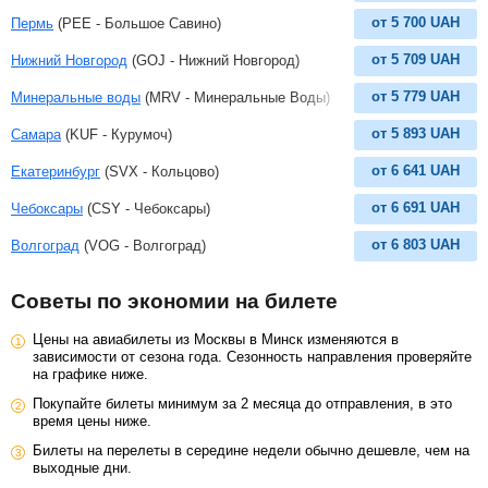
от
5 700
UAH
Пермь
(PEE - Большое Савино)
от
5 709
UAH
Нижний Новгород
(GOJ - Нижний Новгород)
от
5 779
UAH
Минеральные воды
(MRV - Минеральные Воды)
от
5 893
UAH
Самара
(KUF - Курумоч)
от
6 641
UAH
Екатеринбург
(SVX - Кольцово)
от
6 691
UAH
Чебоксары
(CSY - Чебоксары)
от
6 803
UAH
Волгоград
(VOG - Волгоград)
Советы по экономии на билете
Цены на авиабилеты из Москвы в Минск изменяются в
зависимости от сезона года. Сезонность направления проверяйте
на графике ниже.
Покупайте билеты минимум за 2 месяца до отправления, в это
время цены ниже.
Билеты на перелеты в середине недели обычно дешевле, чем на
выходные дни.