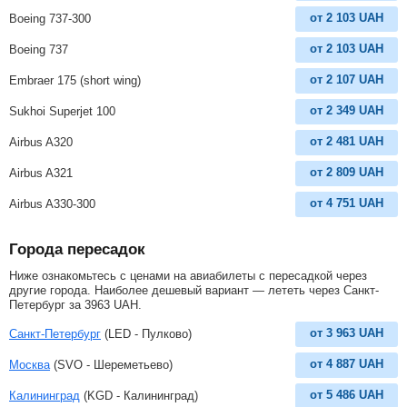
от
2 103
UAH
Boeing 737-300
от
2 103
UAH
Boeing 737
от
2 107
UAH
Embraer 175 (short wing)
от
2 349
UAH
Sukhoi Superjet 100
от
2 481
UAH
Airbus A320
от
2 809
UAH
Airbus A321
от
4 751
UAH
Airbus A330-300
Города пересадок
Ниже ознакомьтесь с ценами на авиабилеты с пересадкой через
другие города. Наиболее дешевый вариант — лететь через Санкт-
Петербург за
3963
UAH
.
от
3 963
UAH
Санкт-Петербург
(LED - Пулково)
от
4 887
UAH
Москва
(SVO - Шереметьево)
от
5 486
UAH
Калининград
(KGD - Калининград)