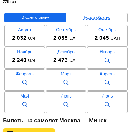
229
грн
.
В одну сторону
Туда и обратно
Август
Сентябрь
Октябрь
2 032
2 035
2 045
UAH
UAH
UAH
Ноябрь
Декабрь
Январь
2 240
2 473
UAH
UAH
Февраль
Март
Апрель
Май
Июнь
Июль
Август
Сентябрь
Октябрь
Билеты на самолет Москва — Минск
4 361
4 229
4 502
UAH
UAH
UAH