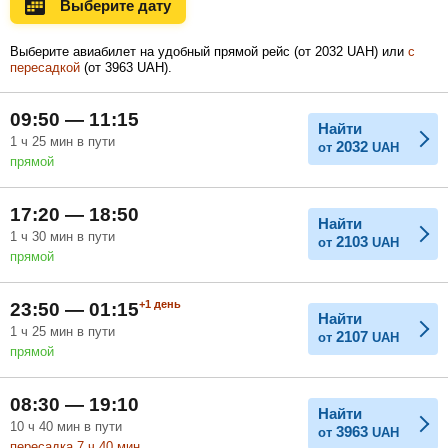
Выберите дату
Ноябрь
Декабрь
Январь
4 596
5 431
Выберите авиабилет на удобный прямой рейс (
от
2032
UAH
) или
с
UAH
UAH
пересадкой
(
от
3963
UAH
).
Февраль
Март
Апрель
09:50 — 11:15
Найти
1
ч
25
мин
в пути
2032
от
UAH
прямой
Май
Июнь
Июль
17:20 — 18:50
Найти
1
ч
30
мин
в пути
2103
от
UAH
прямой
+1
день
23:50 — 01:15
Найти
1
ч
25
мин
в пути
2107
от
UAH
прямой
08:30 — 19:10
Найти
10
ч
40
мин
в пути
3963
от
UAH
пересадка 7
ч
40
мин