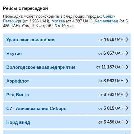
Рейсы с пересадкой
Пересадка может происходить в следующих городах:
Санкт-
Петербург
(от
3 963
UAH
),
Москва
(от
4 887
UAH
),
Калининград
(от
5
486
UAH
). Самый быстрый - 3 ч 10 мин.
4 619
Уральские авиалинии
от
UAH
6 067
Якутия
от
UAH
11 187
Вологодское авиапредприятие
от
UAH
3 963
Аэрофлот
от
UAH
6 762
Ред Вингс
от
UAH
5 015
С7 - Авиакомпания Сибирь
от
UAH
5 486
Норд винд
от
UAH