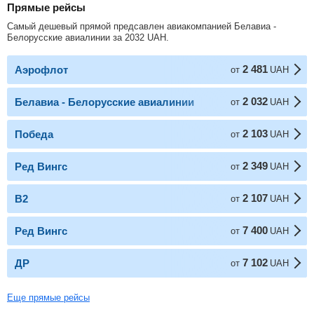
Прямые рейсы
Самый дешевый прямой предсавлен авиакомпанией Белавиа -
Белорусские авиалинии за
2032
UAH
.
2 481
Аэрофлот
от
UAH
2 032
Белавиа - Белорусские авиалинии
от
UAH
2 103
Победа
от
UAH
2 349
Ред Вингс
от
UAH
2 107
В2
от
UAH
7 400
Ред Вингс
от
UAH
7 102
ДР
от
UAH
Еще прямые рейсы