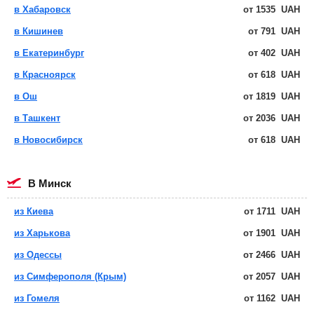
в Хабаровск
от
1535
UAH
в Кишинев
от
791
UAH
в Екатеринбург
от
402
UAH
в Красноярск
от
618
UAH
в Ош
от
1819
UAH
в Ташкент
от
2036
UAH
в Новосибирск
от
618
UAH
в Минск
из Киева
от
1711
UAH
из Харькова
от
1901
UAH
из Одессы
от
2466
UAH
из Симферополя (Крым)
от
2057
UAH
из Гомеля
от
1162
UAH