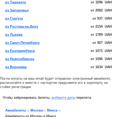
из Ташкента
от
3296
UAH
из Запорожья
от
2002
UAH
из Сургута
от
937
UAH
из Ростова-на-Дону
от
2154
UAH
из Львова
от
1789
UAH
из Санкт-Петербурга
от
927
UAH
из Екатеринбурга
от
1071
UAH
из Новосибирска
от
1596
UAH
из Воронежа
от
1634
UAH
После оплаты на ваш email будет отправлен электронный авиабилет,
распечатайте и вместе с паспортом предъявите его в аэропорту на
стойке регистрации.
Чтобы забронировать билеты,
выберите даты
перелета.
Авиабилеты
Москва
Минск
Авиабилеты из Москвы в Минск