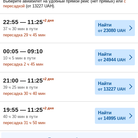
Выберите авиабилет на удобный прямой рейс (нет прямых) или
с
пересадкой
(
от
13227
UAH
).
Февраль
Март
Апрель
+2
дня
22:55 — 11:25
Найти
37
ч
30
мин
в пути
23080
от
UAH
пересадка 29
ч
45
мин
Май
Июнь
Июль
00:05 — 09:10
Найти
10
ч
5
мин
в пути
24944
от
UAH
пересадка 2
ч
45
мин
+2
дня
21:00 — 11:25
Найти
39
ч
25
мин
в пути
13227
от
UAH
пересадка 30
ч
40
мин
+2
дня
19:55 — 11:25
Найти
40
ч
30
мин
в пути
14995
от
UAH
пересадка 31
ч
50
мин