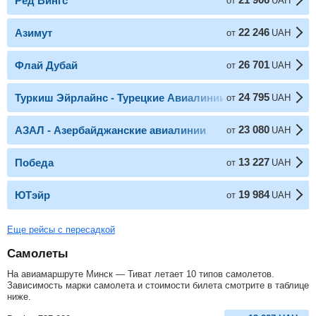
Ред Вингс
от
UAH
22 246
Азимут
от
UAH
26 701
Флай Дубай
от
UAH
24 795
Туркиш Эйрлайнс - Турецкие Авиалинии
от
UAH
23 080
АЗАЛ - Азербайджанские авиалинии
от
UAH
13 227
Победа
от
UAH
19 984
ЮТэйр
от
UAH
Еще рейсы с пересадкой
Самолеты
На авиамаршруте Минск — Тиват летает 10 типов самолетов.
Зависимость марки самолета и стоимости билета смотрите в таблице
ниже.