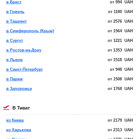
в Брест
от
994
UAH
в Гомель
от
1180
UAH
в Ташкент
от
2576
UAH
в Симферополь (Крым)
от
1564
UAH
в Сургут
от
1221
UAH
в Ростов-на-Дону
от
1353
UAH
в Львов
от
1518
UAH
в Санкт-Петербург
от
948
UAH
в Париж
от
1508
UAH
в Запорожье
от
1768
UAH
в Тиват
из Киева
от
2179
UAH
из Харькова
от
2313
UAH