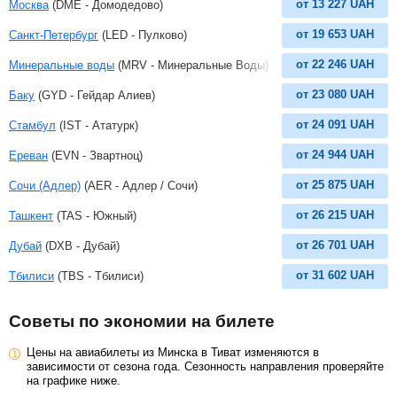
от
13 227
UAH
Москва
(DME - Домодедово)
от
19 653
UAH
Санкт-Петербург
(LED - Пулково)
от
22 246
UAH
Минеральные воды
(MRV - Минеральные Воды)
от
23 080
UAH
Баку
(GYD - Гейдар Алиев)
от
24 091
UAH
Стамбул
(IST - Ататурк)
от
24 944
UAH
Ереван
(EVN - Звартноц)
от
25 875
UAH
Сочи (Адлер)
(AER - Адлер / Сочи)
от
26 215
UAH
Ташкент
(TAS - Южный)
от
26 701
UAH
Дубай
(DXB - Дубай)
от
31 602
UAH
Тбилиси
(TBS - Тбилиси)
Советы по экономии на билете
Цены на авиабилеты из Минска в Тиват изменяются в
зависимости от сезона года. Сезонность направления проверяйте
на графике ниже.