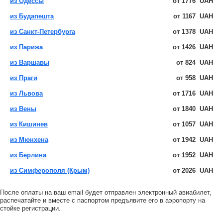
из Одессы
от
1776
UAH
из Будапешта
от
1167
UAH
из Санкт-Петербурга
от
1378
UAH
из Парижа
от
1426
UAH
из Варшавы
от
824
UAH
из Праги
от
958
UAH
из Львова
от
1716
UAH
из Вены
от
1840
UAH
из Кишинев
от
1057
UAH
из Мюнхена
от
1942
UAH
из Берлина
от
1952
UAH
из Симферополя (Крым)
от
2026
UAH
После оплаты на ваш email будет отправлен электронный авиабилет,
распечатайте и вместе с паспортом предъявите его в аэропорту на
стойке регистрации.