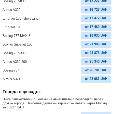
от
13 227
UAH
Boeing 737-800
от
16 727
UAH
Airbus A320
от
17 472
UAH
Embraer 175 (short wing)
от
17 480
UAH
Embraer 195
от
18 035
UAH
Boeing 737 MAX 8
от
21 906
UAH
Sukhoi Superjet 100
от
23 876
UAH
Boeing 737-300
от
25 340
UAH
Airbus A330-200
от
26 701
UAH
Boeing 737
от
28 081
UAH
Airbus A321
Города пересадок
Ниже ознакомьтесь с ценами на авиабилеты с пересадкой через
другие города. Наиболее дешевый вариант — лететь через Москву
за
13227
UAH
.