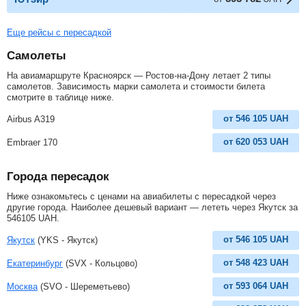
Еще рейсы с пересадкой
Самолеты
На авиамаршруте Красноярск — Ростов-на-Дону летает 2 типы
самолетов. Зависимость марки самолета и стоимости билета
смотрите в таблице ниже.
от
546 105
UAH
Airbus A319
от
620 053
UAH
Embraer 170
Города пересадок
Ниже ознакомьтесь с ценами на авиабилеты с пересадкой через
другие города. Наиболее дешевый вариант — лететь через Якутск за
546105
UAH
.
от
546 105
UAH
Якутск
(YKS - Якутск)
от
548 423
UAH
Екатеринбург
(SVX - Кольцово)
от
593 064
UAH
Москва
(SVO - Шереметьево)