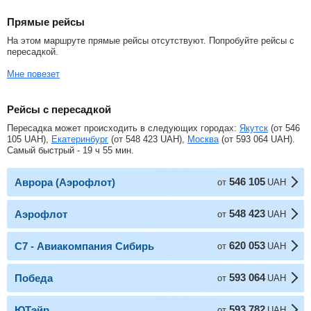
Прямые рейсы
На этом маршруте прямые рейсы отсутствуют. Попробуйте рейсы с
пересадкой.
Мне повезет
Рейсы с пересадкой
Пересадка может происходить в следующих городах:
Якутск
(от
546
105
UAH
),
Екатеринбург
(от
548 423
UAH
),
Москва
(от
593 064
UAH
).
Самый быстрый - 19 ч 55 мин.
546 105
Аврора (Аэрофлот)
от
UAH
548 423
Аэрофлот
от
UAH
620 053
С7 - Авиакомпания Сибирь
от
UAH
593 064
Победа
от
UAH
593 782
ЮТэйр
от
UAH