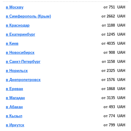
в Москву
от
751
UAH
в Симферополь (Крым)
от
2662
UAH
в Краснодар
от
1188
UAH
в Екатеринбург
от
1245
UAH
в Киев
от
4035
UAH
в Новосибирск
от
908
UAH
в Санкт-Петербург
от
1158
UAH
в Норильск
от
2325
UAH
в Днепропетровск
от
1576
UAH
в Ереван
от
1868
UAH
в Магадан
от
3135
UAH
в Абакан
от
493
UAH
в Кызыл
от
774
UAH
в Иркутск
от
799
UAH