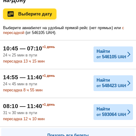
на-Дону
Ноябрь
Декабрь
Январь
Выберите дату
Выберите авиабилет на удобный прямой рейс (нет прямых) или
с
пересадкой
(
от
546105
UAH
).
Февраль
Март
Апрель
+1
день
10:45 — 07:10
Найти
24
ч
25
мин
в пути
546105
от
UAH
Май
Июнь
Июль
пересадка 13
ч
15
мин
+1
день
14:55 — 11:40
Найти
24
ч
45
мин
в пути
548423
от
UAH
пересадка 8
ч
55
мин
+1
день
08:10 — 11:40
Найти
31
ч
30
мин
в пути
593064
от
UAH
пересадка 12
ч
10
мин
Показать все билеты