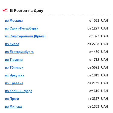
в Ростов-на-Дону
из Москвы
от
531
UAH
из Санкт-Петербурга
от
1277
UAH
из Симферополя (Крым)
от
323
UAH
из Киева
от
2768
UAH
из Екатеринбурга
от
430
UAH
из Тюмени
от
712
UAH
из Тбилиси
от
5071
UAH
из Иркутска
от
1819
UAH
из Еревана
от
2159
UAH
из Калининграда
от
610
UAH
из Праги
от
3377
UAH
из Минска
от
1353
UAH