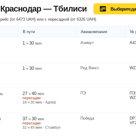
 Краснодар — Тбилиси
Выберите да
рейс (
от
6473
UAH
) или
с пересадкой
(
от
6326
UAH
).
В пути
Авиакомпания
№ 
1
30
Азимут
A4
ч
мин
1
30
Ред Вингс
WZ
ч
мин
27
40
ПЭ
ПЭ
нь
ч
мин
WZ
пересадки
18
ч
30
мин
- Адлер
37
30
Победа
DP
я
ч
мин
VF
пересадки
32
ч
45
мин
- Стамбул