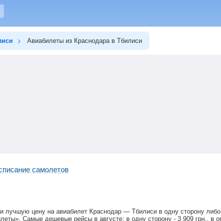
лиси
Авиабилеты из Краснодара в Тбилиси
списание самолетов
и лучшую цену на авиабилет Краснодар — Тбилиси в одну сторону либо
илеты». Самые дешевые рейсы в августе: в одну сторону -
3 909
грн
., в 