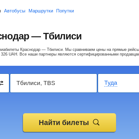
ы
Автобусы
Маршрутки
Попутки
снодар — Тбилиси
авиабилеты Краснодар — Тбилиси.
Мы сравниваем цены на прямые рейсы
 326
UAH
. Все наши партнеры являются сертифицированными продавца
Туда
Найти билеты