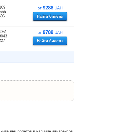
109
9288
от
UAH
555
506
Найти билеты
3051
9789
от
UAH
3043
227
Найти билеты
ните дни полетов и наличие авиарейсов