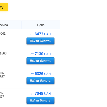
ту
рейса
Цена
3041
6473
от
UAH
Найти билеты
1563
7130
от
UAH
Найти билеты
109
6326
от
UAH
557
Найти билеты
769
7048
от
UAH
227
Найти билеты