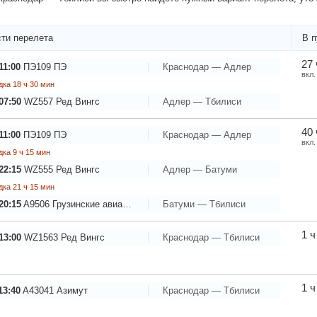
ти перелета
В п
27 
11:00
ПЭ109
ПЭ
Краснодар — Адлер
вкл.
ка 18 ч 30 мин
07:50
WZ557
Ред Вингс
Адлер — Тбилиси
40 
11:00
ПЭ109
ПЭ
Краснодар — Адлер
вкл.
ка 9 ч 15 мин
22:15
WZ555
Ред Вингс
Адлер — Батуми
ка 21 ч 15 мин
20:15
A9506
Грузинские авиалинии
Батуми — Тбилиси
1 ч
13:00
WZ1563
Ред Вингс
Краснодар — Тбилиси
1 ч
13:40
A43041
Азимут
Краснодар — Тбилиси