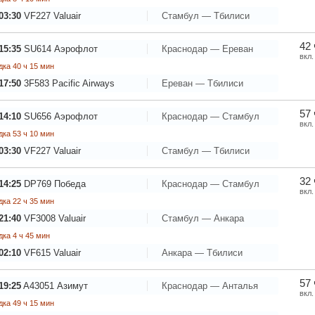
03:30
VF227
Valuair
Стамбул — Тбилиси
42 
15:35
SU614
Аэрофлот
Краснодар — Ереван
вкл.
ка 40 ч 15 мин
17:50
3F583
Pacific Airways
Ереван — Тбилиси
57 
14:10
SU656
Аэрофлот
Краснодар — Стамбул
вкл.
ка 53 ч 10 мин
03:30
VF227
Valuair
Стамбул — Тбилиси
32 
14:25
DP769
Победа
Краснодар — Стамбул
вкл.
ка 22 ч 35 мин
21:40
VF3008
Valuair
Стамбул — Анкара
ка 4 ч 45 мин
02:10
VF615
Valuair
Анкара — Тбилиси
57 
19:25
A43051
Азимут
Краснодар — Анталья
вкл.
ка 49 ч 15 мин