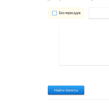
Без пересадок
от
Обратно:
указать
Найти билеты
Найти билеты