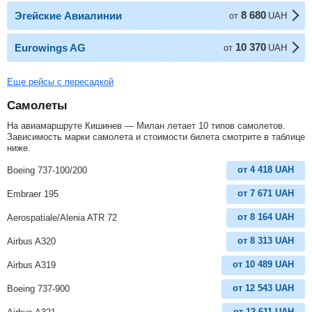
8 680
Эгейские Авиалинии
от
UAH
10 370
Eurowings AG
от
UAH
Еще рейсы с пересадкой
Самолеты
На авиамаршруте Кишинев — Милан летает 10 типов самолетов.
Зависимость марки самолета и стоимости билета смотрите в таблице
ниже.
от
4 418
UAH
Boeing 737-100/200
от
7 671
UAH
Embraer 195
от
8 164
UAH
Aerospatiale/Alenia ATR 72
от
8 313
UAH
Airbus A320
от
10 489
UAH
Airbus A319
от
12 543
UAH
Boeing 737-900
от
12 611
UAH