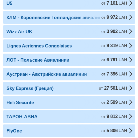
7 161
U5
от
UAH
9 972
КЛМ - Королевские Голландские авиалинии
от
UAH
3 902
Wizz Air UK
от
UAH
9 319
Lignes Aeriennes Congolaises
от
UAH
6 791
ЛОТ - Польские Авиалинии
от
UAH
7 396
Аустриан - Австрийские авиалинии
от
UAH
27 501
Sky Express (Греция)
от
UAH
2 599
Heli Securite
от
UAH
9 812
ТАРОН-АВИА
от
UAH
5 806
FlyOne
от
UAH