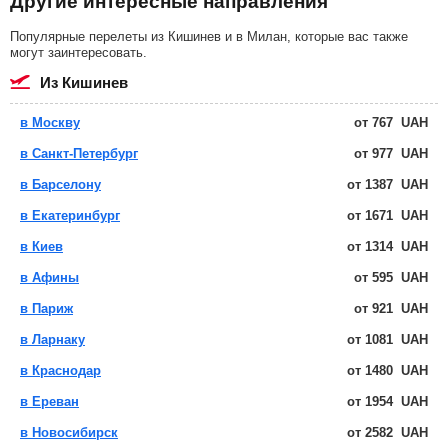
Другие интересные направления
Популярные перелеты из Кишинев и в Милан, которые вас также
могут заинтересовать.
из Кишинев
в Москву
от
767
UAH
в Санкт-Петербург
от
977
UAH
в Барселону
от
1387
UAH
в Екатеринбург
от
1671
UAH
в Киев
от
1314
UAH
в Афины
от
595
UAH
в Париж
от
921
UAH
в Ларнаку
от
1081
UAH
в Краснодар
от
1480
UAH
в Ереван
от
1954
UAH
в Новосибирск
от
2582
UAH