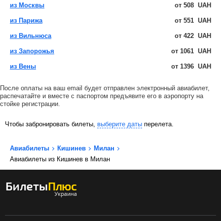
из Москвы
от
508
UAH
из Парижа
от
551
UAH
из Вильнюса
от
422
UAH
из Запорожья
от
1061
UAH
из Вены
от
1396
UAH
После оплаты на ваш email будет отправлен электронный авиабилет,
распечатайте и вместе с паспортом предъявите его в аэропорту на
стойке регистрации.
Чтобы забронировать билеты,
выберите даты
перелета.
Авиабилеты
Кишинев
Милан
Авиабилеты из Кишинев в Милан