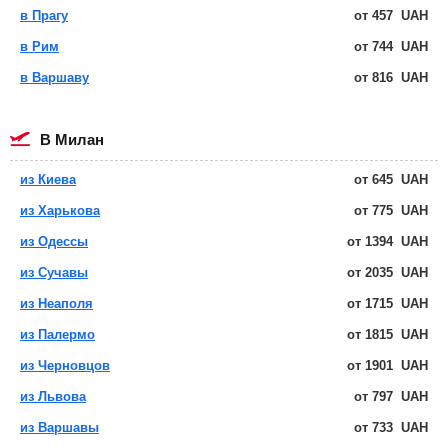
в Прагу
от
457
UAH
в Рим
от
744
UAH
в Варшаву
от
816
UAH
в Милан
из Киева
от
645
UAH
из Харькова
от
775
UAH
из Одессы
от
1394
UAH
из Сучавы
от
2035
UAH
из Неаполя
от
1715
UAH
из Палермо
от
1815
UAH
из Черновцов
от
1901
UAH
из Львова
от
797
UAH
из Варшавы
от
733
UAH