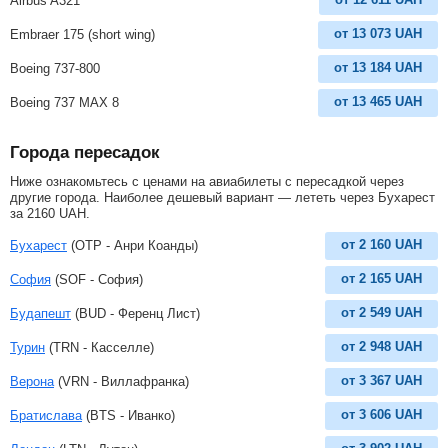
Airbus A321
от
13 073
UAH
Embraer 175 (short wing)
от
13 184
UAH
Boeing 737-800
от
13 465
UAH
Boeing 737 MAX 8
Города пересадок
Ниже ознакомьтесь с ценами на авиабилеты с пересадкой через
другие города. Наиболее дешевый вариант — лететь через Бухарест
за
2160
UAH
.
от
2 160
UAH
Бухарест
(OTP - Анри Коанды)
от
2 165
UAH
София
(SOF - София)
от
2 549
UAH
Будапешт
(BUD - Ференц Лист)
от
2 948
UAH
Турин
(TRN - Касселле)
от
3 367
UAH
Верона
(VRN - Виллафранка)
от
3 606
UAH
Братислава
(BTS - Иванко)