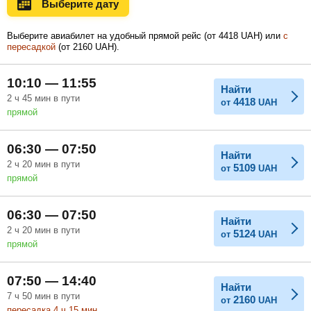
Выберите дату
Ноябрь
Декабрь
Январь
Выберите авиабилет на удобный прямой рейс (
от
4418
UAH
) или
с
пересадкой
(
от
2160
UAH
).
Февраль
Март
Апрель
10:10 — 11:55
Найти
2
ч
45
мин
в пути
4418
от
UAH
прямой
Май
Июнь
Июль
06:30 — 07:50
Найти
2
ч
20
мин
в пути
5109
от
UAH
прямой
06:30 — 07:50
Найти
2
ч
20
мин
в пути
5124
от
UAH
прямой
07:50 — 14:40
Найти
7
ч
50
мин
в пути
2160
от
UAH
пересадка 4
ч
15
мин