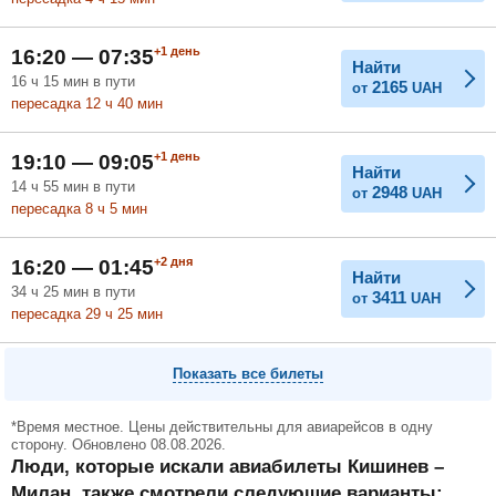
+1
день
16:20 — 07:35
Найти
16
ч
15
мин
в пути
2165
от
UAH
пересадка 12
ч
40
мин
+1
день
19:10 — 09:05
Найти
14
ч
55
мин
в пути
2948
от
UAH
пересадка 8
ч
5
мин
+2
дня
16:20 — 01:45
Найти
34
ч
25
мин
в пути
3411
от
UAH
пересадка 29
ч
25
мин
Показать все билеты
*Время местное. Цены действительны для авиарейсов в одну
сторону. Обновлено 08.08.2026.
Люди, которые искали авиабилеты Кишинев –
Милан, также смотрели следующие варианты: