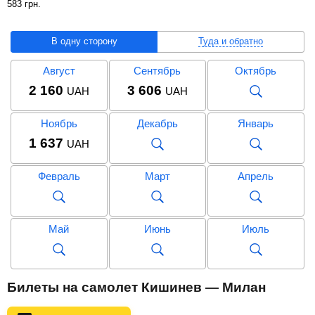
583
грн
.
В одну сторону
Туда и обратно
Август
Сентябрь
Октябрь
2 160
3 606
UAH
UAH
Ноябрь
Декабрь
Январь
1 637
UAH
Февраль
Март
Апрель
Май
Июнь
Июль
Август
Сентябрь
Октябрь
Билеты на самолет Кишинев — Милан
5 583
UAH