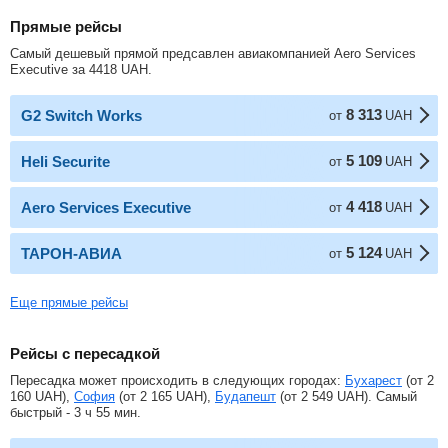
Прямые рейсы
Самый дешевый прямой предсавлен авиакомпанией Aero Services
Executive за
4418
UAH
.
8 313
G2 Switch Works
от
UAH
5 109
Heli Securite
от
UAH
4 418
Aero Services Executive
от
UAH
5 124
ТАРОН-АВИА
от
UAH
Еще прямые рейсы
Рейсы с пересадкой
Пересадка может происходить в следующих городах:
Бухарест
(от
2
160
UAH
),
София
(от
2 165
UAH
),
Будапешт
(от
2 549
UAH
). Самый
быстрый - 3 ч 55 мин.