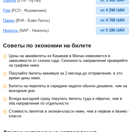
от
3 902
UAH
Лондон
(LTN - Лутон)
от
4 290
UAH
Рим
(FCO - Фьюмичино)
от
4 708
UAH
Париж
(BVA - Бове-Тилль)
от
5 186
UAH
Неаполь
(NAP - Неаполь)
Советы по экономии на билете
Цены на авиабилеты из Кишинев в Милан изменяются в
зависимости от сезона года. Сезонность направления проверяйте
на графике ниже.
Покупайте билеты минимум за 2 месяца до отправления, в это
время цены ниже.
Билеты на перелеты в середине недели обычно дешевле, чем на
выходные дни.
Всегда выгодней сразу покупать билеты туда и обратно, чем в
оба направления по отдельности.
Стоимость билетов в эконом-классе ниже, чем в первом и бизнес-
классе.