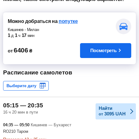
Можно добраться
на
попутке
Кишинев
-
Милан
1
1
17
д
ч
мин
6406
Посмотреть
от
₴
Расписание самолетов
05:15 — 20:35
Найти
16 ч 20 мин в пути
3095
UAH
от
04:35 — 05:50
Кишинев — Бухарест
RO210 Таром