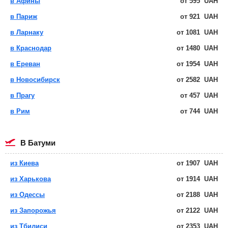
в Афины
от
595
UAH
в Париж
от
921
UAH
в Ларнаку
от
1081
UAH
в Краснодар
от
1480
UAH
в Ереван
от
1954
UAH
в Новосибирск
от
2582
UAH
в Прагу
от
457
UAH
в Рим
от
744
UAH
в Батуми
из Киева
от
1907
UAH
из Харькова
от
1914
UAH
из Одессы
от
2188
UAH
из Запорожья
от
2122
UAH
из Тбилиси
от
2353
UAH