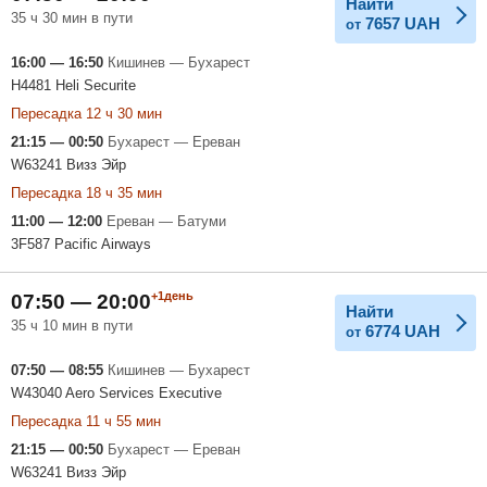
Найти
35 ч 30 мин в пути
7657
UAH
от
16:00 — 16:50
Кишинев — Бухарест
H4481 Heli Securite
Пересадка 12 ч 30 мин
21:15 — 00:50
Бухарест — Ереван
W63241 Визз Эйр
Пересадка 18 ч 35 мин
11:00 — 12:00
Ереван — Батуми
3F587 Pacific Airways
+1день
07:50 — 20:00
Найти
35 ч 10 мин в пути
6774
UAH
от
07:50 — 08:55
Кишинев — Бухарест
W43040 Aero Services Executive
Пересадка 11 ч 55 мин
21:15 — 00:50
Бухарест — Ереван
W63241 Визз Эйр