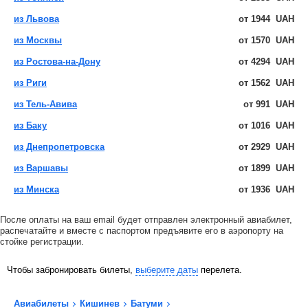
из Львова
от
1944
UAH
из Москвы
от
1570
UAH
из Ростова-на-Дону
от
4294
UAH
из Риги
от
1562
UAH
из Тель-Авива
от
991
UAH
из Баку
от
1016
UAH
из Днепропетровска
от
2929
UAH
из Варшавы
от
1899
UAH
из Минска
от
1936
UAH
После оплаты на ваш email будет отправлен электронный авиабилет,
распечатайте и вместе с паспортом предъявите его в аэропорту на
стойке регистрации.
Чтобы забронировать билеты,
выберите даты
перелета.
Авиабилеты
Кишинев
Батуми