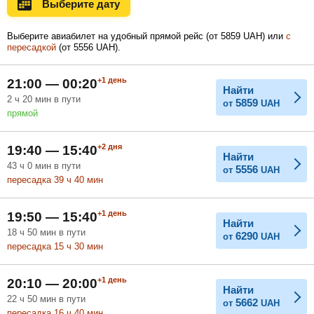
Выберите дату
Ноябрь
Декабрь
Январь
Выберите авиабилет на удобный прямой рейс (
от
5859
UAH
) или
с
пересадкой
(
от
5556
UAH
).
Февраль
Март
Апрель
+1
день
21:00 — 00:20
Найти
2
ч
20
мин
в пути
5859
от
UAH
прямой
Май
Июнь
Июль
+2
дня
19:40 — 15:40
Найти
43
ч
0
мин
в пути
5556
от
UAH
пересадка 39
ч
40
мин
+1
день
19:50 — 15:40
Найти
18
ч
50
мин
в пути
6290
от
UAH
пересадка 15
ч
30
мин
+1
день
20:10 — 20:00
Найти
22
ч
50
мин
в пути
5662
от
UAH
пересадка 16
ч
40
мин