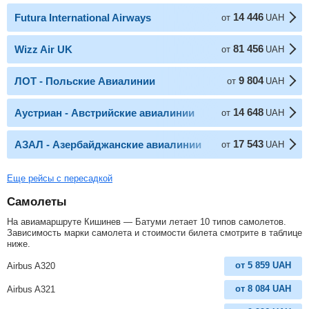
14 446
Futura International Airways
от
UAH
81 456
Wizz Air UK
от
UAH
9 804
ЛОТ - Польские Авиалинии
от
UAH
14 648
Аустриан - Австрийские авиалинии
от
UAH
17 543
АЗАЛ - Азербайджанские авиалинии
от
UAH
Еще рейсы с пересадкой
Самолеты
На авиамаршруте Кишинев — Батуми летает 10 типов самолетов.
Зависимость марки самолета и стоимости билета смотрите в таблице
ниже.
от
5 859
UAH
Airbus A320
от
8 084
UAH
Airbus A321