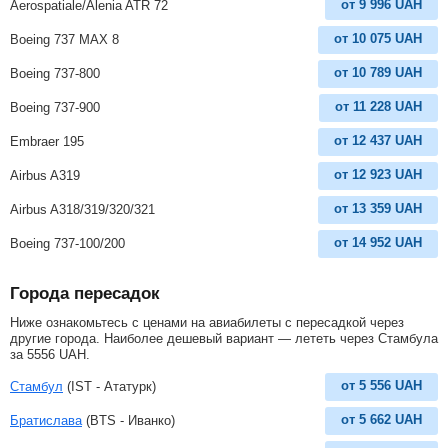
от
9 996
UAH
Aerospatiale/Alenia ATR 72
от
10 075
UAH
Boeing 737 MAX 8
от
10 789
UAH
Boeing 737-800
от
11 228
UAH
Boeing 737-900
от
12 437
UAH
Embraer 195
от
12 923
UAH
Airbus A319
от
13 359
UAH
Airbus A318/319/320/321
от
14 952
UAH
Boeing 737-100/200
Города пересадок
Ниже ознакомьтесь с ценами на авиабилеты с пересадкой через
другие города. Наиболее дешевый вариант — лететь через Стамбула
за
5556
UAH
.
от
5 556
UAH
Стамбул
(IST - Ататурк)
от
5 662
UAH
Братислава
(BTS - Иванко)