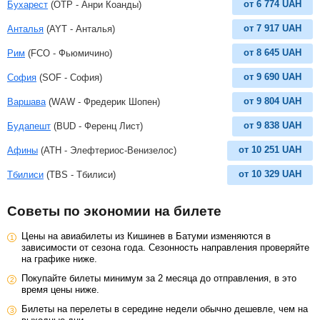
от
6 774
UAH
Бухарест
(OTP - Анри Коанды)
от
7 917
UAH
Анталья
(AYT - Анталья)
от
8 645
UAH
Рим
(FCO - Фьюмичино)
от
9 690
UAH
София
(SOF - София)
от
9 804
UAH
Варшава
(WAW - Фредерик Шопен)
от
9 838
UAH
Будапешт
(BUD - Ференц Лист)
от
10 251
UAH
Афины
(ATH - Элефтериос-Венизелос)
от
10 329
UAH
Тбилиси
(TBS - Тбилиси)
Советы по экономии на билете
Цены на авиабилеты из Кишинев в Батуми изменяются в
зависимости от сезона года. Сезонность направления проверяйте
на графике ниже.
Покупайте билеты минимум за 2 месяца до отправления, в это
время цены ниже.
Билеты на перелеты в середине недели обычно дешевле, чем на