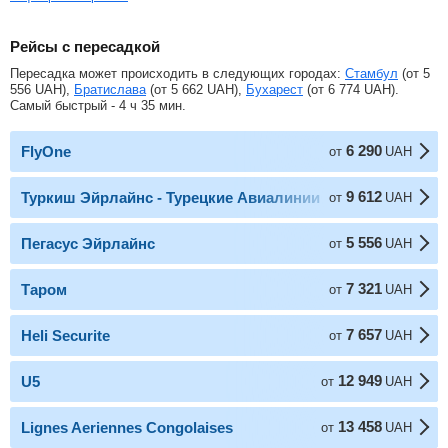
Рейсы с пересадкой
Пересадка может происходить в следующих городах:
Стамбул
(от
5
556
UAH
),
Братислава
(от
5 662
UAH
),
Бухарест
(от
6 774
UAH
).
Самый быстрый - 4 ч 35 мин.
6 290
FlyOne
от
UAH
9 612
Туркиш Эйрлайнс - Турецкие Авиалинии
от
UAH
5 556
Пегасус Эйрлайнс
от
UAH
7 321
Таром
от
UAH
7 657
Heli Securite
от
UAH
12 949
U5
от
UAH
13 458
Lignes Aeriennes Congolaises
от
UAH