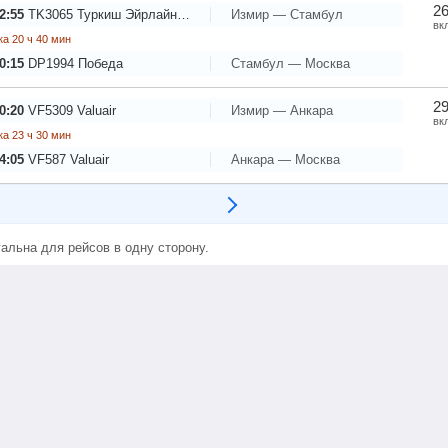
26
2:55
TK3065
Туркиш Эйрлайнс - Турецкие Авиалинии
Измир — Стамбул
вк
а 20 ч 40 мин
0:15
DP1994
Победа
Стамбул — Москва
29
0:20
VF5309
Valuair
Измир — Анкара
вк
а 23 ч 30 мин
4:05
VF587
Valuair
Анкара — Москва
альна для рейсов в одну сторону.