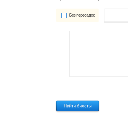
Без пересадок
от
Обратно:
указать
Найти билеты
Найти билеты