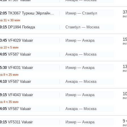
37
2:05
TK3067
Туркиш Эйрлайнс - Турецкие Авиалинии
Измир — Стамбул
вк
а 31 ч 30 мин
0:15
DP1994
Победа
Стамбул — Москва
15
3:45
VF4029
Valuair
Измир — Анкара
вк
а 10 ч 5 мин
4:05
VF587
Valuair
Анкара — Москва
13
5:30
VF4031
Valuair
Измир — Анкара
вк
а 8 ч 25 мин
4:10
VF587
Valuair
Анкара — Москва
10
9:15
VF4043
Valuair
Измир — Анкара
вк
а 4 ч 35 мин
4:05
VF587
Valuair
Анкара — Москва
9 
0:15
VF5311
Valuair
Измир — Анкара
вк