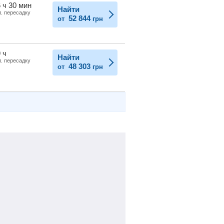
 ч 30 мин
Найти
л. пересадку
52 844
от
грн
 ч
Найти
л. пересадку
48 303
от
грн