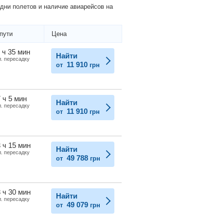
дни полетов и наличие авиарейсов на
пути
Цена
 ч 35 мин
Найти
л. пересадку
11 910
от
грн
 ч 5 мин
Найти
л. пересадку
11 910
от
грн
 ч 15 мин
Найти
л. пересадку
49 788
от
грн
 ч 30 мин
Найти
л. пересадку
49 079
от
грн