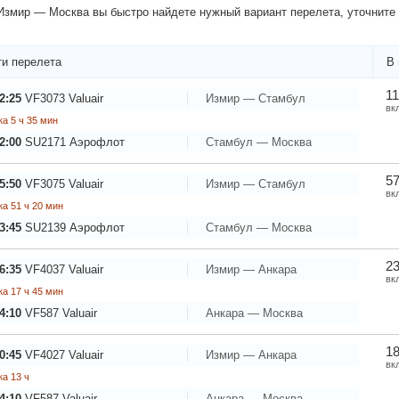
змир — Москва вы быстро найдете нужный вариант перелета, уточните 
и перелета
В 
11
2:25
VF3073
Valuair
Измир — Стамбул
вк
а 5 ч 35 мин
2:00
SU2171
Аэрофлот
Стамбул — Москва
57
5:50
VF3075
Valuair
Измир — Стамбул
вк
а 51 ч 20 мин
3:45
SU2139
Аэрофлот
Стамбул — Москва
23
6:35
VF4037
Valuair
Измир — Анкара
вк
а 17 ч 45 мин
4:10
VF587
Valuair
Анкара — Москва
18
0:45
VF4027
Valuair
Измир — Анкара
вк
а 13 ч
4:10
VF587
Valuair
Анкара — Москва