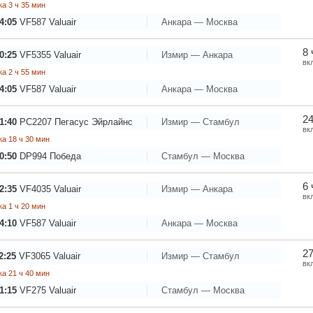
а 3 ч 35 мин
4:05
VF587
Valuair
Анкара — Москва
8 
0:25
VF5355
Valuair
Измир — Анкара
вк
а 2 ч 55 мин
4:05
VF587
Valuair
Анкара — Москва
24
1:40
PC2207
Пегасус Эйрлайнс
Измир — Стамбул
вк
а 18 ч 30 мин
0:50
DP994
Победа
Стамбул — Москва
6 
2:35
VF4035
Valuair
Измир — Анкара
вк
а 1 ч 20 мин
4:10
VF587
Valuair
Анкара — Москва
27
2:25
VF3065
Valuair
Измир — Стамбул
вк
а 21 ч 40 мин
1:15
VF275
Valuair
Стамбул — Москва