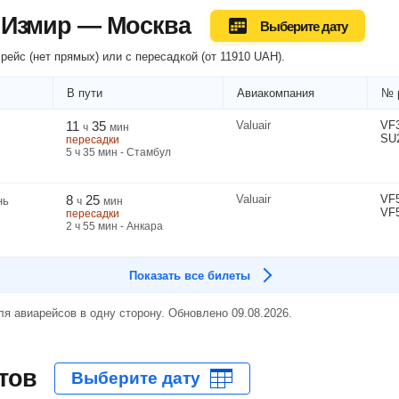
 Измир — Москва
Выберите дату
рейс (нет прямых) или
с пересадкой
(
от
11910
UAH
).
В пути
Авиакомпания
№ 
11
35
Valuair
VF
ч
мин
SU
пересадки
5
ч
35
мин
- Стамбул
8
25
Valuair
VF
нь
ч
мин
VF
пересадки
2
ч
55
мин
- Анкара
Показать все билеты
я авиарейсов в одну сторону. Обновлено 09.08.2026.
тов