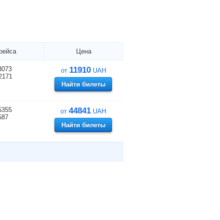
рейса
Цена
3073
11910
от
UAH
2171
Найти билеты
5355
44841
от
UAH
587
Найти билеты