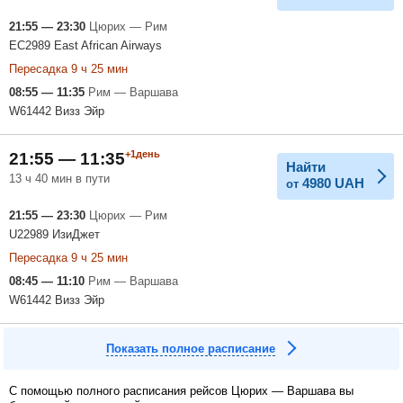
21:55 — 23:30
Цюрих — Рим
EC2989 East African Airways
Пересадка 9 ч 25 мин
08:55 — 11:35
Рим — Варшава
W61442 Визз Эйр
+1день
21:55 — 11:35
Найти
13 ч 40 мин в пути
4980
UAH
от
21:55 — 23:30
Цюрих — Рим
U22989 ИзиДжет
Пересадка 9 ч 25 мин
08:45 — 11:10
Рим — Варшава
W61442 Визз Эйр
Показать полное расписание
С помощью полного расписания рейсов Цюрих — Варшава вы