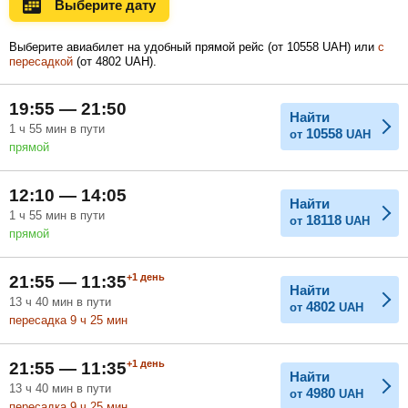
Выберите дату
Ноябрь
Декабрь
Январь
Выберите авиабилет на удобный прямой рейс (
от
10558
UAH
) или
с
пересадкой
(
от
4802
UAH
).
Февраль
Март
Апрель
19:55 — 21:50
Найти
1
ч
55
мин
в пути
10558
от
UAH
прямой
Май
Июнь
Июль
12:10 — 14:05
Найти
1
ч
55
мин
в пути
18118
от
UAH
прямой
+1
день
21:55 — 11:35
Найти
13
ч
40
мин
в пути
4802
от
UAH
пересадка 9
ч
25
мин
+1
день
21:55 — 11:35
Найти
13
ч
40
мин
в пути
4980
от
UAH
пересадка 9
ч
25
мин