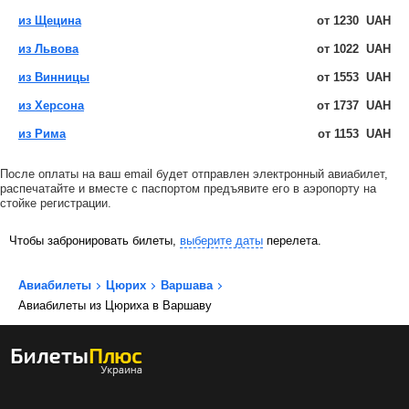
из Щецина
от
1230
UAH
из Львова
от
1022
UAH
из Винницы
от
1553
UAH
из Херсона
от
1737
UAH
из Рима
от
1153
UAH
После оплаты на ваш email будет отправлен электронный авиабилет,
распечатайте и вместе с паспортом предъявите его в аэропорту на
стойке регистрации.
Чтобы забронировать билеты,
выберите даты
перелета.
Авиабилеты
Цюрих
Варшава
Авиабилеты из Цюриха в Варшаву