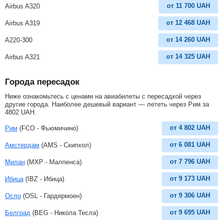
от
11 700
UAH
Airbus A320
от
12 468
UAH
Airbus A319
от
14 260
UAH
A220-300
от
14 325
UAH
Airbus A321
Города пересадок
Ниже ознакомьтесь с ценами на авиабилеты с пересадкой через
другие города. Наиболее дешевый вариант — лететь через Рим за
4802
UAH
.
от
4 802
UAH
Рим
(FCO - Фьюмичино)
от
6 081
UAH
Амстердам
(AMS - Скипхол)
от
7 796
UAH
Милан
(MXP - Малпенса)
от
9 173
UAH
Ибица
(IBZ - Ибица)
от
9 306
UAH
Осло
(OSL - Гардермоен)
от
9 695
UAH
Белград
(BEG - Никола Тесла)