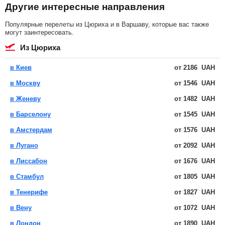
Другие интересные направления
Популярные перелеты из Цюриха и в Варшаву, которые вас также
могут заинтересовать.
из Цюриха
в Киев
от
2186
UAH
в Москву
от
1546
UAH
в Женеву
от
1482
UAH
в Барселону
от
1545
UAH
в Амстердам
от
1576
UAH
в Лугано
от
2092
UAH
в Лиссабон
от
1676
UAH
в Стамбул
от
1805
UAH
в Тенерифе
от
1827
UAH
в Вену
от
1072
UAH
в Лондон
от
1890
UAH