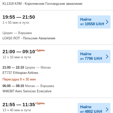
KL1319 КЛМ - Королевские Голландские авиалинии
19:55 — 21:50
Найти
1 ч 55 мин в пути
10558
UAH
от
Цюрих — Варшава
LO410 ЛОТ - Польские Авиалинии
+1день
21:00 — 09:10
Найти
12 ч 10 мин в пути
7796
UAH
от
21:00 — 22:10
Цюрих — Милан
ET737 Ethiopian Airlines
Пересадка 8 ч 30 мин
06:00 — 08:10
Милан — Варшава
W46387 Aero Services Executive
+1день
21:55 — 11:35
Найти
13 ч 40 мин в пути
4802
UAH
от