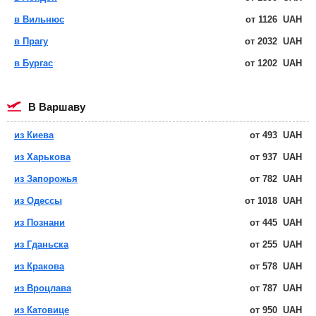
в Вильнюс
от
1126
UAH
в Прагу
от
2032
UAH
в Бургас
от
1202
UAH
в Варшаву
из Киева
от
493
UAH
из Харькова
от
937
UAH
из Запорожья
от
782
UAH
из Одессы
от
1018
UAH
из Познани
от
445
UAH
из Гданьска
от
255
UAH
из Кракова
от
578
UAH
из Вроцлава
от
787
UAH
из Катовице
от
950
UAH