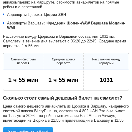
авиакомпаниях на маршруте, стоимости авиабилетов на прямые
рейсы и с пересадкой.
Аэропорты Цюриха:
Цюрих-ZRH
Аэропорты Варшавы:
Фредерик Шопен-WAW
Варшава Модлин-
WMI
Расстояние между Цюрихом и Варшавой составляет 1031 км.
Самолеты в течение дня вылетают с 06:20 до 22:45. Среднее время
перелета: 1 ч 55 мин.
Самый быстрый
Среднее время
Расстояние между
перелет
перелета
городами
1 ч 55 мин
1 ч 55 мин
1031
Сколько стоит самый дешевый билет на самолет?
Цена самого дешевого авиабилета из Цюриха в Варшаву, найденного
системой поиска BiletyPlus.ua, составила
4 802
UAH
Это был билет
на 1 августа 2026 г. на рейс авиакомпании East African Airways,
вылетающий из Цюриха в 21:55 и прилетающий в Варшаву в 11:35.