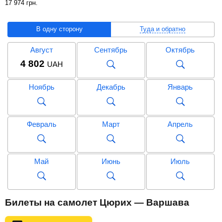
17 974
грн
.
В одну сторону
Туда и обратно
Август
Сентябрь
Октябрь
4 802
UAH
Ноябрь
Декабрь
Январь
Февраль
Март
Апрель
Май
Июнь
Июль
Август
Сентябрь
Октябрь
Билеты на самолет Цюрих — Варшава
17 974
UAH