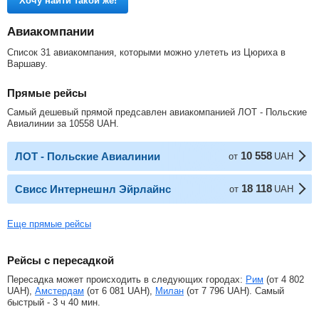
Хочу найти такой же!
Авиакомпании
Список 31 авиакомпания, которыми можно улететь из Цюриха в
Варшаву.
Прямые рейсы
Самый дешевый прямой предсавлен авиакомпанией ЛОТ - Польские
Авиалинии за
10558
UAH
.
10 558
ЛОТ - Польские Авиалинии
от
UAH
18 118
Свисс Интернешнл Эйрлайнс
от
UAH
Еще прямые рейсы
Рейсы с пересадкой
Пересадка может происходить в следующих городах:
Рим
(от
4 802
UAH
),
Амстердам
(от
6 081
UAH
),
Милан
(от
7 796
UAH
). Самый
быстрый - 3 ч 40 мин.