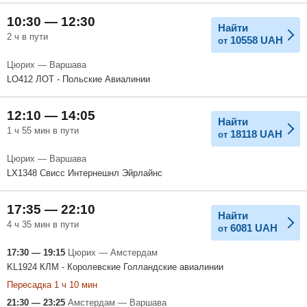
10:30 — 12:30
Найти
2 ч в пути
10558
UAH
от
Цюрих — Варшава
LO412 ЛОТ - Польские Авиалинии
12:10 — 14:05
Найти
1 ч 55 мин в пути
18118
UAH
от
Цюрих — Варшава
LX1348 Свисс Интернешнл Эйрлайнс
17:35 — 22:10
Найти
4 ч 35 мин в пути
6081
UAH
от
17:30 — 19:15
Цюрих — Амстердам
KL1924 КЛМ - Королевские Голландские авиалинии
Пересадка 1 ч 10 мин
21:30 — 23:25
Амстердам — Варшава