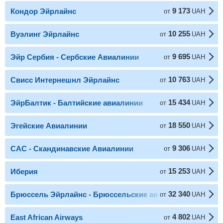
9 173
Кондор Эйрлайнс
от
UAH
10 255
Вуэлинг Эйрлайнс
от
UAH
9 695
Эйр Сербия - Сербские Авиалинии
от
UAH
10 763
Свисс Интернешнл Эйрлайнс
от
UAH
15 434
ЭйрБалтик - Балтийские авиалинии
от
UAH
18 550
Эгейские Авиалинии
от
UAH
9 306
САС - Скандинавские Авиалинии
от
UAH
15 253
Иберия
от
UAH
32 340
Брюссель Эйрлайнс - Брюссельские авиалинии
от
UAH
4 802
East African Airways
от
UAH