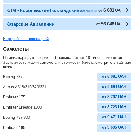
6 081
КЛМ - Королевские Голландские авиалинии
от
UAH
56 048
Катарские Авиалинии
от
UAH
Еще рейсы с пересадкой
Самолеты
На авиамаршруте Цюрих — Варшава летает 10 типов самолетов.
Зависимость марки самолета и стоимости билета смотрите в таблице
ниже.
от
6 081
UAH
Boeing 737
от
8 694
UAH
Airbus A318/319/320/321
от
8 707
UAH
Embraer 175
от
8 723
UAH
Embraer Lineage 1000
от
9 471
UAH
Boeing 737-800
от
9 695
UAH
Embraer 195