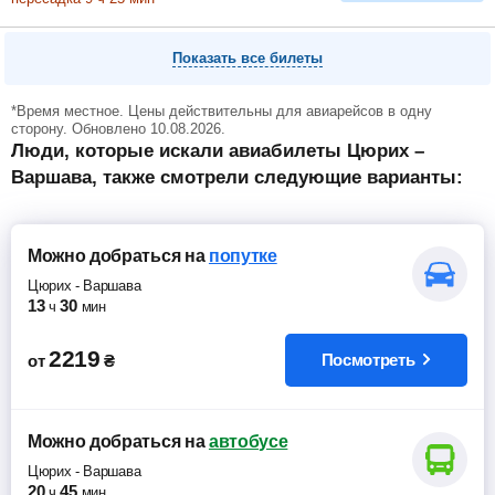
Показать все билеты
*Время местное. Цены действительны для авиарейсов в одну
сторону. Обновлено 10.08.2026.
Люди, которые искали авиабилеты Цюрих –
Варшава, также смотрели следующие варианты:
Можно добраться
на
попутке
Цюрих
-
Варшава
13
30
ч
мин
2219
Посмотреть
от
₴
Можно добраться
на
автобусе
Цюрих
-
Варшава
20
45
ч
мин