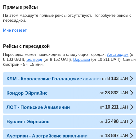
Прямые рейсы
На этом маршруте прямые рейсы отсутствуют. Попробуйте рейсы с
пересадкой.
Мне повезет
Рейсы с пересадкой
Пересадка может происходить в следующих городах:
Амстердам
(от
8 133
UAH
),
Белград
(от
9 152
UAH
),
Варшава
(от
10 211
UAH
). Самый
быстрый - 5 ч 15 мин.
8 133
КЛМ - Королевские Голландские авиалинии
от
UAH
23 832
Кондор Эйрлайнс
от
UAH
10 211
ЛОТ - Польские Авиалинии
от
UAH
15 498
Вуэлинг Эйрлайнс
от
UAH
13 887
Аустриан - Австрийские авиалинии
от
UAH