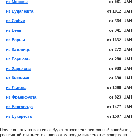
из Москвы
от
581
UAH
из Будапешта
от
1012
UAH
из Софии
от
364
UAH
из Вены
от
341
UAH
из Варны
от
1632
UAH
из Катовице
от
272
UAH
из Варшавы
от
280
UAH
из Харькова
от
909
UAH
из Кишинев
от
690
UAH
из Львова
от
1398
UAH
из Франкфурта
от
823
UAH
из Белгорода
от
1477
UAH
из Бухареста
от
1507
UAH
После оплаты на ваш email будет отправлен электронный авиабилет,
распечатайте и вместе с паспортом предъявите его в аэропорту на