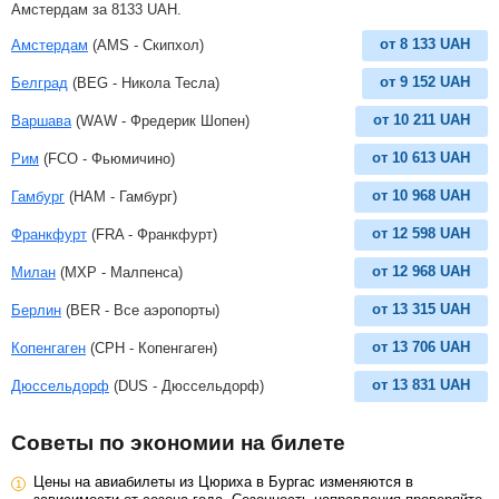
Амстердам за
8133
UAH
.
от
8 133
UAH
Амстердам
(AMS - Скипхол)
от
9 152
UAH
Белград
(BEG - Никола Тесла)
от
10 211
UAH
Варшава
(WAW - Фредерик Шопен)
от
10 613
UAH
Рим
(FCO - Фьюмичино)
от
10 968
UAH
Гамбург
(HAM - Гамбург)
от
12 598
UAH
Франкфурт
(FRA - Франкфурт)
от
12 968
UAH
Милан
(MXP - Малпенса)
от
13 315
UAH
Берлин
(BER - Все аэропорты)
от
13 706
UAH
Копенгаген
(CPH - Копенгаген)
от
13 831
UAH
Дюссельдорф
(DUS - Дюссельдорф)
Советы по экономии на билете
Цены на авиабилеты из Цюриха в Бургас изменяются в