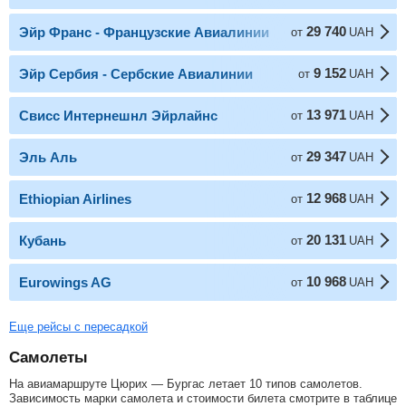
29 740
Эйр Франс - Французские Авиалинии
от
UAH
9 152
Эйр Сербия - Сербские Авиалинии
от
UAH
13 971
Свисс Интернешнл Эйрлайнс
от
UAH
29 347
Эль Аль
от
UAH
12 968
Ethiopian Airlines
от
UAH
20 131
Кубань
от
UAH
10 968
Eurowings AG
от
UAH
Еще рейсы с пересадкой
Самолеты
На авиамаршруте Цюрих — Бургас летает 10 типов самолетов.
Зависимость марки самолета и стоимости билета смотрите в таблице