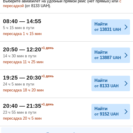
Выберите авиабилет на удобный прямой рейс (нет прямых) или
с
пересадкой
(
от
8133
UAH
).
Февраль
Март
Апрель
08:40 — 14:55
Найти
5
ч
15
мин
в пути
13831
от
UAH
пересадка 1
ч
15
мин
Май
Июнь
Июль
+1
день
20:50 — 12:20
Найти
14
ч
30
мин
в пути
13887
от
UAH
пересадка 11
ч
25
мин
+1
день
19:25 — 20:30
Найти
24
ч
5
мин
в пути
8133
от
UAH
пересадка 18
ч
20
мин
+1
день
20:40 — 21:35
Найти
23
ч
55
мин
в пути
9152
от
UAH
пересадка 20
ч
5
мин