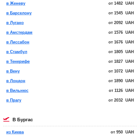
в Женеву
от
1482
UAH
в Барселону
от
1545
UAH
в Лугано
от
2092
UAH
в Амстердам
от
1576
UAH
в Лиссабон
от
1676
UAH
в Стамбул
от
1805
UAH
в Тенерифе
от
1827
UAH
в Вену
от
1072
UAH
в Лондон
от
1890
UAH
в Вильнюс
от
1126
UAH
в Прагу
от
2032
UAH
в Бургас
из Киева
от
950
UAH