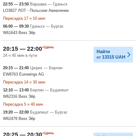
22:55 — 23:50
Варшава — Гданьск
LO3827 ЛОТ - Польские Авиалинии
Пересадка 17 ч 10 мин
06:00 — 09:30
Гданьск — Бургас
W61643 Визз Эйр
+1день
20:15 — 22:00
Найти
24 ч 45 мин в пути
13315
UAH
от
20:15 — 21:40
Цюрих — Берлин
EW8763 Eurowings AG
Пересадка 14 ч 30 мин
12:10 — 13:40
Берлин — Будапешт
W62316 Визз Эйр
Пересадка 5 ч 40 мин
19:20 — 22:00
Будапешт — Бургас
W62479 Визз Эйр
+1день
20:25 — 20:30