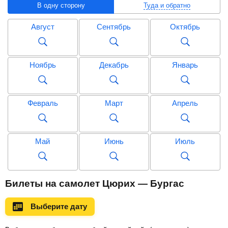
В одну сторону
Туда и обратно
Август
Сентябрь
Октябрь
Ноябрь
Декабрь
Январь
Февраль
Март
Апрель
Май
Июнь
Июль
Август
Сентябрь
Октябрь
Билеты на самолет Цюрих — Бургас
Выберите дату
Ноябрь
Декабрь
Январь