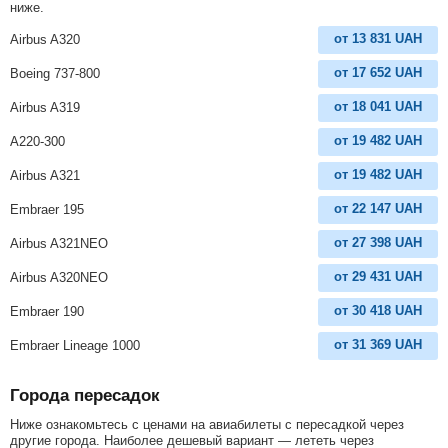
ниже.
от
13 831
UAH
Airbus A320
от
17 652
UAH
Boeing 737-800
от
18 041
UAH
Airbus A319
от
19 482
UAH
A220-300
от
19 482
UAH
Airbus A321
от
22 147
UAH
Embraer 195
от
27 398
UAH
Airbus A321NEO
от
29 431
UAH
Airbus A320NEO
от
30 418
UAH
Embraer 190
от
31 369
UAH
Embraer Lineage 1000
Города пересадок
Ниже ознакомьтесь с ценами на авиабилеты с пересадкой через
другие города. Наиболее дешевый вариант — лететь через