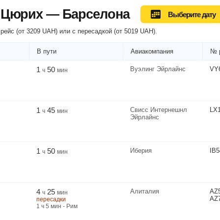
 Цюрих — Барселона
Выберите дату
рейс (
от
3209
UAH
) или
с пересадкой
(
от
5019
UAH
).
В пути
Авиакомпания
№ 
1
50
Вуэлинг Эйрлайнс
VY
ч
мин
1
45
Свисс Интернешнл
LX
ч
мин
Эйрлайнс
1
50
Иберия
IB5
ч
мин
4
25
Алиталия
AZ
ч
мин
AZ
пересадки
1
ч
5
мин
- Рим