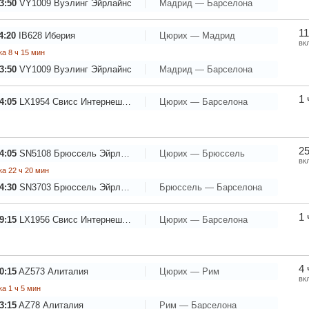
3:50
VY1009
Вуэлинг Эйрлайнс
Мадрид — Барселона
11
4:20
IB628
Иберия
Цюрих — Мадрид
вк
а 8 ч 15 мин
3:50
VY1009
Вуэлинг Эйрлайнс
Мадрид — Барселона
1 
4:05
LX1954
Свисс Интернешнл Эйрлайнс
Цюрих — Барселона
25
4:05
SN5108
Брюссель Эйрлайнс - Брюссельские авиалинии
Цюрих — Брюссель
вк
а 22 ч 20 мин
4:30
SN3703
Брюссель Эйрлайнс - Брюссельские авиалинии
Брюссель — Барселона
1 
9:15
LX1956
Свисс Интернешнл Эйрлайнс
Цюрих — Барселона
4 
0:15
AZ573
Алиталия
Цюрих — Рим
вк
а 1 ч 5 мин
3:15
AZ78
Алиталия
Рим — Барселона