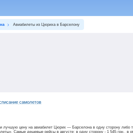
на
Авиабилеты из Цюриха в Барселону
списание самолетов
ти лучшую цену на авиабилет Цюрих — Барселона в одну сторону либо 
илеты». Самые дешевые рейсы в августе: в одну сторону -
1 545
грн
., в 