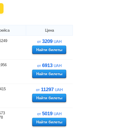
рейса
Цена
6249
3209
от
UAH
Найти билеты
1956
6913
от
UAH
Найти билеты
415
11297
от
UAH
Найти билеты
573
5019
от
UAH
78
Найти билеты