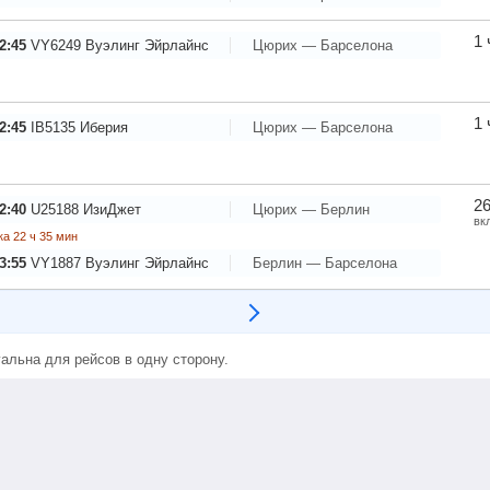
1 
2:45
VY6249
Вуэлинг Эйрлайнс
Цюрих — Барселона
1 
2:45
IB5135
Иберия
Цюрих — Барселона
26
2:40
U25188
ИзиДжет
Цюрих — Берлин
вк
а 22 ч 35 мин
3:55
VY1887
Вуэлинг Эйрлайнс
Берлин — Барселона
альна для рейсов в одну сторону.