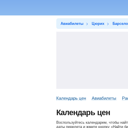
Авиабилеты
Цюрих
Барсело
Календарь цен
Авиабилеты
Ра
Календарь цен
Воспользуйтесь календарем, чтобы най
даты перелета и жмите кнопку «Найти б