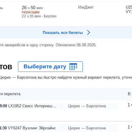
26
50
ИзиДжет
U2
нь
ч
мин
VY
пересадки
22
ч
35
мин
- Берлин
Показать все билеты
я авиарейсов в одну сторону. Обновлено 06.08.2026.
тов
Цюрих — Барселона вы быстро найдете нужный вариант перелета, уточн
и перелета
В 
1 
9:00
LX1952
Свисс Интернешнл Эйрлайнс
Цюрих — Барселона
1 
1:30
VY6247
Вуэлинг Эйрлайнс
Цюрих — Барселона