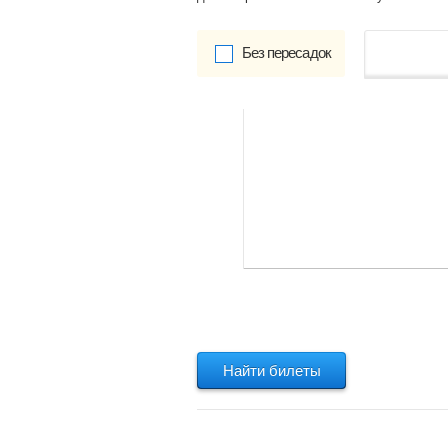
Без пересадок
от
Обратно:
указать
Найти билеты
Найти билеты