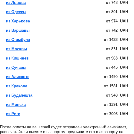
из Львова
от
748
UAH
из Одессы
от
801
UAH
из Харькова
от
974
UAH
из Варшавы
от
742
UAH
из Стамбула
от
1433
UAH
из Москвы
от
831
UAH
из Кишинев
от
963
UAH
из Сучавы
от
445
UAH
из Аликанте
от
1490
UAH
из Кракова
от
1581
UAH
из Будапешта
от
948
UAH
из Минска
от
1391
UAH
из Риги
от
3006
UAH
После оплаты на ваш email будет отправлен электронный авиабилет,
распечатайте и вместе с паспортом предъявите его в аэропорту на