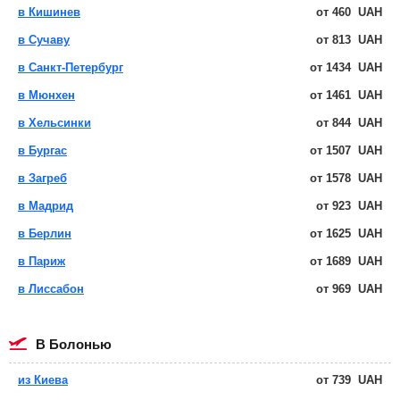
в Кишинев
от
460
UAH
в Сучаву
от
813
UAH
в Санкт-Петербург
от
1434
UAH
в Мюнхен
от
1461
UAH
в Хельсинки
от
844
UAH
в Бургас
от
1507
UAH
в Загреб
от
1578
UAH
в Мадрид
от
923
UAH
в Берлин
от
1625
UAH
в Париж
от
1689
UAH
в Лиссабон
от
969
UAH
в Болонью
из Киева
от
739
UAH