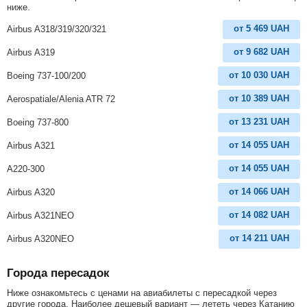
ниже.
от
5 469
UAH
Airbus A318/319/320/321
от
9 682
UAH
Airbus A319
от
10 030
UAH
Boeing 737-100/200
от
10 389
UAH
Aerospatiale/Alenia ATR 72
от
13 231
UAH
Boeing 737-800
от
14 055
UAH
Airbus A321
от
14 055
UAH
A220-300
от
14 066
UAH
Airbus A320
от
14 082
UAH
Airbus A321NEO
от
14 211
UAH
Airbus A320NEO
Города пересадок
Ниже ознакомьтесь с ценами на авиабилеты с пересадкой через
другие города. Наиболее дешевый вариант — лететь через Катанию