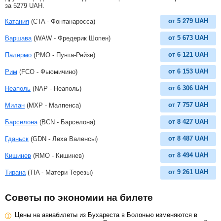
за
5279
UAH
.
от
5 279
UAH
Катания
(CTA - Фонтанаросса)
от
5 673
UAH
Варшава
(WAW - Фредерик Шопен)
от
6 121
UAH
Палермо
(PMO - Пунта-Рейзи)
от
6 153
UAH
Рим
(FCO - Фьюмичино)
от
6 306
UAH
Неаполь
(NAP - Неаполь)
от
7 757
UAH
Милан
(MXP - Малпенса)
от
8 427
UAH
Барселона
(BCN - Барселона)
от
8 487
UAH
Гданьск
(GDN - Леха Валенсы)
от
8 494
UAH
Кишинев
(RMO - Кишинев)
от
9 261
UAH
Тирана
(TIA - Матери Терезы)
Советы по экономии на билете
Цены на авиабилеты из Бухареста в Болонью изменяются в