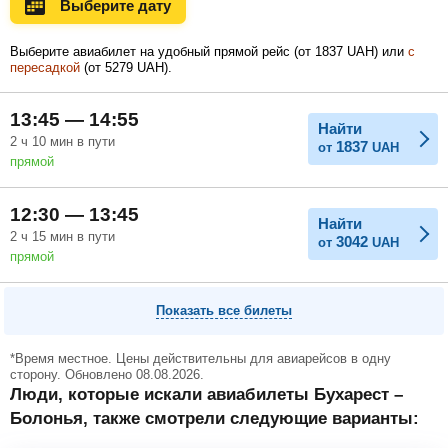
Выберите дату
Ноябрь
Декабрь
Январь
Выберите авиабилет на удобный прямой рейс (
от
1837
UAH
) или
с
пересадкой
(
от
5279
UAH
).
Февраль
Март
Апрель
13:45 — 14:55
Найти
2
ч
10
мин
в пути
1837
от
UAH
прямой
Май
Июнь
Июль
12:30 — 13:45
Найти
2
ч
15
мин
в пути
3042
от
UAH
прямой
Показать все билеты
*Время местное. Цены действительны для авиарейсов в одну
сторону. Обновлено 08.08.2026.
Люди, которые искали авиабилеты Бухарест –
Болонья, также смотрели следующие варианты: