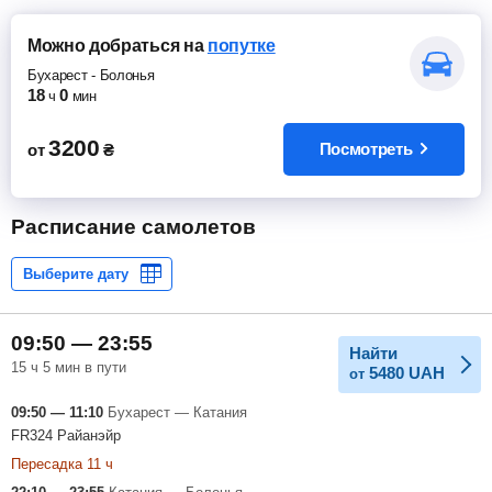
Можно добраться
на
попутке
Бухарест
-
Болонья
18
0
ч
мин
3200
Посмотреть
от
₴
Расписание самолетов
09:50 — 23:55
Найти
15 ч 5 мин в пути
5480
UAH
от
09:50 — 11:10
Бухарест — Катания
FR324 Райанэйр
Пересадка 11 ч