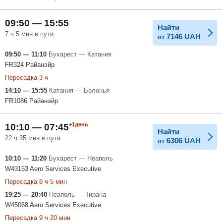
09:50 — 15:55
Найти
7 ч 5 мин в пути
7146
UAH
от
09:50 — 11:10
Бухарест — Катания
FR324 Райанэйр
Пересадка 3 ч
14:10 — 15:55
Катания — Болонья
FR1086 Райанэйр
+1день
10:10 — 07:45
Найти
22 ч 35 мин в пути
6306
UAH
от
10:10 — 11:20
Бухарест — Неаполь
W43153 Aero Services Executive
Пересадка 8 ч 5 мин
19:25 — 20:40
Неаполь — Тирана
W45068 Aero Services Executive
Пересадка 9 ч 20 мин