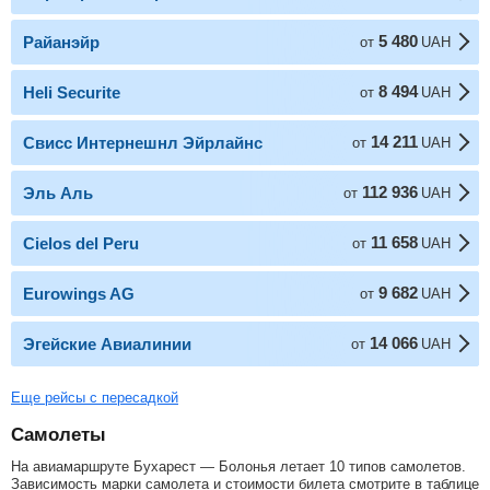
5 480
Райанэйр
от
UAH
8 494
Heli Securite
от
UAH
14 211
Свисс Интернешнл Эйрлайнс
от
UAH
112 936
Эль Аль
от
UAH
11 658
Cielos del Peru
от
UAH
9 682
Eurowings AG
от
UAH
14 066
Эгейские Авиалинии
от
UAH
Еще рейсы с пересадкой
Самолеты
На авиамаршруте Бухарест — Болонья летает 10 типов самолетов.
Зависимость марки самолета и стоимости билета смотрите в таблице