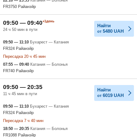
22:10 — 23:55
Катания — Болонья
FR3750 Райанэйр
+1день
09:50 — 09:40
Найти
24 ч 50 мин в пути
5480
UAH
от
09:50 — 11:10
Бухарест — Катания
FR324 Райанэйр
Пересадка 20 ч 45 мин
07:55 — 09:40
Катания — Болонья
FR740 Райанэйр
09:50 — 20:35
Найти
11 ч 45 мин в пути
6019
UAH
от
09:50 — 11:10
Бухарест — Катания
FR324 Райанэйр
Пересадка 7 ч 40 мин
18:50 — 20:35
Катания — Болонья
FR1088 Райанэйр