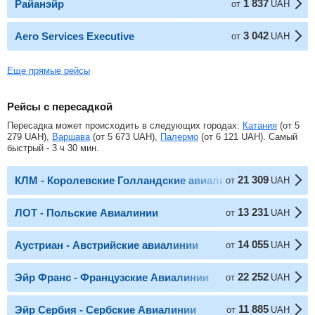
1 837
Райанэйр
от
UAH
3 042
Aero Services Executive
от
UAH
Еще прямые рейсы
Рейсы с пересадкой
Пересадка может происходить в следующих городах:
Катания
(от
5
279
UAH
),
Варшава
(от
5 673
UAH
),
Палермо
(от
6 121
UAH
). Самый
быстрый - 3 ч 30 мин.
21 309
КЛМ - Королевские Голландские авиалинии
от
UAH
13 231
ЛОТ - Польские Авиалинии
от
UAH
14 055
Аустриан - Австрийские авиалинии
от
UAH
22 252
Эйр Франс - Французские Авиалинии
от
UAH
11 885
Эйр Сербия - Сербские Авиалинии
от
UAH