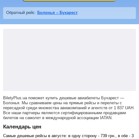
Обратный рейс:
Болонья – Бухарест
BiletyPlus.ua поможет купить дешевые авиабилеты Бухарест —
Болонья.
Мы сравниваем цены на прямые рейсы и перелеты с
пересадкой среди множества авиакомпаний и агентств от
1 837
UAH
.
Все наши партнеры являются сертифицированными продавцами
билетов на самолет в международной ассоциации IATAN.
Календарь цен
Самые дешевые рейсы в августе: в одну сторону -
739
грн
., в обе -
3