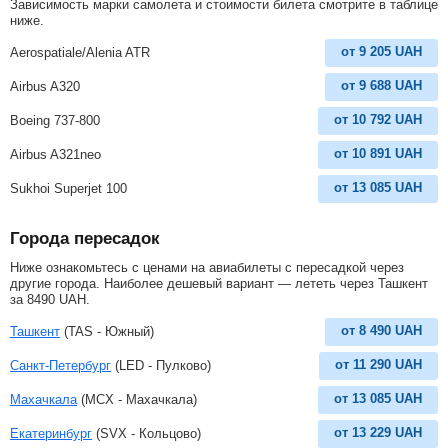
Зависимость марки самолета и стоимости билета смотрите в таблице
ниже.
от
9 205
UAH
Aerospatiale/Alenia ATR
от
9 688
UAH
Airbus A320
от
10 792
UAH
Boeing 737-800
от
10 891
UAH
Airbus A321neo
от
13 085
UAH
Sukhoi Superjet 100
Города пересадок
Ниже ознакомьтесь с ценами на авиабилеты с пересадкой через
другие города. Наиболее дешевый вариант — лететь через Ташкент
за
8490
UAH
.
от
8 490
UAH
Ташкент
(TAS - Южный)
от
11 290
UAH
Санкт-Петербург
(LED - Пулково)
от
13 085
UAH
Махачкала
(MCX - Махачкала)
от
13 229
UAH
Екатеринбург
(SVX - Кольцово)