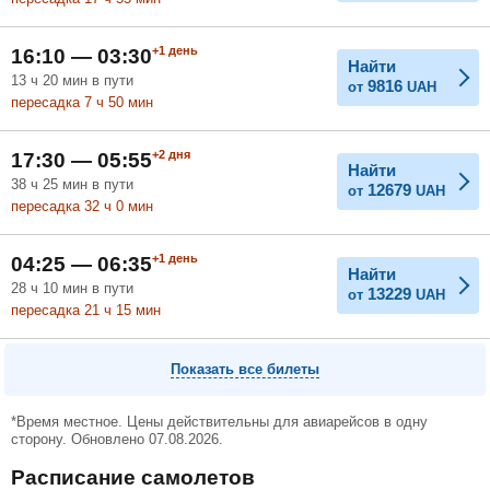
+1
день
16:10 — 03:30
Найти
13
ч
20
мин
в пути
9816
от
UAH
пересадка 7
ч
50
мин
+2
дня
17:30 — 05:55
Найти
38
ч
25
мин
в пути
12679
от
UAH
пересадка 32
ч
0
мин
+1
день
04:25 — 06:35
Найти
28
ч
10
мин
в пути
13229
от
UAH
пересадка 21
ч
15
мин
Показать все билеты
*Время местное. Цены действительны для авиарейсов в одну
сторону. Обновлено 07.08.2026.
Расписание самолетов