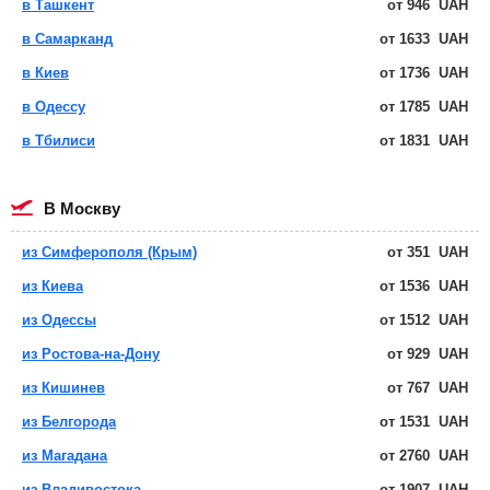
в Ташкент
от
946
UAH
в Самарканд
от
1633
UAH
в Киев
от
1736
UAH
в Одессу
от
1785
UAH
в Тбилиси
от
1831
UAH
в Москву
из Симферополя (Крым)
от
351
UAH
из Киева
от
1536
UAH
из Одессы
от
1512
UAH
из Ростова-на-Дону
от
929
UAH
из Кишинев
от
767
UAH
из Белгорода
от
1531
UAH
из Магадана
от
2760
UAH
из Владивостока
от
1907
UAH