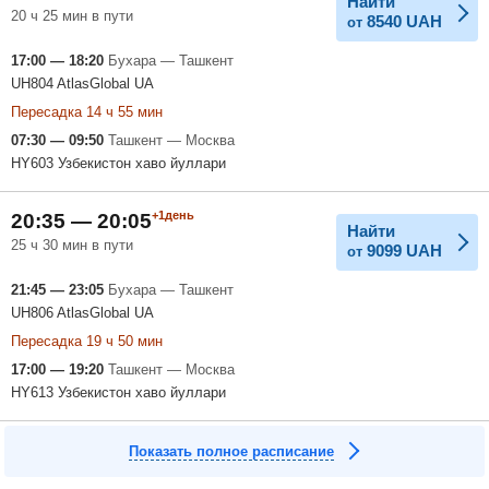
Найти
20 ч 25 мин в пути
8540
UAH
от
17:00 — 18:20
Бухара — Ташкент
UH804 AtlasGlobal UA
Пересадка 14 ч 55 мин
07:30 — 09:50
Ташкент — Москва
HY603 Узбекистон хаво йуллари
+1день
20:35 — 20:05
Найти
25 ч 30 мин в пути
9099
UAH
от
21:45 — 23:05
Бухара — Ташкент
UH806 AtlasGlobal UA
Пересадка 19 ч 50 мин
17:00 — 19:20
Ташкент — Москва
HY613 Узбекистон хаво йуллари
Показать полное расписание