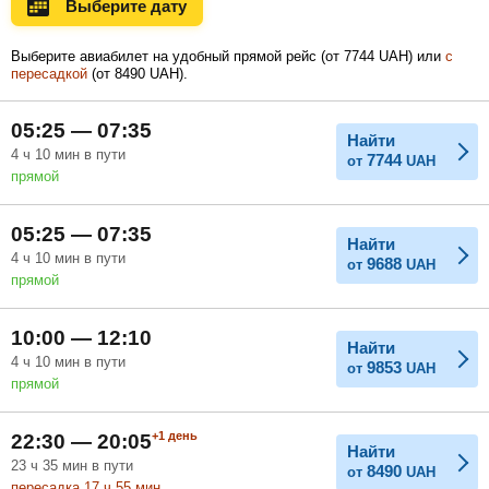
Выберите дату
Ноябрь
Декабрь
Январь
15 205
Выберите авиабилет на удобный прямой рейс (
от
7744
UAH
) или
с
UAH
пересадкой
(
от
8490
UAH
).
Февраль
Март
Апрель
05:25 — 07:35
Найти
4
ч
10
мин
в пути
7744
от
UAH
прямой
Май
Июнь
Июль
05:25 — 07:35
Найти
4
ч
10
мин
в пути
9688
от
UAH
прямой
10:00 — 12:10
Найти
4
ч
10
мин
в пути
9853
от
UAH
прямой
+1
день
22:30 — 20:05
Найти
23
ч
35
мин
в пути
8490
от
UAH
пересадка 17
ч
55
мин