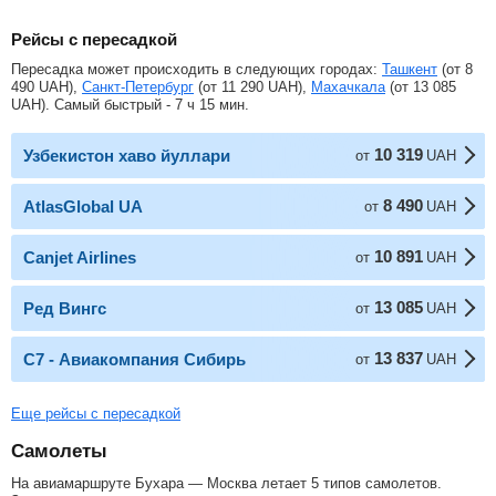
Рейсы с пересадкой
Пересадка может происходить в следующих городах:
Ташкент
(от
8
490
UAH
),
Санкт-Петербург
(от
11 290
UAH
),
Махачкала
(от
13 085
UAH
). Самый быстрый - 7 ч 15 мин.
10 319
Узбекистон хаво йуллари
от
UAH
8 490
AtlasGlobal UA
от
UAH
10 891
Canjet Airlines
от
UAH
13 085
Ред Вингс
от
UAH
13 837
С7 - Авиакомпания Сибирь
от
UAH
Еще рейсы с пересадкой
Самолеты
На авиамаршруте Бухара — Москва летает 5 типов самолетов.