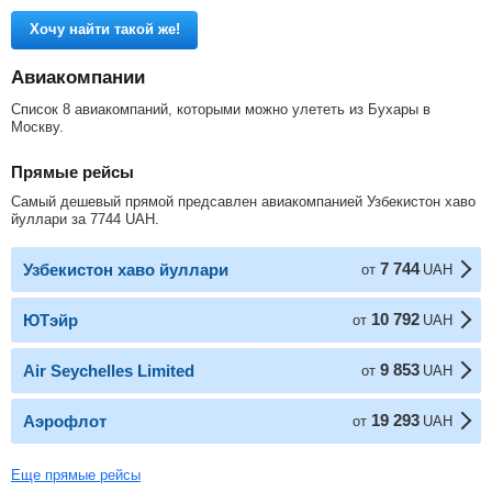
Хочу найти такой же!
Авиакомпании
Список 8 авиакомпаний, которыми можно улететь из Бухары в
Москву.
Прямые рейсы
Самый дешевый прямой предсавлен авиакомпанией Узбекистон хаво
йуллари за
7744
UAH
.
7 744
Узбекистон хаво йуллари
от
UAH
10 792
ЮТэйр
от
UAH
9 853
Air Seychelles Limited
от
UAH
19 293
Аэрофлот
от
UAH
Еще прямые рейсы