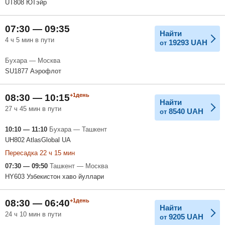
UT808 ЮТэйр
07:30 — 09:35
Найти
4 ч 5 мин в пути
19293
UAH
от
Бухара — Москва
SU1877 Аэрофлот
+1день
08:30 — 10:15
Найти
27 ч 45 мин в пути
8540
UAH
от
10:10 — 11:10
Бухара — Ташкент
UH802 AtlasGlobal UA
Пересадка 22 ч 15 мин
07:30 — 09:50
Ташкент — Москва
HY603 Узбекистон хаво йуллари
+1день
08:30 — 06:40
Найти
24 ч 10 мин в пути
9205
UAH
от