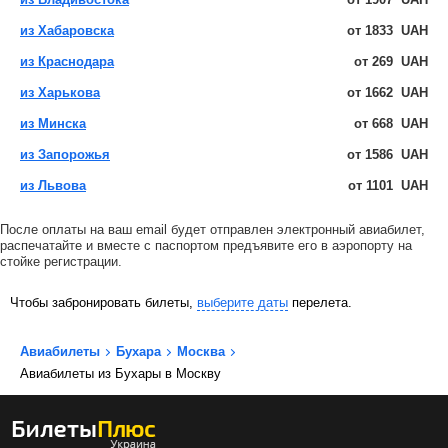
из Хабаровска
от
1833
UAH
из Краснодара
от
269
UAH
из Харькова
от
1662
UAH
из Минска
от
668
UAH
из Запорожья
от
1586
UAH
из Львова
от
1101
UAH
После оплаты на ваш email будет отправлен электронный авиабилет,
распечатайте и вместе с паспортом предъявите его в аэропорту на
стойке регистрации.
Чтобы забронировать билеты,
выберите даты
перелета.
Авиабилеты
Бухара
Москва
Авиабилеты из Бухары в Москву