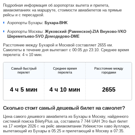
Подробная информация об аэропортах вылета и прилета,
авиакомпаниях на маршруте, стоимости авиабилетов на прямые
рейсы и с пересадкой.
Аэропорты Бухары:
Бухара-BHK
Аэропорты Москвы:
Жуковский (Раменское)-ZIA
Внуково-VKO
Шереметьево-SVO
Домодедово-DME
Расстояние между Бухарой и Москвой составляет 2655 км.
Самолеты в течение дня вылетают с 00:05 до 23:10. Среднее время
перелета: 4 ч 10 мин.
Самый быстрый
Среднее время
Расстояние между
перелет
перелета
городами
4 ч 5 мин
4 ч 10 мин
2655
Сколько стоит самый дешевый билет на самолет?
Цена самого дешевого авиабилета из Бухары в Москву, найденного
системой поиска BiletyPlus.ua, составила
7 744
UAH
Это был билет
на 17 ноября 2026 г. на рейс авиакомпании Узбекистон хаво йуллари,
вылетающий из Бухары в 05:25 и прилетающий в Москву в 07:35.