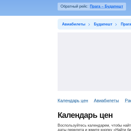
Обратный рейс:
Прага – Будапешт
Авиабилеты
Будапешт
Праг
Календарь цен
Авиабилеты
Ра
Календарь цен
Воспользуйтесь календарем, чтобы найт
даты перелета и жмите кнопку «Найти б