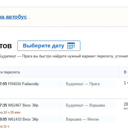
на автобус
.
тов
удапешт — Прага вы быстро найдете нужный вариант перелета, уточнит
и перелета
В 
1 
7:05
FR4034
Райанэйр
Будапешт — Прага
26
7:35
W62467
Визз Эйр
Будапешт — Варшава
вк
а 10 ч 25 мин
0:05
W61433
Визз Эйр
Варшава — Милан
а 11 ч