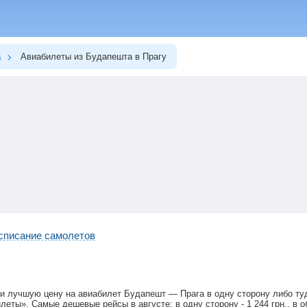
а
Авиабилеты из Будапешта в Прагу
списание самолетов
и лучшую цену на авиабилет Будапешт — Прага в одну сторону либо ту
илеты». Самые дешевые рейсы в августе: в одну сторону -
1 244
грн
., в 