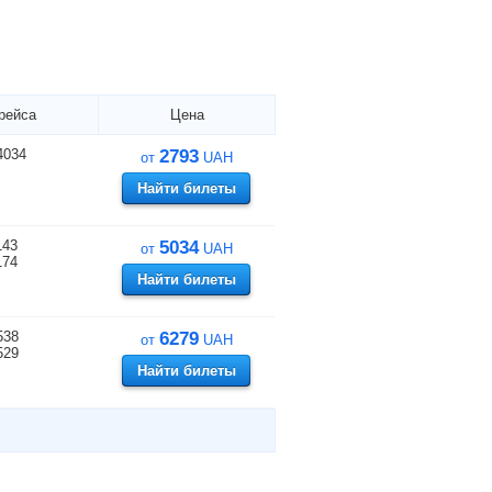
рейса
Цена
4034
2793
от
UAH
Найти билеты
143
5034
от
UAH
174
Найти билеты
538
6279
от
UAH
529
Найти билеты