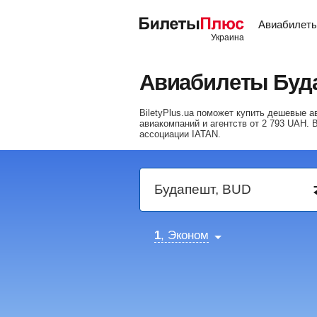
Авиабилет
Авиабилеты Буд
BiletyPlus.ua поможет купить дешевые
авиакомпаний и агентств от
2 793
UAH
. 
ассоциации IATAN.
1
, Эконом