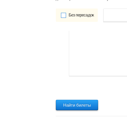
Без пересадок
от
Обратно:
указать
Найти билеты
Найти билеты