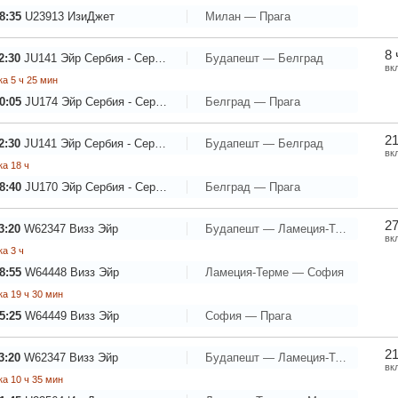
8:35
U23913
ИзиДжет
Милан — Прага
8 
2:30
JU141
Эйр Сербия - Сербские Авиалинии
Будапешт — Белград
вк
а 5 ч 25 мин
0:05
JU174
Эйр Сербия - Сербские Авиалинии
Белград — Прага
21
2:30
JU141
Эйр Сербия - Сербские Авиалинии
Будапешт — Белград
вк
а 18 ч
8:40
JU170
Эйр Сербия - Сербские Авиалинии
Белград — Прага
27
3:20
W62347
Визз Эйр
Будапешт — Ламеция-Терме
вк
а 3 ч
8:55
W64448
Визз Эйр
Ламеция-Терме — София
а 19 ч 30 мин
5:25
W64449
Визз Эйр
София — Прага
21
3:20
W62347
Визз Эйр
Будапешт — Ламеция-Терме
вк
а 10 ч 35 мин