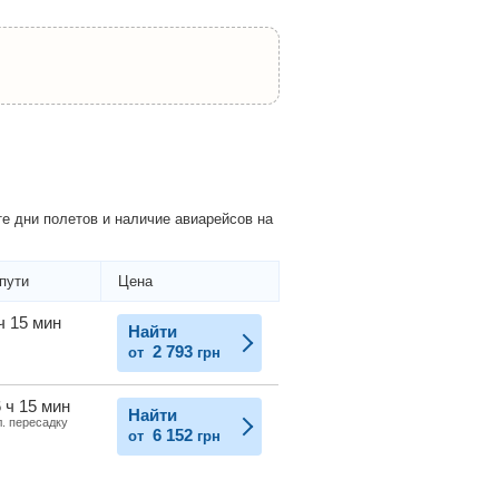
е дни полетов и наличие авиарейсов на
пути
Цена
ч 15 мин
Найти
2 793
от
грн
 ч 15 мин
Найти
л. пересадку
6 152
от
грн