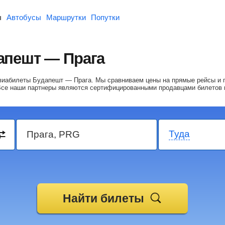
ы
Автобусы
Маршрутки
Попутки
апешт — Прага
 авиабилеты Будапешт — Прага.
Мы сравниваем цены на прямые рейсы и 
Все наши партнеры являются сертифицированными продавцами билетов 
Туда
Найти билеты