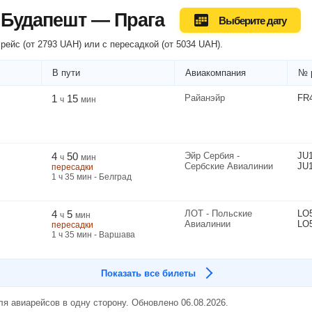
 Будапешт — Прага
Выберите дату
рейс (
от
2793
UAH
) или
с пересадкой
(
от
5034
UAH
).
В пути
Авиакомпания
№ 
1
15
Райанэйр
FR
ч
мин
4
50
Эйр Сербия -
JU
ч
мин
Сербские Авиалинии
JU
пересадки
1
ч
35
мин
- Белград
4
5
ЛОТ - Польские
LO
ч
мин
Авиалинии
LO
пересадки
1
ч
35
мин
- Варшава
Показать все билеты
я авиарейсов в одну сторону. Обновлено 06.08.2026.