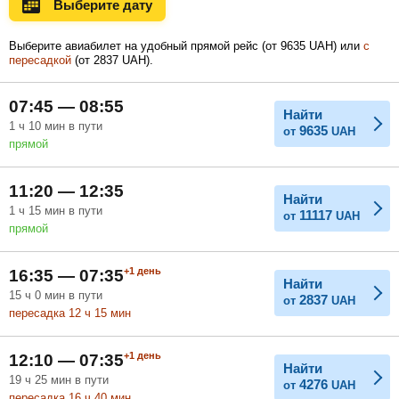
Выберите дату
Ноябрь
Декабрь
Январь
Выберите авиабилет на удобный прямой рейс (
от
9635
UAH
) или
с
пересадкой
(
от
2837
UAH
).
Февраль
Март
Апрель
07:45 — 08:55
Найти
1
ч
10
мин
в пути
9635
от
UAH
прямой
Май
Июнь
Июль
11:20 — 12:35
Найти
1
ч
15
мин
в пути
11117
от
UAH
прямой
+1
день
16:35 — 07:35
Найти
15
ч
0
мин
в пути
2837
от
UAH
пересадка 12
ч
15
мин
+1
день
12:10 — 07:35
Найти
19
ч
25
мин
в пути
4276
от
UAH
пересадка 16
ч
40
мин