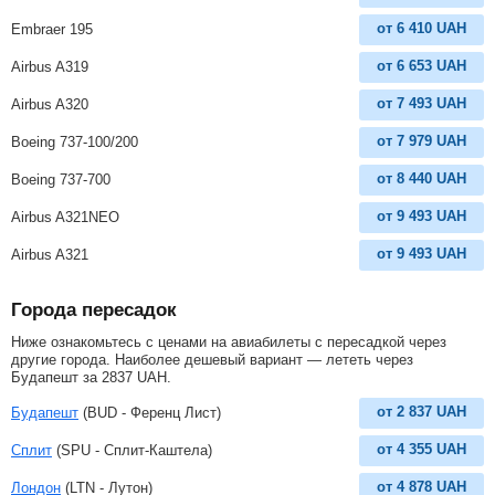
от
6 410
UAH
Embraer 195
от
6 653
UAH
Airbus A319
от
7 493
UAH
Airbus A320
от
7 979
UAH
Boeing 737-100/200
от
8 440
UAH
Boeing 737-700
от
9 493
UAH
Airbus A321NEO
от
9 493
UAH
Airbus A321
Города пересадок
Ниже ознакомьтесь с ценами на авиабилеты с пересадкой через
другие города. Наиболее дешевый вариант — лететь через
Будапешт за
2837
UAH
.
от
2 837
UAH
Будапешт
(BUD - Ференц Лист)
от
4 355
UAH
Сплит
(SPU - Сплит-Каштела)
от
4 878
UAH
Лондон
(LTN - Лутон)