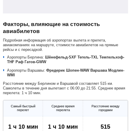
Факторы, влияющие на стоимость
авиабилетов
Подробная информация об аэропортах вылета и прилета,
авиакомпаниях на маршруте, стоимости авиабилетов на прямые
рейсы и с пересадкой.
Аэропорты Берлина:
Шёнефельд-SXF
Тегель-TXL
Темпельхоф-
THF
Раф Гатов-GWW
Аэропорты Варшавы:
Фредерик Шопен-WAW
Варшава Модлин-
WMI
Расстояние между Берлином и Варшавой составляет 515 км.
Самолеты в течение дня вылетают с 06:00 до 21:55. Среднее время
перелета: 1 ч 10 мин.
Самый быстрый
Среднее время
Расстояние между
перелет
перелета
городами
1 ч 10 мин
1 ч 10 мин
515