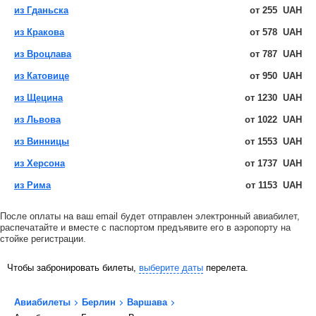
из Гданьска
от
255
UAH
из Кракова
от
578
UAH
из Вроцлава
от
787
UAH
из Катовице
от
950
UAH
из Щецина
от
1230
UAH
из Львова
от
1022
UAH
из Винницы
от
1553
UAH
из Херсона
от
1737
UAH
из Рима
от
1153
UAH
После оплаты на ваш email будет отправлен электронный авиабилет,
распечатайте и вместе с паспортом предъявите его в аэропорту на
стойке регистрации.
Чтобы забронировать билеты,
выберите даты
перелета.
Авиабилеты
Берлин
Варшава