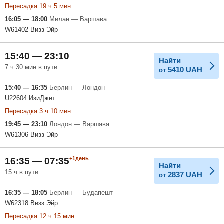
Пересадка 19 ч 5 мин
16:05 — 18:00
Милан — Варшава
W61402 Визз Эйр
15:40 — 23:10
Найти
7 ч 30 мин в пути
5410
UAH
от
15:40 — 16:35
Берлин — Лондон
U22604 ИзиДжет
Пересадка 3 ч 10 мин
19:45 — 23:10
Лондон — Варшава
W61306 Визз Эйр
+1день
16:35 — 07:35
Найти
15 ч в пути
2837
UAH
от
16:35 — 18:05
Берлин — Будапешт
W62318 Визз Эйр
Пересадка 12 ч 15 мин