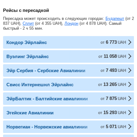
Рейсы с пересадкой
Пересадка может происходить в следующих городах:
Будапешт
(от
2
837
UAH
),
Сплит
(от
4 355
UAH
),
Лондон
(от
4 878
UAH
). Самый
быстрый - 2 ч 55 мин.
6 773
Кондор Эйрлайнс
от
UAH
11 058
Вуэлинг Эйрлайнс
от
UAH
7 493
Эйр Сербия - Сербские Авиалинии
от
UAH
13 265
Свисс Интернешнл Эйрлайнс
от
UAH
7 875
ЭйрБалтик - Балтийские авиалинии
от
UAH
15 293
Эгейские Авиалинии
от
UAH
5 071
Норвегиан - Норвежские авиалинии
от
UAH