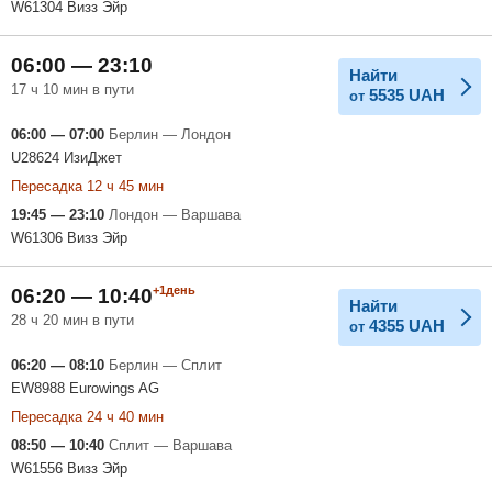
W61304 Визз Эйр
06:00 — 23:10
Найти
17 ч 10 мин в пути
5535
UAH
от
06:00 — 07:00
Берлин — Лондон
U28624 ИзиДжет
Пересадка 12 ч 45 мин
19:45 — 23:10
Лондон — Варшава
W61306 Визз Эйр
+1день
06:20 — 10:40
Найти
28 ч 20 мин в пути
4355
UAH
от
06:20 — 08:10
Берлин — Сплит
EW8988 Eurowings AG
Пересадка 24 ч 40 мин
08:50 — 10:40
Сплит — Варшава
W61556 Визз Эйр