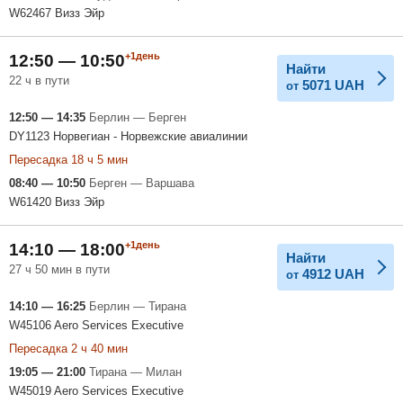
W62467 Визз Эйр
+1день
12:50 — 10:50
Найти
22 ч в пути
5071
UAH
от
12:50 — 14:35
Берлин — Берген
DY1123 Норвегиан - Норвежские авиалинии
Пересадка 18 ч 5 мин
08:40 — 10:50
Берген — Варшава
W61420 Визз Эйр
+1день
14:10 — 18:00
Найти
27 ч 50 мин в пути
4912
UAH
от
14:10 — 16:25
Берлин — Тирана
W45106 Aero Services Executive
Пересадка 2 ч 40 мин
19:05 — 21:00
Тирана — Милан
W45019 Aero Services Executive