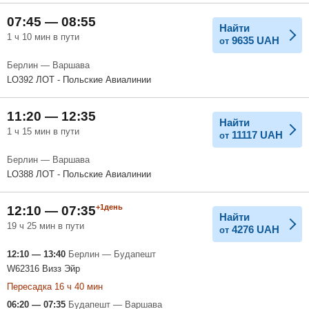
07:45 — 08:55
Найти
1 ч 10 мин в пути
9635
UAH
от
Берлин — Варшава
LO392 ЛОТ - Польские Авиалинии
11:20 — 12:35
Найти
1 ч 15 мин в пути
11117
UAH
от
Берлин — Варшава
LO388 ЛОТ - Польские Авиалинии
+1день
12:10 — 07:35
Найти
19 ч 25 мин в пути
4276
UAH
от
12:10 — 13:40
Берлин — Будапешт
W62316 Визз Эйр
Пересадка 16 ч 40 мин
06:20 — 07:35
Будапешт — Варшава