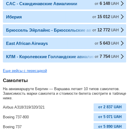
6 148
САС - Скандинавские Авиалинии
от
UAH
15 012
Иберия
от
UAH
12 772
Брюссель Эйрлайнс - Брюссельские авиалинии
от
UAH
5 643
East African Airways
от
UAH
7 754
КЛМ - Королевские Голландские авиалинии
от
UAH
Еще рейсы с пересадкой
Самолеты
На авиамаршруте Берлин — Варшава летает 10 типов самолетов.
Зависимость марки самолета и стоимости билета смотрите в таблице
ниже.
от
2 837
UAH
Airbus A318/319/320/321
от
5 071
UAH
Boeing 737-800
от
5 890
UAH
Boeing 737