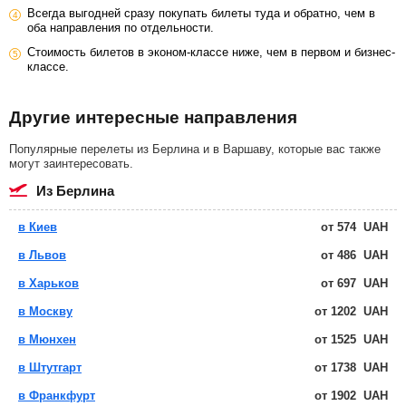
Всегда выгодней сразу покупать билеты туда и обратно, чем в
оба направления по отдельности.
Стоимость билетов в эконом-классе ниже, чем в первом и бизнес-
классе.
Другие интересные направления
Популярные перелеты из Берлина и в Варшаву, которые вас также
могут заинтересовать.
из Берлина
в Киев
от
574
UAH
в Львов
от
486
UAH
в Харьков
от
697
UAH
в Москву
от
1202
UAH
в Мюнхен
от
1525
UAH
в Штутгарт
от
1738
UAH
в Франкфурт
от
1902
UAH