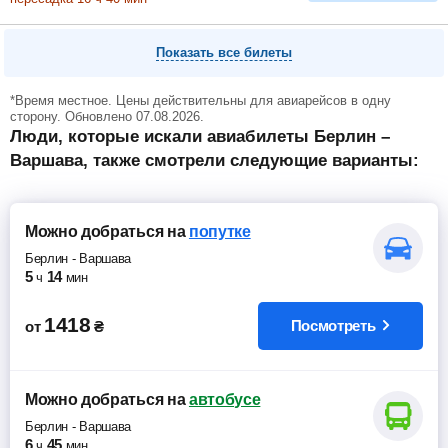
Показать все билеты
*Время местное. Цены действительны для авиарейсов в одну
сторону. Обновлено 07.08.2026.
Люди, которые искали авиабилеты Берлин –
Варшава, также смотрели следующие варианты:
Можно добраться
на
попутке
Берлин
-
Варшава
5
14
ч
мин
1418
Посмотреть
от
₴
Можно добраться
на
автобусе
Берлин
-
Варшава
6
45
ч
мин