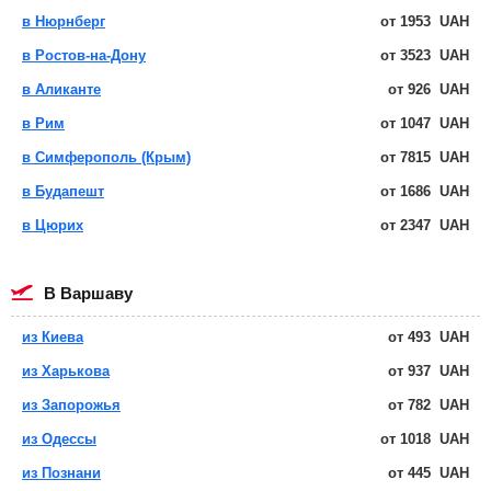
в Нюрнберг
от
1953
UAH
в Ростов-на-Дону
от
3523
UAH
в Аликанте
от
926
UAH
в Рим
от
1047
UAH
в Симферополь (Крым)
от
7815
UAH
в Будапешт
от
1686
UAH
в Цюрих
от
2347
UAH
в Варшаву
из Киева
от
493
UAH
из Харькова
от
937
UAH
из Запорожья
от
782
UAH
из Одессы
от
1018
UAH
из Познани
от
445
UAH