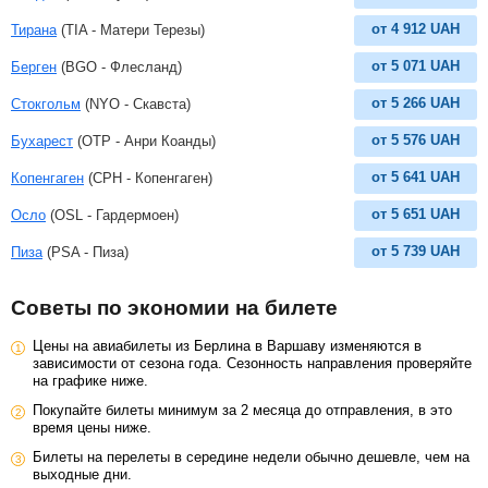
от
4 912
UAH
Тирана
(TIA - Матери Терезы)
от
5 071
UAH
Берген
(BGO - Флесланд)
от
5 266
UAH
Стокгольм
(NYO - Скавста)
от
5 576
UAH
Бухарест
(OTP - Анри Коанды)
от
5 641
UAH
Копенгаген
(CPH - Копенгаген)
от
5 651
UAH
Осло
(OSL - Гардермоен)
от
5 739
UAH
Пиза
(PSA - Пиза)
Советы по экономии на билете
Цены на авиабилеты из Берлина в Варшаву изменяются в
зависимости от сезона года. Сезонность направления проверяйте
на графике ниже.
Покупайте билеты минимум за 2 месяца до отправления, в это
время цены ниже.
Билеты на перелеты в середине недели обычно дешевле, чем на
выходные дни.