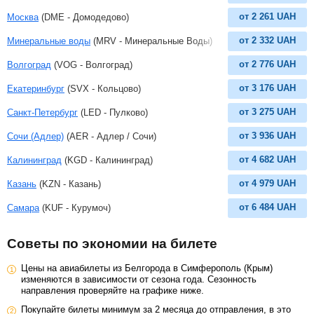
от
2 261
UAH
Москва
(DME - Домодедово)
от
2 332
UAH
Минеральные воды
(MRV - Минеральные Воды)
от
2 776
UAH
Волгоград
(VOG - Волгоград)
от
3 176
UAH
Екатеринбург
(SVX - Кольцово)
от
3 275
UAH
Санкт-Петербург
(LED - Пулково)
от
3 936
UAH
Сочи (Адлер)
(AER - Адлер / Сочи)
от
4 682
UAH
Калининград
(KGD - Калининград)
от
4 979
UAH
Казань
(KZN - Казань)
от
6 484
UAH
Самара
(KUF - Курумоч)
Советы по экономии на билете
Цены на авиабилеты из Белгорода в Симферополь (Крым)
изменяются в зависимости от сезона года. Сезонность
направления проверяйте на графике ниже.
Покупайте билеты минимум за 2 месяца до отправления, в это