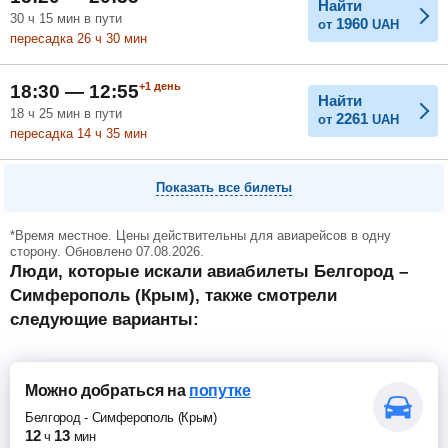
Найти
30
ч
15
мин
в пути
1960
от
UAH
пересадка 26
ч
30
мин
+1
день
18:30 — 12:55
Найти
18
ч
25
мин
в пути
2261
от
UAH
пересадка 14
ч
35
мин
Показать все билеты
*Время местное. Цены действительны для авиарейсов в одну
сторону. Обновлено 07.08.2026.
Люди, которые искали авиабилеты Белгород –
Симферополь (Крым), также смотрели
следующие варианты:
Можно добраться
на
попутке
Белгород
-
Симферополь (Крым)
12
13
ч
мин