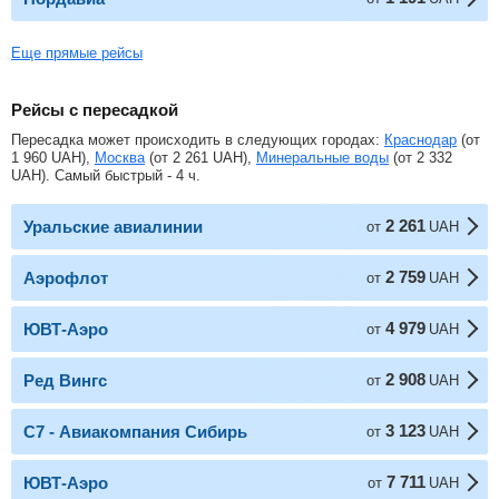
Еще прямые рейсы
Рейсы с пересадкой
Пересадка может происходить в следующих городах:
Краснодар
(от
1 960
UAH
),
Москва
(от
2 261
UAH
),
Минеральные воды
(от
2 332
UAH
). Самый быстрый - 4 ч.
2 261
Уральские авиалинии
от
UAH
2 759
Аэрофлот
от
UAH
4 979
ЮВТ-Аэро
от
UAH
2 908
Ред Вингс
от
UAH
3 123
С7 - Авиакомпания Сибирь
от
UAH
7 711
ЮВТ-Аэро
от
UAH