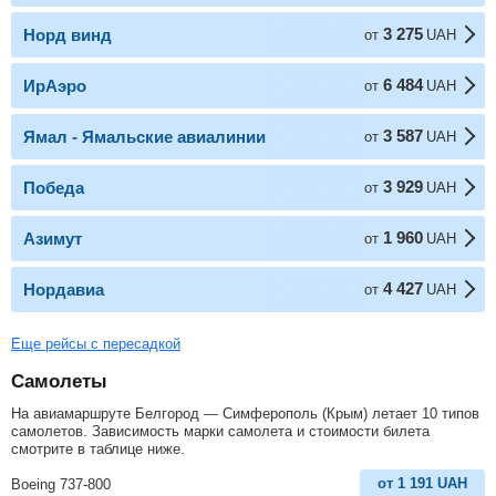
3 275
Норд винд
от
UAH
6 484
ИрАэро
от
UAH
3 587
Ямал - Ямальские авиалинии
от
UAH
3 929
Победа
от
UAH
1 960
Азимут
от
UAH
4 427
Нордавиа
от
UAH
Еще рейсы с пересадкой
Самолеты
На авиамаршруте Белгород — Симферополь (Крым) летает 10 типов
самолетов. Зависимость марки самолета и стоимости билета
смотрите в таблице ниже.
от
1 191
UAH
Boeing 737-800