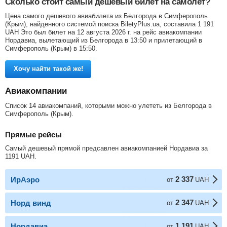
Сколько стоит самый дешевый билет на самолет?
Цена самого дешевого авиабилета из Белгорода в Симферополь
(Крым), найденного системой поиска BiletyPlus.ua, составила
1 191
UAH
Это был билет на 12 августа 2026 г. на рейс авиакомпании
Нордавиа, вылетающий из Белгорода в 13:50 и прилетающий в
Симферополь (Крым) в 15:50.
Хочу найти такой же!
Авиакомпании
Список 14 авиакомпаний, которыми можно улететь из Белгорода в
Симферополь (Крым).
Прямые рейсы
Самый дешевый прямой предсавлен авиакомпанией Нордавиа за
1191
UAH
.
2 337
ИрАэро
от
UAH
2 347
Норд винд
от
UAH
1 191
Нордавиа
от
UAH