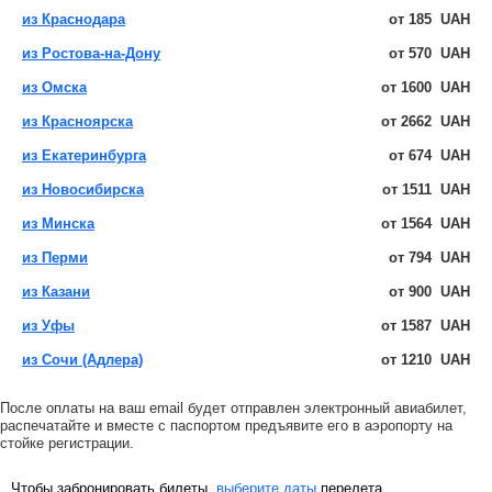
из Краснодара
от
185
UAH
из Ростова-на-Дону
от
570
UAH
из Омска
от
1600
UAH
из Красноярска
от
2662
UAH
из Екатеринбурга
от
674
UAH
из Новосибирска
от
1511
UAH
из Минска
от
1564
UAH
из Перми
от
794
UAH
из Казани
от
900
UAH
из Уфы
от
1587
UAH
из Сочи (Адлера)
от
1210
UAH
После оплаты на ваш email будет отправлен электронный авиабилет,
распечатайте и вместе с паспортом предъявите его в аэропорту на
стойке регистрации.
Чтобы забронировать билеты,
выберите даты
перелета.