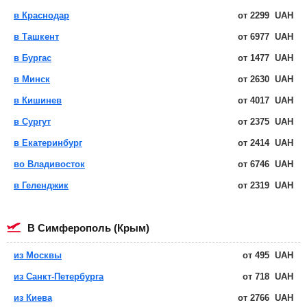
в Краснодар
от
2299
UAH
в Ташкент
от
6977
UAH
в Бургас
от
1477
UAH
в Минск
от
2630
UAH
в Кишинев
от
4017
UAH
в Сургут
от
2375
UAH
в Екатеринбург
от
2414
UAH
во Владивосток
от
6746
UAH
в Геленджик
от
2319
UAH
в Симферополь (Крым)
из Москвы
от
495
UAH
из Санкт-Петербурга
от
718
UAH
из Киева
от
2766
UAH