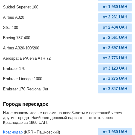
от
1 960
UAH
Sukhoi Superjet 100
от
2 261
UAH
Airbus A320
от
2 434
UAH
SSJ-100
от
2 561
UAH
Boeing 737-400
от
2 697
UAH
Airbus A320-100/200
от
2 776
UAH
Aerospatiale/Alenia ATR 72
от
3 123
UAH
Embraer 170
от
3 275
UAH
Embraer Lineage 1000
от
3 847
UAH
Embraer 170 Regional Jet
Города пересадок
Ниже ознакомьтесь с ценами на авиабилеты с пересадкой через
другие города. Наиболее дешевый вариант — лететь через
Краснодар за
1960
UAH
.
от
1 960
UAH
Краснодар
(KRR - Пашковский)