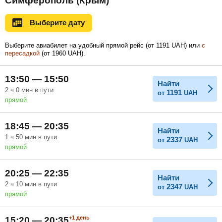
Симферополь (Крым)
Ноябрь
Декабрь
Январь
Выберите дату
Выберите авиабилет на удобный прямой рейс (
от
1191
UAH
) или
с
пересадкой
(
от
1960
UAH
).
Февраль
Март
Апрель
13:50 — 15:50
Найти
2
ч
0
мин
в пути
1191
от
UAH
Май
Июнь
Июль
прямой
18:45 — 20:35
Найти
1
ч
50
мин
в пути
2337
от
UAH
прямой
20:25 — 22:35
Найти
2
ч
10
мин
в пути
2347
от
UAH
прямой
+1
день
15:20 — 20:35