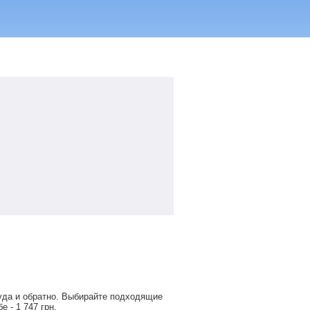
уда и обратно. Выбирайте подходящие
обе -
1 747
грн
.