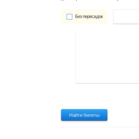
Без пересадок
от
Обратно:
указать
Найти билеты
Найти билеты