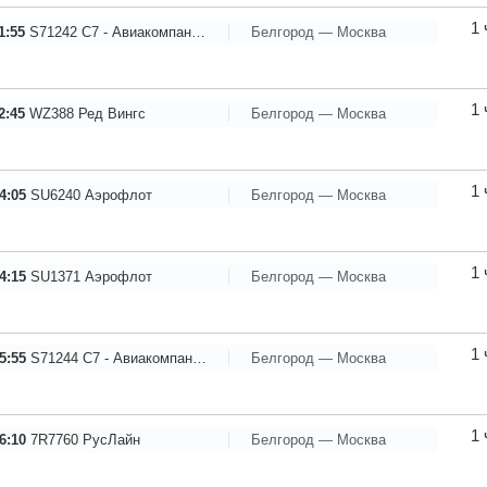
1 
1:55
S71242
С7 - Авиакомпания Сибирь
Белгород — Москва
1 
2:45
WZ388
Ред Вингс
Белгород — Москва
1 
4:05
SU6240
Аэрофлот
Белгород — Москва
1 
4:15
SU1371
Аэрофлот
Белгород — Москва
1 
5:55
S71244
С7 - Авиакомпания Сибирь
Белгород — Москва
1 
6:10
7R7760
РусЛайн
Белгород — Москва