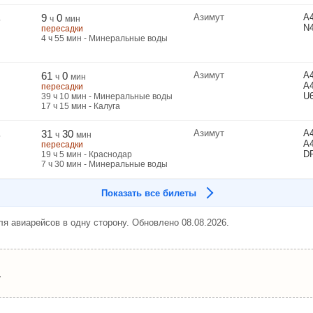
9
0
Азимут
A
ь
ч
мин
N
пересадки
4
ч
55
мин
- Минеральные воды
61
0
Азимут
A
ч
мин
A
пересадки
U
39
ч
10
мин
- Минеральные воды
17
ч
15
мин
- Калуга
31
30
Азимут
A
ь
ч
мин
A
пересадки
D
19
ч
5
мин
- Краснодар
7
ч
30
мин
- Минеральные воды
Показать все билеты
я авиарейсов в одну сторону. Обновлено 08.08.2026.
.