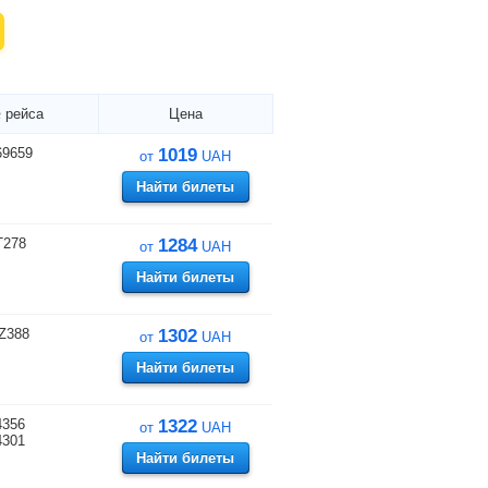
 рейса
Цена
69659
1019
от
UAH
Найти билеты
T278
1284
от
UAH
Найти билеты
Z388
1302
от
UAH
Найти билеты
4356
1322
от
UAH
4301
Найти билеты