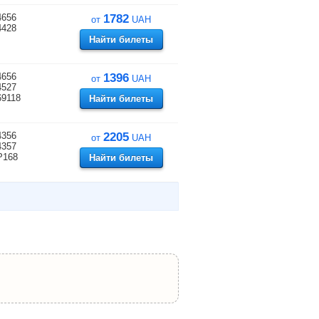
4656
1782
от
UAH
4428
Найти билеты
4656
1396
от
UAH
4527
69118
Найти билеты
4356
2205
от
UAH
4357
P168
Найти билеты