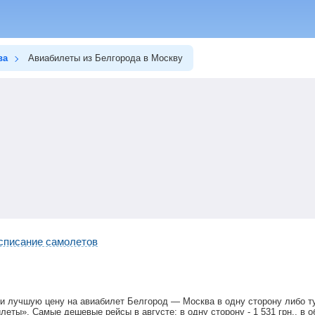
ва
Авиабилеты из Белгорода в Москву
списание самолетов
и лучшую цену на авиабилет Белгород — Москва в одну сторону либо т
илеты». Самые дешевые рейсы в августе: в одну сторону -
1 531
грн
., в 