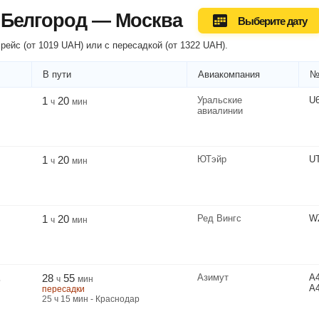
 Белгород — Москва
Выберите дату
рейс (
от
1019
UAH
) или
с пересадкой
(
от
1322
UAH
).
В пути
Авиакомпания
№
1
20
Уральские
U
ч
мин
авиалинии
1
20
ЮТэйр
U
ч
мин
1
20
Ред Вингс
W
ч
мин
28
55
Азимут
A
ь
ч
мин
A
пересадки
25
ч
15
мин
- Краснодар