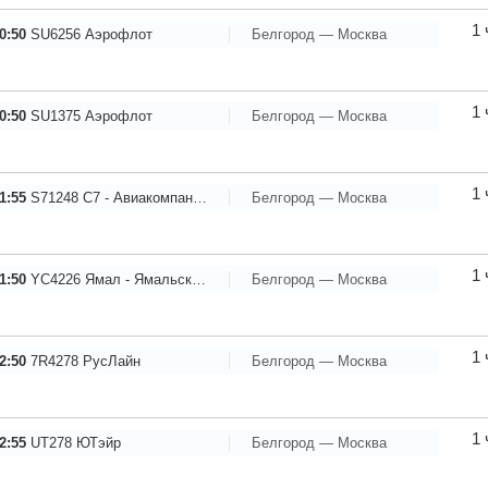
1 
0:50
SU6256
Аэрофлот
Белгород — Москва
1 
0:50
SU1375
Аэрофлот
Белгород — Москва
1 
1:55
S71248
С7 - Авиакомпания Сибирь
Белгород — Москва
1 
1:50
YC4226
Ямал - Ямальские авиалинии
Белгород — Москва
1 
2:50
7R4278
РусЛайн
Белгород — Москва
1 
2:55
UT278
ЮТэйр
Белгород — Москва