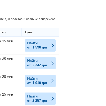
те дни полетов и наличие авиарейсов
пути
Цена
ч 35 мин
Найти
1 596
от
грн
ч 35 мин
Найти
2 342
от
грн
ч 20 мин
Найти
1 019
от
грн
ч 25 мин
Найти
2 257
от
грн