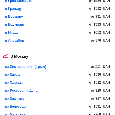
в Гран-Канарию
от
1524
UAH
в Гранаду
от
1582
UAH
в Варшаву
от
731
UAH
в Будапешт
от
1333
UAH
в Ниццу
от
1052
UAH
в Лиссабон
от
876
UAH
в Москву
из Симферополя (Крым)
от
351
UAH
из Киева
от
1536
UAH
из Одессы
от
1512
UAH
из Ростова-на-Дону
от
929
UAH
из Кишинев
от
767
UAH
из Белгорода
от
1531
UAH
из Магадана
от
2760
UAH