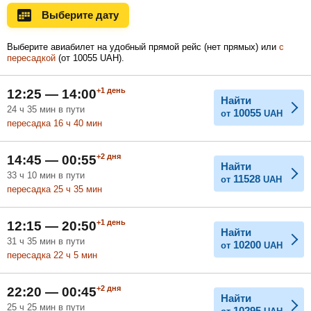
Выберите дату
Ноябрь
Декабрь
Январь
Выберите авиабилет на удобный прямой рейс (нет прямых) или
с
пересадкой
(
от
10055
UAH
).
Февраль
Март
Апрель
+1
день
12:25 — 14:00
Найти
24
ч
35
мин
в пути
10055
от
UAH
пересадка 16
ч
40
мин
Май
Июнь
Июль
+2
дня
14:45 — 00:55
Найти
33
ч
10
мин
в пути
11528
от
UAH
пересадка 25
ч
35
мин
+1
день
12:15 — 20:50
Найти
31
ч
35
мин
в пути
10200
от
UAH
пересадка 22
ч
5
мин
+2
дня
22:20 — 00:45
Найти
25
ч
25
мин
в пути
10295