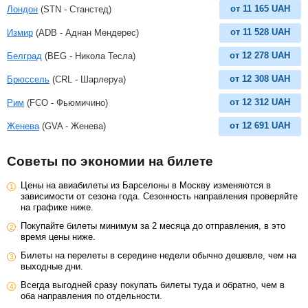
от
11 165
UAH
Лондон
(STN - Станстед)
от
11 528
UAH
Измир
(ADB - Аднан Мендерес)
от
12 278
UAH
Белград
(BEG - Никола Тесла)
от
12 308
UAH
Брюссель
(CRL - Шарлеруа)
от
12 312
UAH
Рим
(FCO - Фьюмичино)
от
12 691
UAH
Женева
(GVA - Женева)
Советы по экономии на билете
Цены на авиабилеты из Барселоны в Москву изменяются в
зависимости от сезона года. Сезонность направления проверяйте
на графике ниже.
Покупайте билеты минимум за 2 месяца до отправления, в это
время цены ниже.
Билеты на перелеты в середине недели обычно дешевле, чем на
выходные дни.
Всегда выгодней сразу покупать билеты туда и обратно, чем в
оба направления по отдельности.