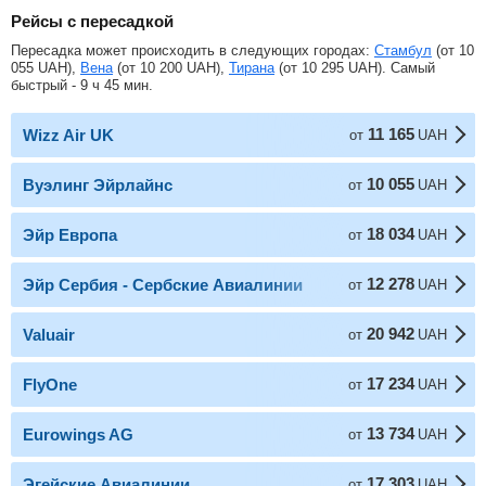
Рейсы с пересадкой
Пересадка может происходить в следующих городах:
Стамбул
(от
10
055
UAH
),
Вена
(от
10 200
UAH
),
Тирана
(от
10 295
UAH
). Самый
быстрый - 9 ч 45 мин.
11 165
Wizz Air UK
от
UAH
10 055
Вуэлинг Эйрлайнс
от
UAH
18 034
Эйр Европа
от
UAH
12 278
Эйр Сербия - Сербские Авиалинии
от
UAH
20 942
Valuair
от
UAH
17 234
FlyOne
от
UAH
13 734
Eurowings AG
от
UAH
17 303
Эгейские Авиалинии
от
UAH