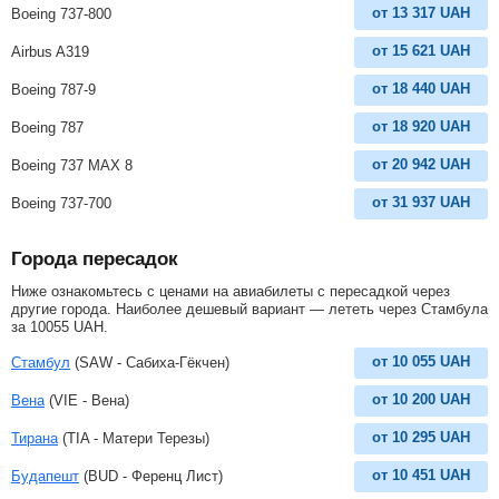
от
13 317
UAH
Boeing 737-800
от
15 621
UAH
Airbus A319
от
18 440
UAH
Boeing 787-9
от
18 920
UAH
Boeing 787
от
20 942
UAH
Boeing 737 MAX 8
от
31 937
UAH
Boeing 737-700
Города пересадок
Ниже ознакомьтесь с ценами на авиабилеты с пересадкой через
другие города. Наиболее дешевый вариант — лететь через Стамбула
за
10055
UAH
.
от
10 055
UAH
Стамбул
(SAW - Сабиха-Гёкчен)
от
10 200
UAH
Вена
(VIE - Вена)
от
10 295
UAH
Тирана
(TIA - Матери Терезы)
от
10 451
UAH
Будапешт
(BUD - Ференц Лист)