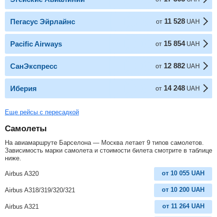
11 528
Пегасус Эйрлайнс
от
UAH
15 854
Pacific Airways
от
UAH
12 882
СанЭкспресс
от
UAH
14 248
Иберия
от
UAH
Еще рейсы с пересадкой
Самолеты
На авиамаршруте Барселона — Москва летает 9 типов самолетов.
Зависимость марки самолета и стоимости билета смотрите в таблице
ниже.
от
10 055
UAH
Airbus A320
от
10 200
UAH
Airbus A318/319/320/321
от
11 264
UAH
Airbus A321