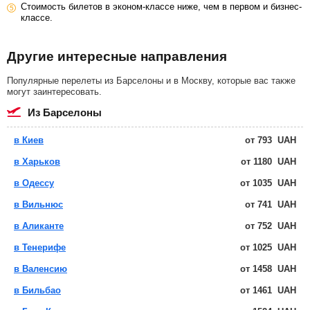
Стоимость билетов в эконом-классе ниже, чем в первом и бизнес-
классе.
Другие интересные направления
Популярные перелеты из Барселоны и в Москву, которые вас также
могут заинтересовать.
из Барселоны
в Киев
от
793
UAH
в Харьков
от
1180
UAH
в Одессу
от
1035
UAH
в Вильнюс
от
741
UAH
в Аликанте
от
752
UAH
в Тенерифе
от
1025
UAH
в Валенсию
от
1458
UAH
в Бильбао
от
1461
UAH