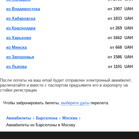
из Владивостока
от
1907
UAH
из Хабаровска
от
1833
UAH
из Краснодара
от
269
UAH
из Харькова
от
1662
UAH
из Минска
от
668
UAH
из Запорожья
от
1586
UAH
из Львова
от
1101
UAH
После оплаты на ваш email будет отправлен электронный авиабилет,
распечатайте и вместе с паспортом предъявите его в аэропорту на
стойке регистрации.
Чтобы забронировать билеты,
выберите даты
перелета.
Авиабилеты
Барселона
Москва
Авиабилеты из Барселоны в Москву