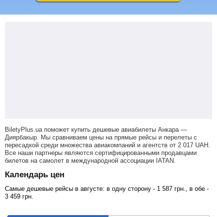
BiletyPlus.ua поможет купить дешевые авиабилеты Анкара —
Диярбакыр.
Мы сравниваем цены на прямые рейсы и перелеты с
пересадкой среди множества авиакомпаний и агентств от
2 017
UAH
.
Все наши партнеры являются сертифицированными продавцами
билетов на самолет в международной ассоциации IATAN.
Календарь цен
Самые дешевые рейсы в августе: в одну сторону -
1 587
грн
., в обе -
3 459
грн
.