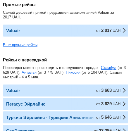
Прямые рейсы
Самый дешевый прямой предсавлен авиакомпанией Valuair за
2017
UAH
.
2 017
Valuair
от
UAH
Еще прямые рейсы
Рейсы с пересадкой
Пересадка может происходить в следующих городах:
Стамбул
(от
3
629
UAH
),
Анталья
(от
3 775
UAH
),
Никосия
(от
5 104
UAH
). Самый
быстрый - 4 ч 5 мин.
3 663
Valuair
от
UAH
3 629
Пегасус Эйрлайнс
от
UAH
5 646
Туркиш Эйрлайнс - Турецкие Авиалинии
от
UAH
23 285
СанЭкспресс
от
UAH