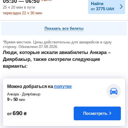
05:30 — 06:50
Найти
25
ч
20
мин
в пути
3775
от
UAH
пересадка 22
ч
30
мин
Показать все билеты
*Время местное. Цены действительны для авиарейсов в одну
сторону. Обновлено 07.08.2026.
Люди, которые искали авиабилеты Анкара –
Диярбакыр, также смотрели следующие
варианты:
Можно добраться
на
попутке
Анкара
-
Диярбакыр
9
50
ч
мин
690
Посмотреть
от
₴