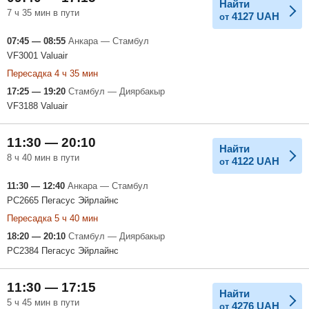
Найти
7 ч 35 мин в пути
4127
UAH
от
07:45 — 08:55
Анкара — Стамбул
VF3001 Valuair
Пересадка 4 ч 35 мин
17:25 — 19:20
Стамбул — Диярбакыр
VF3188 Valuair
11:30 — 20:10
Найти
8 ч 40 мин в пути
4122
UAH
от
11:30 — 12:40
Анкара — Стамбул
PC2665 Пегасус Эйрлайнс
Пересадка 5 ч 40 мин
18:20 — 20:10
Стамбул — Диярбакыр
PC2384 Пегасус Эйрлайнс
11:30 — 17:15
Найти
5 ч 45 мин в пути
4276
UAH
от