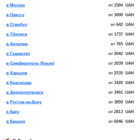
в Москву
от
1504
UAH
в Одессу
от
3000
UAH
в Стамбул
от
642
UAH
в Тбилиси
от
1737
UAH
в Анталию
от
765
UAH
в Газиантеп
от
2042
UAH
в Симферополь (Крым)
от
2039
UAH
в Харьков
от
2535
UAH
в Краснодар
от
3420
UAH
в Днепропетровск
от
3491
UAH
в Ростов-на-Дону
от
3859
UAH
в Баку
от
2813
UAH
в Бишкек
от
6046
UAH