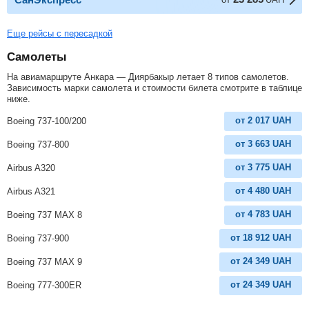
Еще рейсы с пересадкой
Самолеты
На авиамаршруте Анкара — Диярбакыр летает 8 типов самолетов.
Зависимость марки самолета и стоимости билета смотрите в таблице
ниже.
от
2 017
UAH
Boeing 737-100/200
от
3 663
UAH
Boeing 737-800
от
3 775
UAH
Airbus A320
от
4 480
UAH
Airbus A321
от
4 783
UAH
Boeing 737 MAX 8
от
18 912
UAH
Boeing 737-900
от
24 349
UAH
Boeing 737 MAX 9
от
24 349
UAH
Boeing 777-300ER