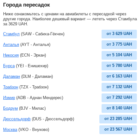
Города пересадок
Ниже ознакомьтесь с ценами на авиабилеты с пересадкой через
другие города. Наиболее дешевый вариант — лететь через Стамбула
за
3629
UAH
.
от
3 629
UAH
Стамбул
(SAW - Сабиха-Гёкчен)
от
3 775
UAH
Анталья
(AYT - Анталья)
от
5 104
UAH
Никосия
(ECN - Эркан)
от
5 780
UAH
Бурса
(YEI - Енишехир)
от
6 163
UAH
Даламан
(DLM - Даламан)
от
7 132
UAH
Трабзон
(TZX - Трабзон)
от
7 292
UAH
Измир
(ADB - Аднан Мендерес)
от
8 140
UAH
Бодрум
(BJV - Милас)
от
23 285
UAH
Дюссельдорф
(DUS - Дюссельдорф)
от
23 567
UAH
Москва
(VKO - Внуково)