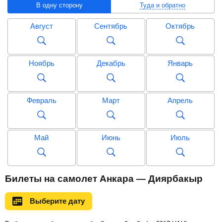
В одну сторону
Туда и обратно
Август
Сентябрь
Октябрь
Ноябрь
Декабрь
Январь
Февраль
Март
Апрель
Май
Июнь
Июль
Август
Сентябрь
Октябрь
Билеты на самолет Анкара — Диярбакыр
Выберите дату
Ноябрь
Декабрь
Январь