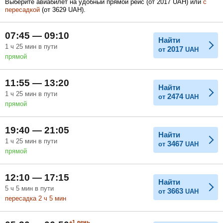
Выберите авиабилет на удобный прямой рейс (
от
2017
UAH
) или
с
пересадкой
(
от
3629
UAH
).
Февраль
Март
Апрель
07:45 — 09:10
Найти
1
ч
25
мин
в пути
2017
от
UAH
прямой
Май
Июнь
Июль
11:55 — 13:20
Найти
1
ч
25
мин
в пути
2474
от
UAH
прямой
19:40 — 21:05
Найти
1
ч
25
мин
в пути
3467
от
UAH
прямой
12:10 — 17:15
Найти
5
ч
5
мин
в пути
3663
от
UAH
пересадка 2
ч
5
мин
+1
день