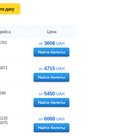
те дату
рейса
Цена
5761
3608
от
UAH
Найти билеты
5071
4715
от
UAH
Найти билеты
640
5450
от
UAH
Найти билеты
6120
6068
от
UAH
6075
Найти билеты