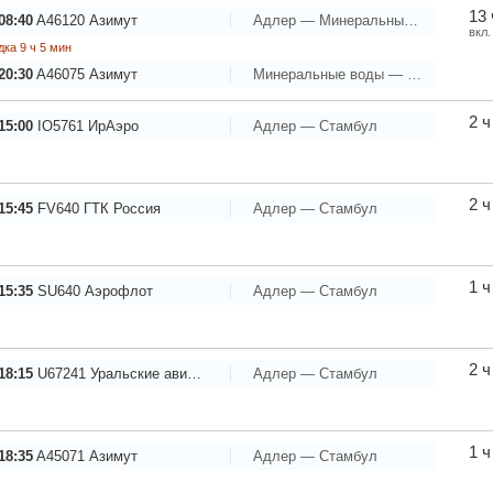
13 
08:40
A46120
Азимут
Адлер — Минеральные воды
вкл.
ка 9 ч 5 мин
20:30
A46075
Азимут
Минеральные воды — Стамбул
2 ч
15:00
IO5761
ИрАэро
Адлер — Стамбул
2 ч
15:45
FV640
ГТК Россия
Адлер — Стамбул
1 ч
15:35
SU640
Аэрофлот
Адлер — Стамбул
2 ч
18:15
U67241
Уральские авиалинии
Адлер — Стамбул
1 ч
18:35
A45071
Азимут
Адлер — Стамбул