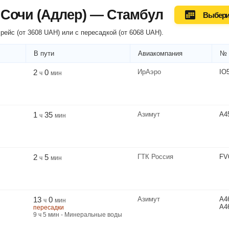
 Сочи (Адлер) — Стамбул
Выбери
рейс (
от
3608
UAH
) или
с пересадкой
(
от
6068
UAH
).
В пути
Авиакомпания
№ 
2
0
ИрАэро
IO
ч
мин
1
35
Азимут
A4
ч
мин
2
5
ГТК Россия
FV
ч
мин
13
0
Азимут
A4
ч
мин
A4
пересадки
9
ч
5
мин
- Минеральные воды