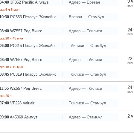
9 ч
04:40
3F352
Pacific Airways
Адлер — Ереван
вкл.
ка 6 ч 5 мин
10:30
PC553
Пегасус Эйрлайнс
Ереван — Стамбул
24 
08:40
WZ557
Ред Вингс
Адлер — Тбилиси
вкл.
ка 20 ч 45 мин
06:00
PC315
Пегасус Эйрлайнс
Тбилиси — Стамбул
22 
08:40
WZ557
Ред Вингс
Адлер — Тбилиси
вкл.
ка 18 ч 15 мин
08:45
PC319
Пегасус Эйрлайнс
Тбилиси — Стамбул
24 
13:55
WZ557
Ред Вингс
Адлер — Тбилиси
вкл.
ка 20 ч
07:40
VF228
Valuair
Тбилиси — Стамбул
2 ч
09:00
A45069
Азимут
Адлер — Стамбул