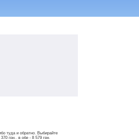
бо туда и обратно. Выбирайте
 370
грн
., в обе -
8 579
грн
.