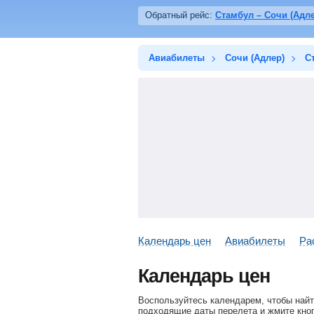
Обратный рейс:
Стамбул – Сочи (Адле
Авиабилеты
Сочи (Адлер)
С
Календарь цен
Авиабилеты
Ра
Календарь цен
Воспользуйтесь календарем, чтобы найт
подходящие даты перелета и жмите кноп