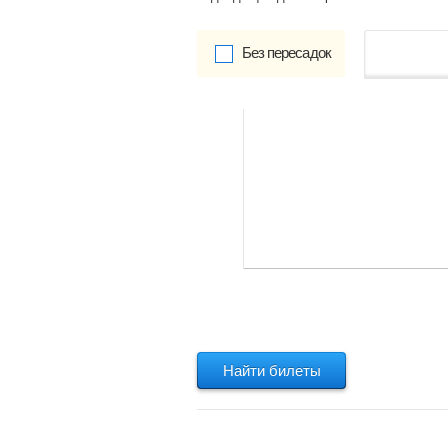
Без пересадок
от
Обратно:
указать
Найти билеты
Найти билеты