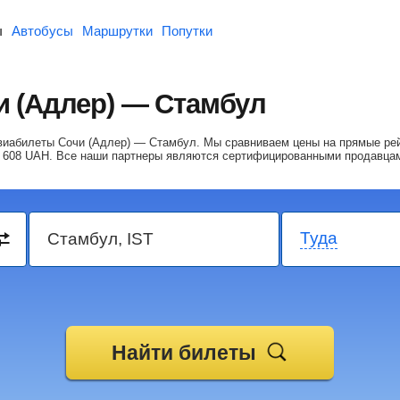
ы
Автобусы
Маршрутки
Попутки
 (Адлер) — Стамбул
авиабилеты Сочи (Адлер) — Стамбул.
Мы сравниваем цены на прямые рей
 608
UAH
. Все наши партнеры являются сертифицированными продавца
Туда
Найти билеты