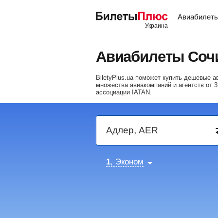
Авиабилет
Авиабилеты Сочи
BiletyPlus.ua поможет купить дешевые 
множества авиакомпаний и агентств от
3
ассоциации IATAN.
1
, Эконом