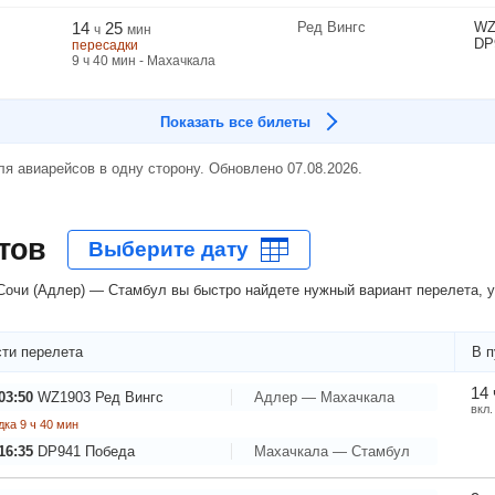
14
25
Ред Вингс
WZ
ч
мин
DP
пересадки
9
ч
40
мин
- Махачкала
Показать все билеты
я авиарейсов в одну сторону. Обновлено 07.08.2026.
тов
очи (Адлер) — Стамбул вы быстро найдете нужный вариант перелета, у
ти перелета
В п
14 
03:50
WZ1903
Ред Вингс
Адлер — Махачкала
вкл.
ка 9 ч 40 мин
16:35
DP941
Победа
Махачкала — Стамбул