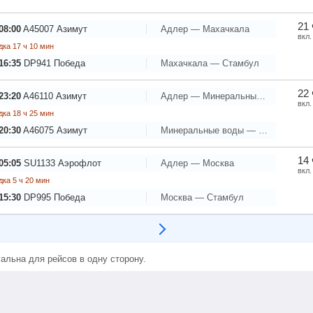
21 
08:00
A45007
Азимут
Адлер — Махачкала
вкл.
ка 17 ч 10 мин
16:35
DP941
Победа
Махачкала — Стамбул
22 
23:20
A46110
Азимут
Адлер — Минеральные воды
вкл.
ка 18 ч 25 мин
20:30
A46075
Азимут
Минеральные воды — Стамбул
14 
05:05
SU1133
Аэрофлот
Адлер — Москва
вкл.
ка 5 ч 20 мин
15:30
DP995
Победа
Москва — Стамбул
альна для рейсов в одну сторону.