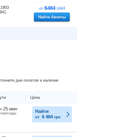
1903
6484
от
UAH
941
Найти билеты
точните дни полетов и наличие
ути
Цена
ч 25 мин
Найти
 пересадку
6 484
от
грн