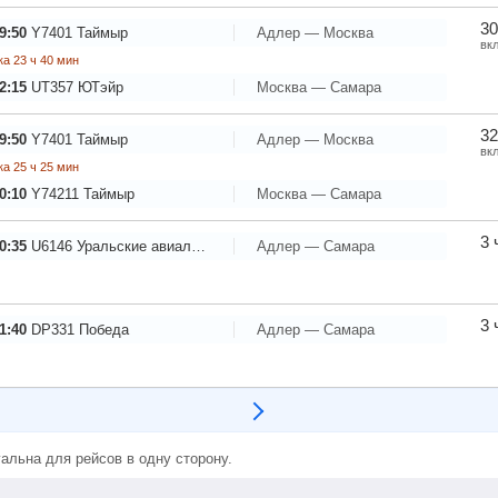
30
9:50
Y7401
Таймыр
Адлер — Москва
вк
а 23 ч 40 мин
2:15
UT357
ЮТэйр
Москва — Самара
32
9:50
Y7401
Таймыр
Адлер — Москва
вк
а 25 ч 25 мин
0:10
Y74211
Таймыр
Москва — Самара
3 
0:35
U6146
Уральские авиалинии
Адлер — Самара
3 
1:40
DP331
Победа
Адлер — Самара
альна для рейсов в одну сторону.