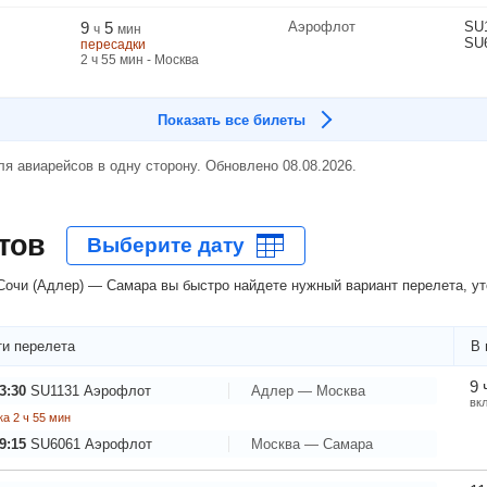
9
5
Аэрофлот
SU
ч
мин
SU
пересадки
2
ч
55
мин
- Москва
Показать все билеты
я авиарейсов в одну сторону. Обновлено 08.08.2026.
тов
очи (Адлер) — Самара вы быстро найдете нужный вариант перелета, ут
и перелета
В 
9 
3:30
SU1131
Аэрофлот
Адлер — Москва
вк
а 2 ч 55 мин
9:15
SU6061
Аэрофлот
Москва — Самара