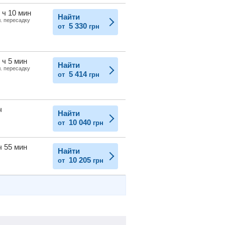
 ч 10 мин
Найти
л. пересадку
5 330
от
грн
 ч 5 мин
Найти
л. пересадку
5 414
от
грн
ч
Найти
10 040
от
грн
ч 55 мин
Найти
10 205
от
грн