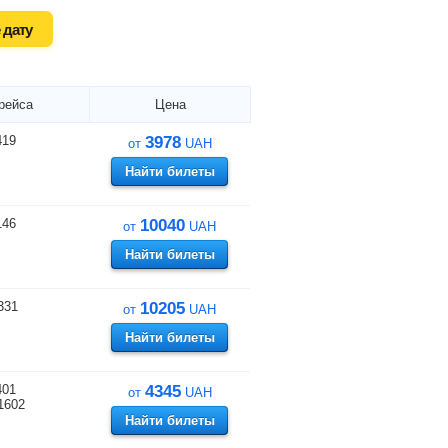
 дату
рейса
Цена
419
3978
от
UAH
Найти билеты
146
10040
от
UAH
Найти билеты
331
10205
от
UAH
Найти билеты
401
4345
от
UAH
1602
Найти билеты