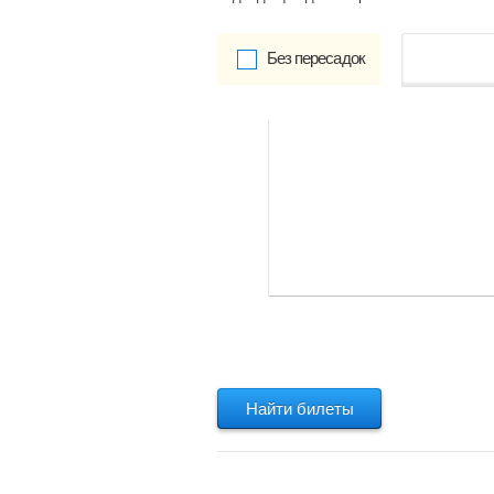
Без пересадок
от
Обратно:
указать
Найти билеты
Найти билеты