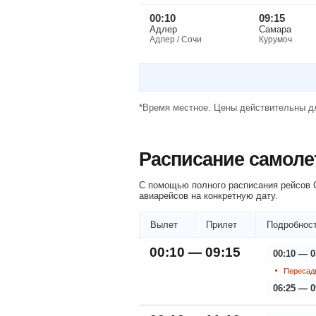
00:10
09:15
Адлер
Самара
Адлер / Сочи
Курумоч
*Время местное. Цены действительны дл
Расписание самоле
С помощью полного расписания рейсов С
авиарейсов на конкретную дату.
Вылет
Прилет
Подробност
00:10 — 09:15
00:10 — 0
Пересадк
06:25 — 0