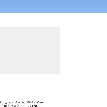
о туда и обратно. Выбирайте
58
грн
., в обе -
10 777
грн
.