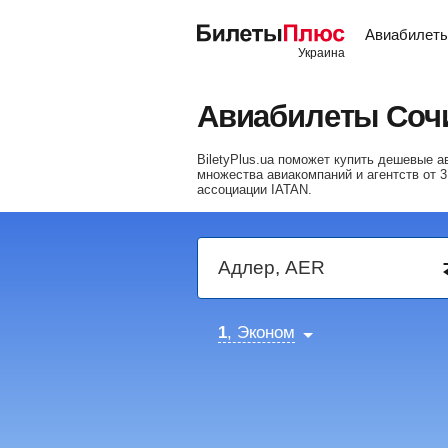
Авиабилет
Авиабилеты Сочи
BiletyPlus.ua поможет купить дешевые 
множества авиакомпаний и агентств от
3
ассоциации IATAN.
1
, Эконом