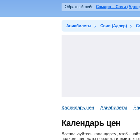
Обратный рейс:
Самара – Сочи (Адлер
Авиабилеты
Сочи (Адлер)
С
Календарь цен
Авиабилеты
Ра
Календарь цен
Воспользуйтесь календарем, чтобы найт
подходящие даты перелета и жмите кноп