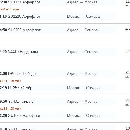
11
3:30
SU1131
Аэрофлот
Адлер — Москва
вк
а 4 ч 55 мин
1:10
SU1210
Аэрофлот
Москва — Самара
4 
4:50
SU6203
Аэрофлот
Адлер — Самара
4 
5:20
N4419
Норд винд
Адлер — Самара
31
2:00
DP6950
Победа
Адлер — Москва
вк
а 24 ч 45 мин
2:15
UT357
ЮТэйр
Москва — Самара
21
9:50
Y7401
Таймыр
Адлер — Москва
вк
а 14 ч 20 мин
2:20
SU1602
Аэрофлот
Москва — Самара
19
0:10
Y7401
Таймыр
Адлер — Москва