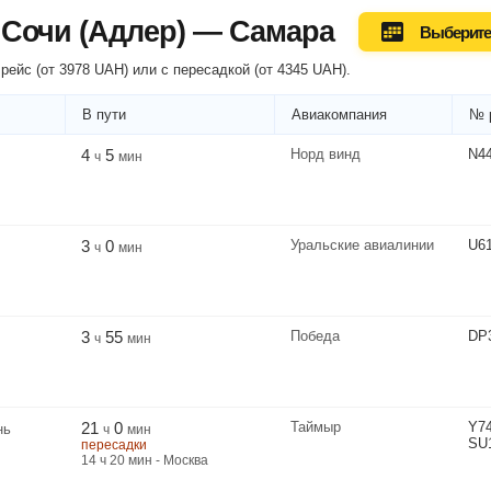
 Сочи (Адлер) — Самара
Выберите
рейс (
от
3978
UAH
) или
с пересадкой
(
от
4345
UAH
).
В пути
Авиакомпания
№ 
4
5
Норд винд
N4
ч
мин
3
0
Уральские авиалинии
U6
ч
мин
3
55
Победа
DP
ч
мин
21
0
Таймыр
Y7
нь
ч
мин
SU
пересадки
14
ч
20
мин
- Москва