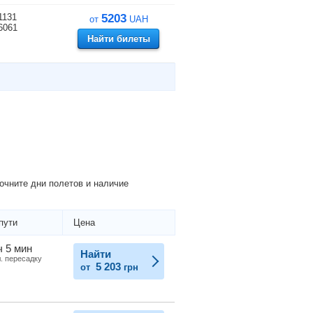
1131
5203
от
UAH
6061
Найти билеты
очните дни полетов и наличие
пути
Цена
ч 5 мин
Найти
л. пересадку
5 203
от
грн