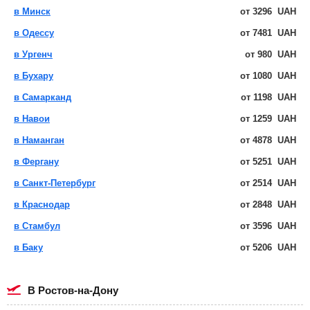
в Минск
от
3296
UAH
в Одессу
от
7481
UAH
в Ургенч
от
980
UAH
в Бухару
от
1080
UAH
в Самарканд
от
1198
UAH
в Навои
от
1259
UAH
в Наманган
от
4878
UAH
в Фергану
от
5251
UAH
в Санкт-Петербург
от
2514
UAH
в Краснодар
от
2848
UAH
в Стамбул
от
3596
UAH
в Баку
от
5206
UAH
в Ростов-на-Дону