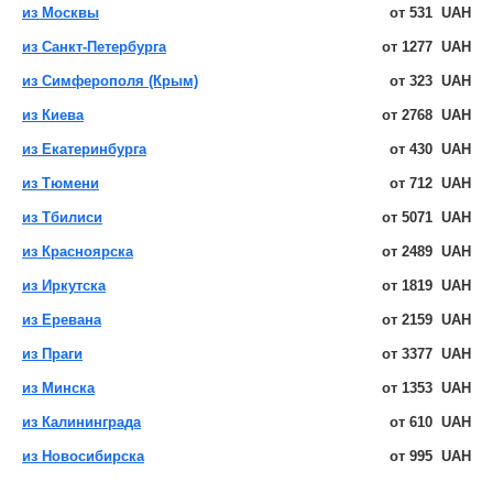
из Москвы
от
531
UAH
из Санкт-Петербурга
от
1277
UAH
из Симферополя (Крым)
от
323
UAH
из Киева
от
2768
UAH
из Екатеринбурга
от
430
UAH
из Тюмени
от
712
UAH
из Тбилиси
от
5071
UAH
из Красноярска
от
2489
UAH
из Иркутска
от
1819
UAH
из Еревана
от
2159
UAH
из Праги
от
3377
UAH
из Минска
от
1353
UAH
из Калининграда
от
610
UAH
из Новосибирска
от
995
UAH