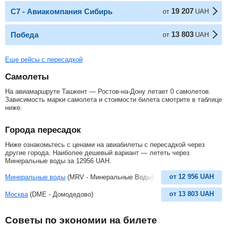
19 207
С7 - Авиакомпания Сибирь
от
UAH
13 803
Победа
от
UAH
Еще рейсы с пересадкой
Самолеты
На авиамаршруте Ташкент — Ростов-на-Дону летает 0 самолетов.
Зависимость марки самолета и стоимости билета смотрите в таблице
ниже.
Города пересадок
Ниже ознакомьтесь с ценами на авиабилеты с пересадкой через
другие города. Наиболее дешевый вариант — лететь через
Минеральные воды за
12956
UAH
.
от
12 956
UAH
Минеральные воды
(MRV - Минеральные Воды)
от
13 803
UAH
Москва
(DME - Домодедово)
Советы по экономии на билете