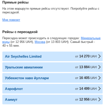
Прямые рейсы
На этом маршруте прямые рейсы отсутствуют. Попробуйте рейсы с
пересадкой.
Мне повезет
Рейсы с пересадкой
Пересадка может происходить в следующих городах:
Минеральные
воды
(от
12 956
UAH
),
Москва
(от
13 803
UAH
). Самый быстрый -
40 ч 55 мин.
14 270
Air Seychelles Limited
от
UAH
13 884
Уральские авиалинии
от
UAH
16 405
Узбекистон хаво йуллари
от
UAH
14 499
Аэрофлот
от
UAH
12 956
Азимут
от
UAH