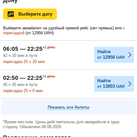
Дону
Ноябрь
Декабрь
Январь
Выберите дату
Выберите авиабилет на удобный прямой рейс (нет прямых) или
с
пересадкой
(
от
12956
UAH
).
Февраль
Март
Апрель
+1
день
06:05 — 22:25
Найти
42
ч
20
мин
в пути
12956
от
UAH
Май
Июнь
Июль
пересадка 25
ч
20
мин
+1
день
02:50 — 22:25
Найти
45
ч
35
мин
в пути
13803
от
UAH
пересадка 25
ч
0
мин
Показать все билеты
*Время местное. Цены действительны для авиарейсов в одну
сторону. Обновлено 09.08.2026.