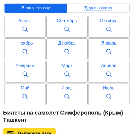
В одну сторону
Туда и обратно
Август
Сентябрь
Октябрь
Ноябрь
Декабрь
Январь
Февраль
Март
Апрель
Май
Июнь
Июль
Август
Сентябрь
Октябрь
Билеты на самолет Симферополь (Крым) —
Ташкент
Ноябрь
Декабрь
Январь
Выберите дату