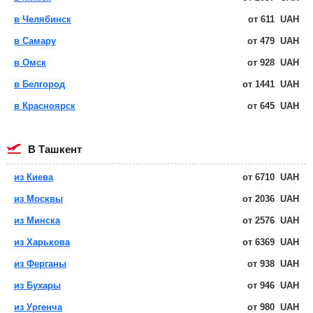
в Челябинск
от
611
UAH
в Самару
от
479
UAH
в Омск
от
928
UAH
в Белгород
от
1441
UAH
в Красноярск
от
645
UAH
в Ташкент
из Киева
от
6710
UAH
из Москвы
от
2036
UAH
из Минска
от
2576
UAH
из Харькова
от
6369
UAH
из Ферганы
от
938
UAH
из Бухары
от
946
UAH
из Ургенча
от
980
UAH