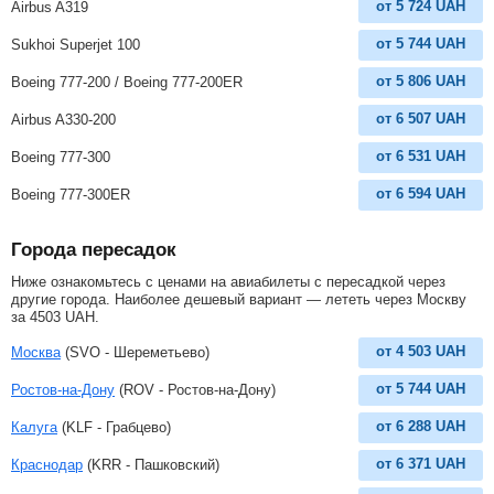
от
5 724
UAH
Airbus A319
от
5 744
UAH
Sukhoi Superjet 100
от
5 806
UAH
Boeing 777-200 / Boeing 777-200ER
от
6 507
UAH
Airbus A330-200
от
6 531
UAH
Boeing 777-300
от
6 594
UAH
Boeing 777-300ER
Города пересадок
Ниже ознакомьтесь с ценами на авиабилеты с пересадкой через
другие города. Наиболее дешевый вариант — лететь через Москву
за
4503
UAH
.
от
4 503
UAH
Москва
(SVO - Шереметьево)
от
5 744
UAH
Ростов-на-Дону
(ROV - Ростов-на-Дону)
от
6 288
UAH
Калуга
(KLF - Грабцево)
от
6 371
UAH
Краснодар
(KRR - Пашковский)