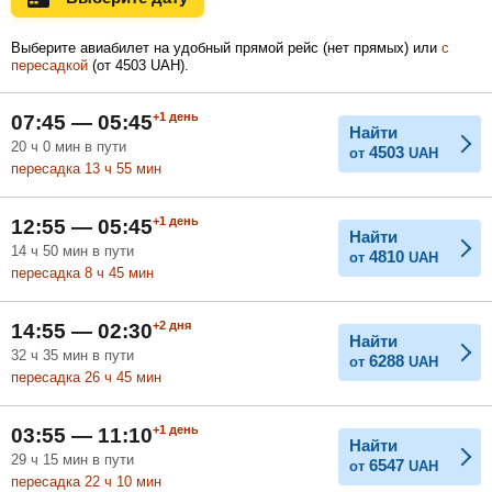
Выберите авиабилет на удобный прямой рейс (нет прямых) или
с
пересадкой
(
от
4503
UAH
).
Февраль
Март
Апрель
+1
день
07:45 — 05:45
Найти
20
ч
0
мин
в пути
4503
от
UAH
Май
Июнь
Июль
пересадка 13
ч
55
мин
+1
день
12:55 — 05:45
Найти
14
ч
50
мин
в пути
4810
от
UAH
пересадка 8
ч
45
мин
+2
дня
14:55 — 02:30
Найти
32
ч
35
мин
в пути
6288
от
UAH
пересадка 26
ч
45
мин
+1
день
03:55 — 11:10
Найти
29
ч
15
мин
в пути
6547
от
UAH
пересадка 22
ч
10
мин