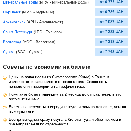
от
6 373
UAH
Минеральные воды
(MRV - Минеральные Воды)
от
6 785
UAH
Мурманск
(MMK - Мурмаши)
от
7 083
UAH
Архангельск
(ARH - Архангельск)
от
7 223
UAH
Санкт-Петербург
(LED - Пулково)
от
7 318
UAH
Волгоград
(VOG - Волгоград)
от
7 742
UAH
Сургут
(SGC - Сургут)
Советы по экономии на билете
Цены на авиабилеты из Симферополя (Крым) в Ташкент
изменяются в зависимости от сезона года. Сезонность
направления проверяйте на графике ниже.
Покупайте билеты минимум за 2 месяца до отправления, в это
время цены ниже.
Билеты на перелеты в середине недели обычно дешевле, чем на
выходные дни.
Всегда выгодней сразу покупать билеты туда и обратно, чем в
оба направления по отдельности.