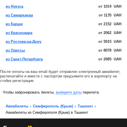
из Нукуса
от
1014
UAH
из Самарканда
от
1135
UAH
из Карши
от
2152
UAH
из Краснодара
от
2062
UAH
из Ростова-на-Дону
от
5015
UAH
из Одессы
от
8078
UAH
из Санкт-Петербурга
от
2085
UAH
После оплаты на ваш email будет отправлен электронный авиабилет,
распечатайте и вместе с паспортом предъявите его в аэропорту на
стойке регистрации.
Чтобы забронировать билеты,
выберите даты
перелета.
Авиабилеты
Симферополь (Крым)
Ташкент
Авиабилеты из Симферополя (Крым) в Ташкент