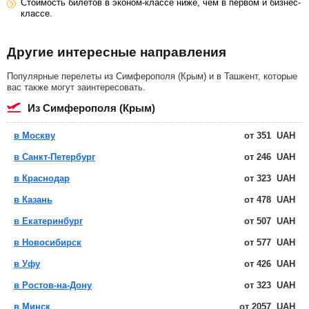
Стоимость билетов в эконом-классе ниже, чем в первом и бизнес-
классе.
Другие интересные направления
Популярные перелеты из Симферополя (Крым) и в Ташкент, которые
вас также могут заинтересовать.
из Симферополя (Крым)
в Москву
от
351
UAH
в Санкт-Петербург
от
246
UAH
в Краснодар
от
323
UAH
в Казань
от
478
UAH
в Екатеринбург
от
507
UAH
в Новосибирск
от
577
UAH
в Уфу
от
426
UAH
в Ростов-на-Дону
от
323
UAH
в Минск
от
2057
UAH