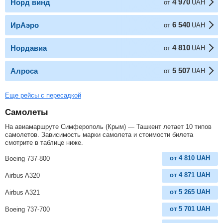
4 970
Норд винд
от
UAH
6 540
ИрАэро
от
UAH
4 810
Нордавиа
от
UAH
5 507
Алроса
от
UAH
Еще рейсы с пересадкой
Самолеты
На авиамаршруте Симферополь (Крым) — Ташкент летает 10 типов
самолетов. Зависимость марки самолета и стоимости билета
смотрите в таблице ниже.
от
4 810
UAH
Boeing 737-800
от
4 871
UAH
Airbus A320
от
5 265
UAH
Airbus A321
от
5 701
UAH
Boeing 737-700