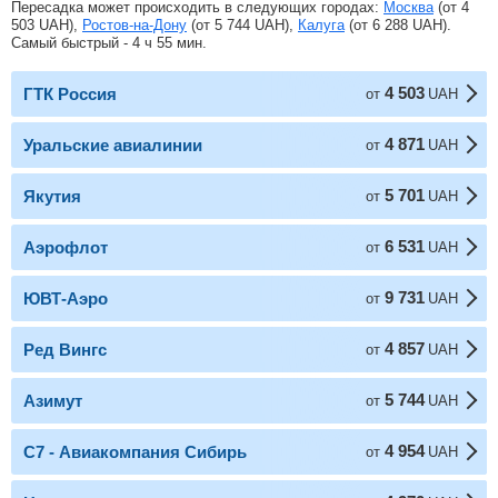
Пересадка может происходить в следующих городах:
Москва
(от
4
503
UAH
),
Ростов-на-Дону
(от
5 744
UAH
),
Калуга
(от
6 288
UAH
).
Самый быстрый - 4 ч 55 мин.
4 503
ГТК Россия
от
UAH
4 871
Уральские авиалинии
от
UAH
5 701
Якутия
от
UAH
6 531
Аэрофлот
от
UAH
9 731
ЮВТ-Аэро
от
UAH
4 857
Ред Вингс
от
UAH
5 744
Азимут
от
UAH
4 954
С7 - Авиакомпания Сибирь
от
UAH