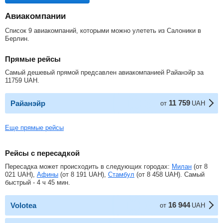
Авиакомпании
Список 9 авиакомпаний, которыми можно улететь из Салоники в
Берлин.
Прямые рейсы
Самый дешевый прямой предсавлен авиакомпанией Райанэйр за
11759
UAH
.
11 759
Райанэйр
от
UAH
Еще прямые рейсы
Рейсы с пересадкой
Пересадка может происходить в следующих городах:
Милан
(от
8
021
UAH
),
Афины
(от
8 191
UAH
),
Стамбул
(от
8 458
UAH
). Самый
быстрый - 4 ч 45 мин.
16 944
Volotea
от
UAH