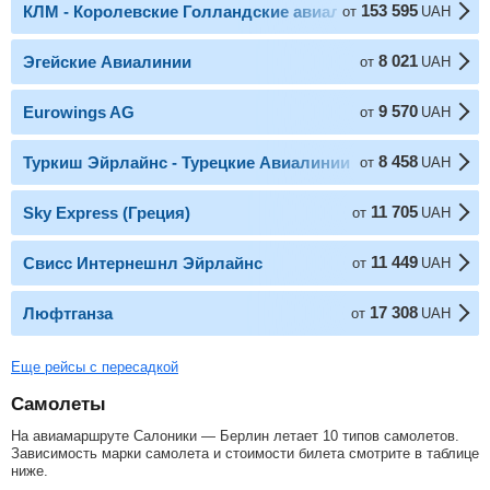
153 595
КЛМ - Королевские Голландские авиалинии
от
UAH
8 021
Эгейские Авиалинии
от
UAH
9 570
Eurowings AG
от
UAH
8 458
Туркиш Эйрлайнс - Турецкие Авиалинии
от
UAH
11 705
Sky Express (Греция)
от
UAH
11 449
Свисс Интернешнл Эйрлайнс
от
UAH
17 308
Люфтганза
от
UAH
Еще рейсы с пересадкой
Самолеты
На авиамаршруте Салоники — Берлин летает 10 типов самолетов.
Зависимость марки самолета и стоимости билета смотрите в таблице
ниже.