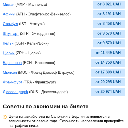
от
8 021
UAH
Милан
(MXP - Малпенса)
от
8 191
UAH
Афины
(ATH - Элефтериос-Венизелос)
от
8 458
UAH
Стамбул
(IST - Ататурк)
от
9 570
UAH
Штутгарт
(STR - Эхтердинген)
от
9 570
UAH
Кельн
(CGN - Кёльн/Бонн)
от
11 449
UAH
Цюрих
(ZRH - Цюрих)
от
14 750
UAH
Барселона
(BCN - Барселона)
от
17 308
UAH
Мюнхен
(MUC - Франц Джозеф Штраусс)
от
20 295
UAH
Франкфурт
(FRA - Франкфурт)
от
20 974
UAH
Дюссельдорф
(DUS - Дюссельдорф)
Советы по экономии на билете
Цены на авиабилеты из Салоники в Берлин изменяются в
зависимости от сезона года. Сезонность направления проверяйте
на графике ниже.