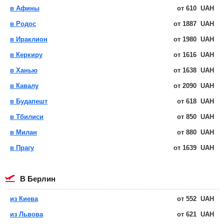
в Афины
от
610
UAH
в Родос
от
1887
UAH
в Ираклион
от
1980
UAH
в Керкиру
от
1616
UAH
в Ханью
от
1638
UAH
в Кавалу
от
2090
UAH
в Будапешт
от
618
UAH
в Тбилиси
от
850
UAH
в Милан
от
880
UAH
в Прагу
от
1639
UAH
в Берлин
из Киева
от
552
UAH
из Львова
от
621
UAH