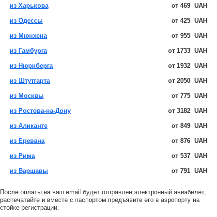
из Харькова
от
469
UAH
из Одессы
от
425
UAH
из Мюнхена
от
955
UAH
из Гамбурга
от
1733
UAH
из Нюрнберга
от
1932
UAH
из Штутгарта
от
2050
UAH
из Москвы
от
775
UAH
из Ростова-на-Дону
от
3182
UAH
из Аликанте
от
849
UAH
из Еревана
от
876
UAH
из Рима
от
537
UAH
из Варшавы
от
791
UAH
После оплаты на ваш email будет отправлен электронный авиабилет,
распечатайте и вместе с паспортом предъявите его в аэропорту на
стойке регистрации.