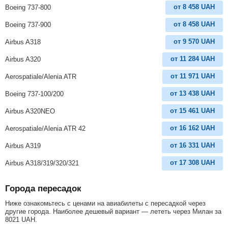
от
8 458
UAH
Boeing 737-800
от
8 458
UAH
Boeing 737-900
от
9 570
UAH
Airbus A318
от
11 284
UAH
Airbus A320
от
11 971
UAH
Aerospatiale/Alenia ATR
от
13 438
UAH
Boeing 737-100/200
от
15 461
UAH
Airbus A320NEO
от
16 162
UAH
Aerospatiale/Alenia ATR 42
от
16 331
UAH
Airbus A319
от
17 308
UAH
Airbus A318/319/320/321
Города пересадок
Ниже ознакомьтесь с ценами на авиабилеты с пересадкой через
другие города. Наиболее дешевый вариант — лететь через Милан за
8021
UAH
.