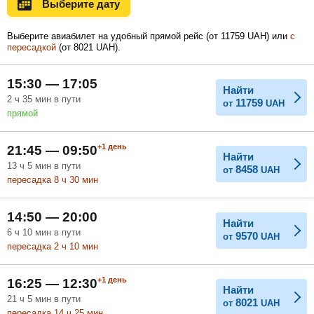
Выберите дату
Ноябрь
Декабрь
Январь
Выберите авиабилет на удобный прямой рейс (
от
11759
UAH
) или
с
пересадкой
(
от
8021
UAH
).
Февраль
Март
Апрель
15:30 — 17:05
Найти
2
ч
35
мин
в пути
11759
от
UAH
прямой
Май
Июнь
Июль
+1
день
21:45 — 09:50
Найти
13
ч
5
мин
в пути
8458
от
UAH
пересадка 8
ч
30
мин
14:50 — 20:00
Найти
6
ч
10
мин
в пути
9570
от
UAH
пересадка 2
ч
10
мин
+1
день
16:25 — 12:30
Найти
21
ч
5
мин
в пути
8021
от
UAH
пересадка 14
ч
25
мин