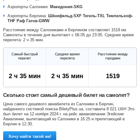
Аэропорты Салоники:
Македония-SKG
Аэропорты Берлина:
Шёнефельд-SXF
Тегель-TXL
Темпельхоф-
THF
Раф Гатов-GWW
Расстояние между Салониками и Берлином составляет 1519 км.
Самолеты в течение дня вылетают с 06:05 до 23:05. Среднее время
перелета: 2 ч 35 мин.
Самый быстрый
Среднее время
Расстояние между
перелет
перелета
городами
2 ч 35 мин
2 ч 35 мин
1519
Сколько стоит самый дешевый билет на самолет?
Цена самого дешевого авиабилета из Салоники в Берлин,
найденного системой поиска BiletyPlus.ua, составила
8 021
UAH
Это
был билет на 12 ноября 2024 г. на рейс авиакомпании Эгейские
Авиалинии, вылетающий из Салоники в 16:25 и прилетающий в
Берлин в 12:30.
Хочу найти такой же!