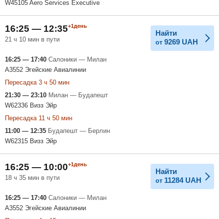
W45105 Aero Services Executive
+1день
16:25 — 12:35
Найти
21 ч 10 мин в пути
9269
UAH
от
16:25 — 17:40
Салоники — Милан
A3552 Эгейские Авиалинии
Пересадка 3 ч 50 мин
21:30 — 23:10
Милан — Будапешт
W62336 Визз Эйр
Пересадка 11 ч 50 мин
11:00 — 12:35
Будапешт — Берлин
W62315 Визз Эйр
+1день
16:25 — 10:00
Найти
18 ч 35 мин в пути
11284
UAH
от
16:25 — 17:40
Салоники — Милан
A3552 Эгейские Авиалинии