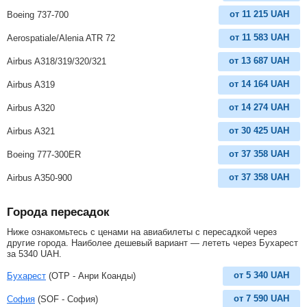
от
11 215
UAH
Boeing 737-700
от
11 583
UAH
Aerospatiale/Alenia ATR 72
от
13 687
UAH
Airbus A318/319/320/321
от
14 164
UAH
Airbus A319
от
14 274
UAH
Airbus A320
от
30 425
UAH
Airbus A321
от
37 358
UAH
Boeing 777-300ER
от
37 358
UAH
Airbus A350-900
Города пересадок
Ниже ознакомьтесь с ценами на авиабилеты с пересадкой через
другие города. Наиболее дешевый вариант — лететь через Бухарест
за
5340
UAH
.
от
5 340
UAH
Бухарест
(OTP - Анри Коанды)
от
7 590
UAH
София
(SOF - София)