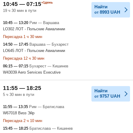
+1день
10:45 — 07:15
Найти
19 ч 30 мин в пути
8993
UAH
от
10:45 — 13:20
Рим — Варшава
LO302 ЛОТ - Польские Авиалинии
Пересадка 1 ч 30 мин
14:50 — 17:45
Варшава — Бухарест
LO645 ЛОТ - Польские Авиалинии
Пересадка 12 ч 30 мин
06:15 — 07:15
Бухарест — Кишинев
W43039 Aero Services Executive
11:55 — 18:25
Найти
5 ч 30 мин в пути
9757
UAH
от
11:55 — 13:35
Рим — Братислава
W67018 Визз Эйр
Пересадка 2 ч 10 мин
15:45 — 18:25
Братислава — Кишинев