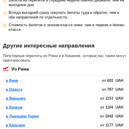
Билеты на перелеты в середине недели обычно дешевле, чем на
выходные дни.
Всегда выгодней сразу покупать билеты туда и обратно, чем в
оба направления по отдельности.
Стоимость билетов в эконом-классе ниже, чем в первом и бизнес-
классе.
Другие интересные направления
Популярные перелеты из Рима и в Кишинев, которые вас также могут
заинтересовать.
из Рима
в Киев
от
602
UAH
в Одессу
от
787
UAH
в Варшаву
от
1153
UAH
в Краков
от
1104
UAH
в Ламецию-Терме
от
1842
UAH
в Кальяри
от
1177
UAH