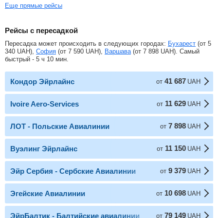
Еще прямые рейсы
Рейсы с пересадкой
Пересадка может происходить в следующих городах:
Бухарест
(от
5
340
UAH
),
София
(от
7 590
UAH
),
Варшава
(от
7 898
UAH
). Самый
быстрый - 5 ч 10 мин.
41 687
Кондор Эйрлайнс
от
UAH
11 629
Ivoire Aero-Services
от
UAH
7 898
ЛОТ - Польские Авиалинии
от
UAH
11 150
Вуэлинг Эйрлайнс
от
UAH
9 379
Эйр Сербия - Сербские Авиалинии
от
UAH
10 698
Эгейские Авиалинии
от
UAH
79 149
ЭйрБалтик - Балтийские авиалинии
от
UAH