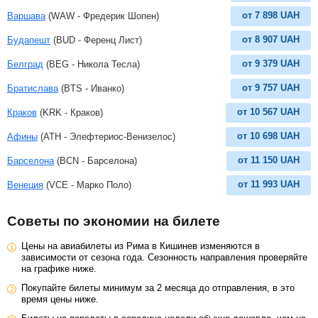
от
7 898
UAH
Варшава
(WAW - Фредерик Шопен)
от
8 907
UAH
Будапешт
(BUD - Ференц Лист)
от
9 379
UAH
Белград
(BEG - Никола Тесла)
от
9 757
UAH
Братислава
(BTS - Иванко)
от
10 567
UAH
Краков
(KRK - Краков)
от
10 698
UAH
Афины
(ATH - Элефтериос-Венизелос)
от
11 150
UAH
Барселона
(BCN - Барселона)
от
11 993
UAH
Венеция
(VCE - Марко Поло)
Советы по экономии на билете
Цены на авиабилеты из Рима в Кишинев изменяются в
зависимости от сезона года. Сезонность направления проверяйте
на графике ниже.
Покупайте билеты минимум за 2 месяца до отправления, в это
время цены ниже.