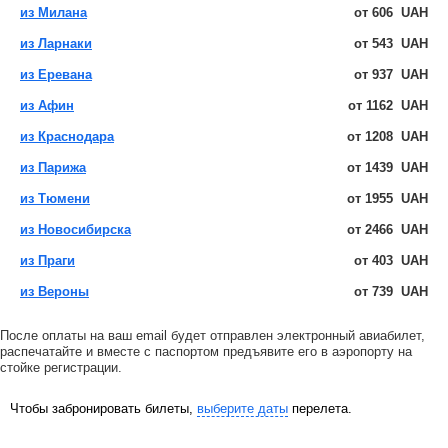
из Милана
от
606
UAH
из Ларнаки
от
543
UAH
из Еревана
от
937
UAH
из Афин
от
1162
UAH
из Краснодара
от
1208
UAH
из Парижа
от
1439
UAH
из Тюмени
от
1955
UAH
из Новосибирска
от
2466
UAH
из Праги
от
403
UAH
из Вероны
от
739
UAH
После оплаты на ваш email будет отправлен электронный авиабилет,
распечатайте и вместе с паспортом предъявите его в аэропорту на
стойке регистрации.
Чтобы забронировать билеты,
выберите даты
перелета.