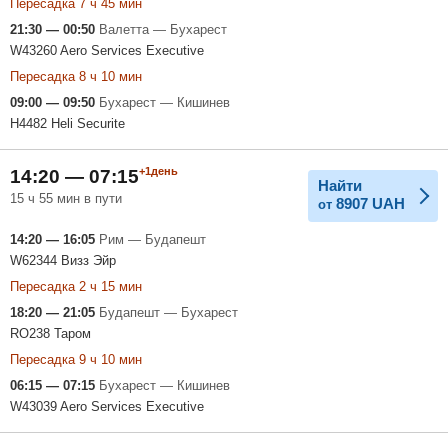
Пересадка 7 ч 45 мин
21:30 — 00:50
Валетта — Бухарест
W43260 Aero Services Executive
Пересадка 8 ч 10 мин
09:00 — 09:50
Бухарест — Кишинев
H4482 Heli Securite
+1день
14:20 — 07:15
Найти
15 ч 55 мин в пути
8907
UAH
от
14:20 — 16:05
Рим — Будапешт
W62344 Визз Эйр
Пересадка 2 ч 15 мин
18:20 — 21:05
Будапешт — Бухарест
RO238 Таром
Пересадка 9 ч 10 мин
06:15 — 07:15
Бухарест — Кишинев
W43039 Aero Services Executive