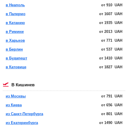
в Неаполь
от
910
UAH
в Палермо
от
1607
UAH
в Катанию
от
1935
UAH
в Римини
от
2013
UAH
в Харьков
от
771
UAH
в Берлин
от
537
UAH
в Будапешт
от
1410
UAH
в Катовице
от
1827
UAH
в Кишинев
из Москвы
от
791
UAH
из Киева
от
656
UAH
из Санкт-Петербурга
от
801
UAH
из Екатеринбурга
от
1490
UAH