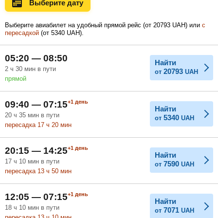
Выберите дату
Ноябрь
Декабрь
Январь
Выберите авиабилет на удобный прямой рейс (
от
20793
UAH
) или
с
пересадкой
(
от
5340
UAH
).
Февраль
Март
Апрель
05:20 — 08:50
Найти
2
ч
30
мин
в пути
20793
от
UAH
прямой
Май
Июнь
Июль
+1
день
09:40 — 07:15
Найти
20
ч
35
мин
в пути
5340
от
UAH
пересадка 17
ч
20
мин
+1
день
20:15 — 14:25
Найти
17
ч
10
мин
в пути
7590
от
UAH
пересадка 13
ч
50
мин
+1
день
12:05 — 07:15
Найти
18
ч
10
мин
в пути
7071
от
UAH
пересадка 13
ч
10
мин