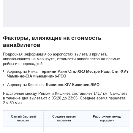
Факторы, влияющие на стоимость
авиабилетов
Подробная информация об аэропортах вылета и прилета,
авиакомпаниях на маршруте, стоимости авиабилетов на прямые
рейсы и с пересадкой.
Аэропорты Рима:
Термини Раил Стн.-XRJ
Местре Раил Стн.-XVY
Чампино-CIA
Фьюмичино-FCO
Аэропорты Кишинев:
Кишинев-KIV
Кишинев-RMO
Расстояние между Римом и Кишинев составляет 1417 км. Самолеты
в течение дня вылетают с 05:20 до 23:05. Среднее время перелета:
2 ч 30 мин.
Самый быстрый
Среднее время
Расстояние между
перелет
перелета
городами