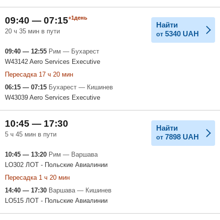
+1день
09:40 — 07:15
Найти
20 ч 35 мин в пути
5340
UAH
от
09:40 — 12:55
Рим — Бухарест
W43142 Aero Services Executive
Пересадка 17 ч 20 мин
06:15 — 07:15
Бухарест — Кишинев
W43039 Aero Services Executive
10:45 — 17:30
Найти
5 ч 45 мин в пути
7898
UAH
от
10:45 — 13:20
Рим — Варшава
LO302 ЛОТ - Польские Авиалинии
Пересадка 1 ч 20 мин
14:40 — 17:30
Варшава — Кишинев
LO515 ЛОТ - Польские Авиалинии