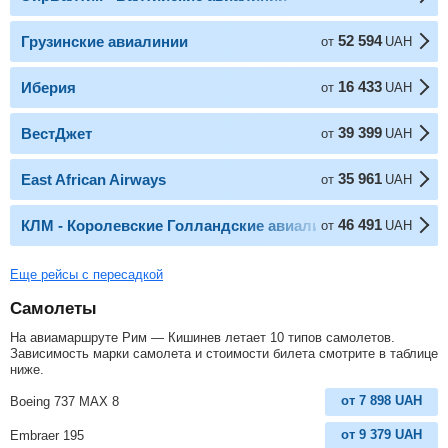
52 594
Грузинские авиалинии
от
UAH
16 433
Иберия
от
UAH
39 399
ВестДжет
от
UAH
35 961
East African Airways
от
UAH
46 491
КЛМ - Королевские Голландские авиалинии
от
UAH
Еще рейсы с пересадкой
Самолеты
На авиамаршруте Рим — Кишинев летает 10 типов самолетов.
Зависимость марки самолета и стоимости билета смотрите в таблице
ниже.
от
7 898
UAH
Boeing 737 MAX 8
от
9 379
UAH
Embraer 195