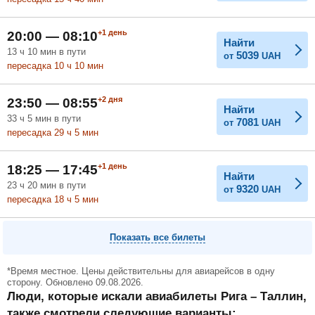
+1
день
20:00 — 08:10
Найти
13
ч
10
мин
в пути
5039
от
UAH
пересадка 10
ч
10
мин
+2
дня
23:50 — 08:55
Найти
33
ч
5
мин
в пути
7081
от
UAH
пересадка 29
ч
5
мин
+1
день
18:25 — 17:45
Найти
23
ч
20
мин
в пути
9320
от
UAH
пересадка 18
ч
5
мин
Показать все билеты
*Время местное. Цены действительны для авиарейсов в одну
сторону. Обновлено 09.08.2026.
Люди, которые искали авиабилеты Рига – Таллин,
также смотрели следующие варианты: