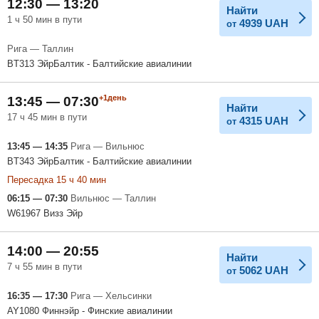
12:30 — 13:20
Найти
1 ч 50 мин в пути
4939
UAH
от
Рига — Таллин
BT313 ЭйрБалтик - Балтийские авиалинии
+1день
13:45 — 07:30
Найти
17 ч 45 мин в пути
4315
UAH
от
13:45 — 14:35
Рига — Вильнюс
BT343 ЭйрБалтик - Балтийские авиалинии
Пересадка 15 ч 40 мин
06:15 — 07:30
Вильнюс — Таллин
W61967 Визз Эйр
14:00 — 20:55
Найти
7 ч 55 мин в пути
5062
UAH
от
16:35 — 17:30
Рига — Хельсинки
AY1080 Финнэйр - Финские авиалинии