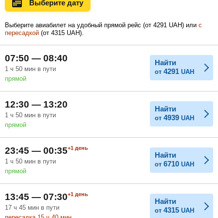
Выберите дату
Ноябрь
Декабрь
Январь
Выберите авиабилет на удобный прямой рейс (
от
4291
UAH
) или
с
пересадкой
(
от
4315
UAH
).
Февраль
Март
Апрель
07:50 — 08:40
Найти
1
ч
50
мин
в пути
4291
от
UAH
прямой
Май
Июнь
Июль
12:30 — 13:20
Найти
1
ч
50
мин
в пути
4939
от
UAH
прямой
+1
день
23:45 — 00:35
Найти
1
ч
50
мин
в пути
6710
от
UAH
прямой
+1
день
13:45 — 07:30
Найти
17
ч
45
мин
в пути
4315
от
UAH
пересадка 15
ч
40
мин