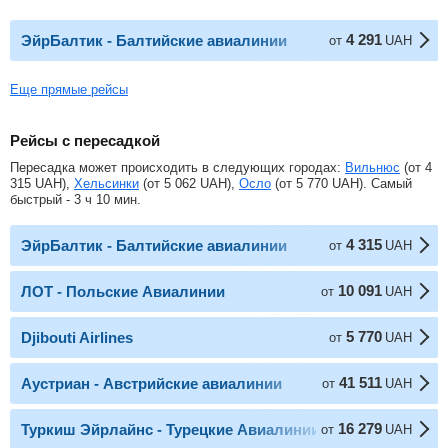
4 291
ЭйрБалтик - Балтийские авиалинии
от
UAH
Еще прямые рейсы
Рейсы с пересадкой
Пересадка может происходить в следующих городах:
Вильнюс
(от
4
315
UAH
),
Хельсинки
(от
5 062
UAH
),
Осло
(от
5 770
UAH
). Самый
быстрый - 3 ч 10 мин.
4 315
ЭйрБалтик - Балтийские авиалинии
от
UAH
10 091
ЛОТ - Польские Авиалинии
от
UAH
5 770
Djibouti Airlines
от
UAH
41 511
Аустриан - Австрийские авиалинии
от
UAH
16 279
Туркиш Эйрлайнс - Турецкие Авиалинии
от
UAH