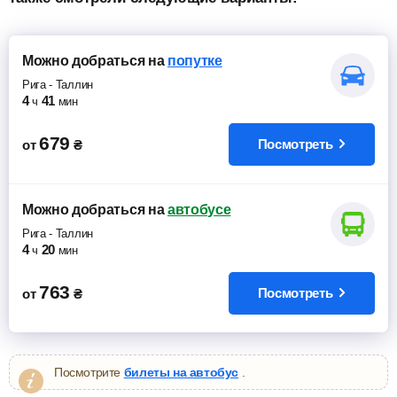
Можно добраться
на
попутке
Рига
-
Таллин
4
41
ч
мин
679
Посмотреть
от
₴
Можно добраться
на
автобусе
Рига
-
Таллин
4
20
ч
мин
763
Посмотреть
от
₴
Посмотрите
билеты на автобус
.