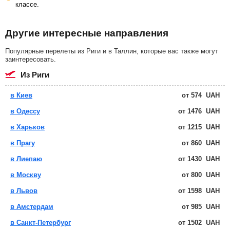
классе.
Другие интересные направления
Популярные перелеты из Риги и в Таллин, которые вас также могут
заинтересовать.
из Риги
в Киев
от
574
UAH
в Одессу
от
1476
UAH
в Харьков
от
1215
UAH
в Прагу
от
860
UAH
в Лиепаю
от
1430
UAH
в Москву
от
800
UAH
в Львов
от
1598
UAH
в Амстердам
от
985
UAH
в Санкт-Петербург
от
1502
UAH