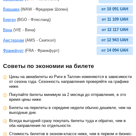
от
10 091
UAH
Варшава
(WAW - Фредерик Шопен)
от
11 109
UAH
Берген
(BGO - Флесланд)
от
12 117
UAH
Вена
(VIE - Вена)
от
12 943
UAH
Амстердам
(AMS - Скипхол)
от
14 094
UAH
Франкфурт
(FRA - Франкфурт)
Советы по экономии на билете
Цены на авиабилеты из Риги в Таллин изменяются в зависимости
от сезона года. Сезонность направления проверяйте на графике
ниже.
Покупайте билеты минимум за 2 месяца до отправления, в это
время цены ниже.
Билеты на перелеты в середине недели обычно дешевле, чем на
выходные дни.
Всегда выгодней сразу покупать билеты туда и обратно, чем в
оба направления по отдельности.
Стоимость билетов в эконом-классе ниже, чем в первом и бизнес-