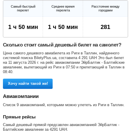
Самый быстрый
Среднее время
Расстояние между
перелет
перелета
городами
1 ч 50 мин
1 ч 50 мин
281
Сколько стоит самый дешевый билет на самолет?
Цена самого дешевого авиабилета из Риги в Таллин, найденного
системой поиска BiletyPlus.ua, составила
4 291
UAH
Это был билет
на 11 августа 2026 г. на рейс авиакомпании ЭйрБалтик - Балтийские
авиалинии, вылетающий из Риги в 07:50 и прилетающий в Таллин в
08:40.
Хочу найти такой же!
Авиакомпании
Список 9 авиакомпаний, которыми можно улететь из Риги в Таллин.
Прямые рейсы
Самый дешевый прямой предсавлен авиакомпанией ЭйрБалтик -
Балтийские авиалинии за
4291
UAH
.