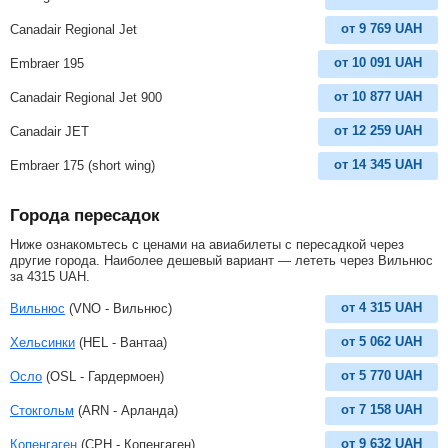
от
9 769
UAH
Canadair Regional Jet
от
10 091
UAH
Embraer 195
от
10 877
UAH
Canadair Regional Jet 900
от
12 259
UAH
Canadair JET
от
14 345
UAH
Embraer 175 (short wing)
Города пересадок
Ниже ознакомьтесь с ценами на авиабилеты с пересадкой через
другие города. Наиболее дешевый вариант — лететь через Вильнюс
за
4315
UAH
.
от
4 315
UAH
Вильнюс
(VNO - Вильнюс)
от
5 062
UAH
Хельсинки
(HEL - Вантаа)
от
5 770
UAH
Осло
(OSL - Гардермоен)
от
7 158
UAH
Стокгольм
(ARN - Арланда)
от
9 632
UAH
Копенгаген
(CPH - Копенгаген)