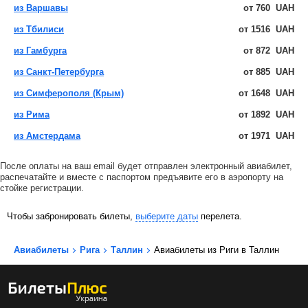
из Варшавы
от
760
UAH
из Тбилиси
от
1516
UAH
из Гамбурга
от
872
UAH
из Санкт-Петербурга
от
885
UAH
из Симферополя (Крым)
от
1648
UAH
из Рима
от
1892
UAH
из Амстердама
от
1971
UAH
После оплаты на ваш email будет отправлен электронный авиабилет,
распечатайте и вместе с паспортом предъявите его в аэропорту на
стойке регистрации.
Чтобы забронировать билеты,
выберите даты
перелета.
Авиабилеты
Рига
Таллин
Авиабилеты из Риги в Таллин