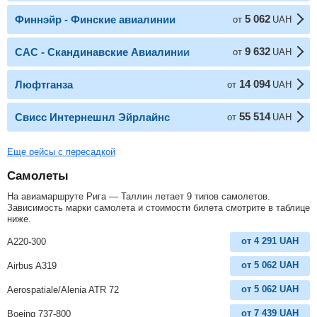
5 062
Финнэйр - Финские авиалинии
от
UAH
9 632
САС - Скандинавские Авиалинии
от
UAH
14 094
Люфтганза
от
UAH
55 514
Свисс Интернешнл Эйрлайнс
от
UAH
Еще рейсы с пересадкой
Самолеты
На авиамаршруте Рига — Таллин летает 9 типов самолетов.
Зависимость марки самолета и стоимости билета смотрите в таблице
ниже.
от
4 291
UAH
A220-300
от
5 062
UAH
Airbus A319
от
5 062
UAH
Aerospatiale/Alenia ATR 72
от
7 439
UAH
Boeing 737-800