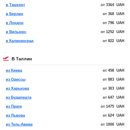
в Ташкент
от
3364
UAH
в Берлин
от
368
UAH
в Лондон
от
796
UAH
в Вильнюс
от
1252
UAH
в Калининград
от
822
UAH
в Таллин
из Киева
от
458
UAH
из Одессы
от
883
UAH
из Харькова
от
303
UAH
из Будапешта
от
647
UAH
из Праги
от
1475
UAH
из Львова
от
624
UAH
из Тель-Авива
от
1000
UAH