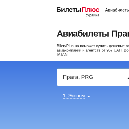
Авиабилет
Авиабилеты Пра
BiletyPlus.ua поможет купить дешевые 
авиакомпаний и агентств от
967
UAH
. В
IATAN.
1
, Эконом