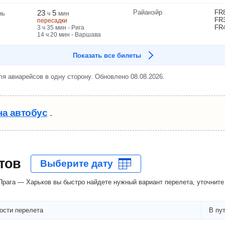
23
5
Райанэйр
FR
нь
ч
мин
FR
пересадки
FR
3
ч
35
мин
- Рига
14
ч
20
мин
- Варшава
Показать все билеты
я авиарейсов в одну сторону. Обновлено 08.08.2026.
на автобус
.
тов
рага — Харьков вы быстро найдете нужный вариант перелета, уточните 
ости перелета
В пу