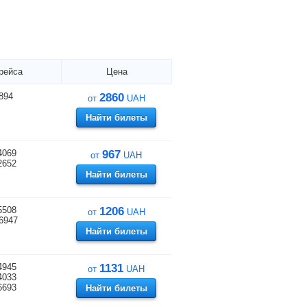
рейса
Цена
894
2860
от
UAH
Найти билеты
4069
967
от
UAH
2652
Найти билеты
5508
1206
от
UAH
6947
Найти билеты
4945
1131
от
UAH
4033
6693
Найти билеты