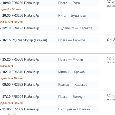
37 ч
— 10:40
FR8256
Райанэйр
Прага — Рига
вкл. п
адка 8 ч 55 мин
— 20:35
FR3296
Райанэйр
Рига — Будапешт
адка 22 ч 30 мин
— 22:10
FR4123
Райанэйр
Будапешт — Харьков
2 ч 
— 16:15
PQ894
SkyUp (Скайап)
Прага — Харьков
42 ч
— 15:25
FR5508
Райанэйр
Прага — Милан
вкл. п
адка 23 ч
— 16:10
FR6876
Райанэйр
Милан — Краков
адка 14 ч 40 мин
— 09:55
FR2652
Райанэйр
Краков — Харьков
52 ч
— 17:10
FR8204
Райанэйр
Прага — Биллунн
вкл. п
адка 26 ч 30 мин
— 21:05
FR2809
Райанэйр
Биллунн — Познань