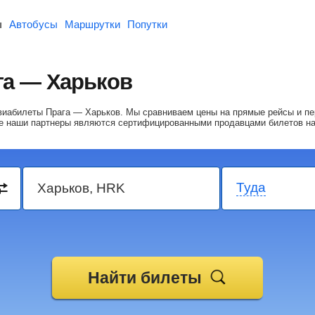
ы
Автобусы
Маршрутки
Попутки
га — Харьков
авиабилеты Прага — Харьков.
Мы сравниваем цены на прямые рейсы и пе
се наши партнеры являются сертифицированными продавцами билетов н
Туда
Найти билеты