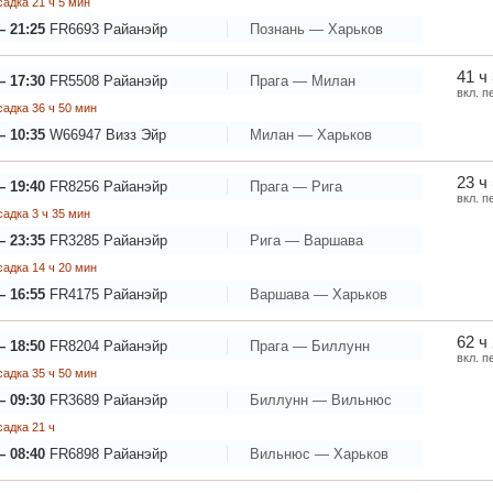
адка 21 ч 5 мин
— 21:25
FR6693
Райанэйр
Познань — Харьков
41 ч
— 17:30
FR5508
Райанэйр
Прага — Милан
вкл. п
адка 36 ч 50 мин
— 10:35
W66947
Визз Эйр
Милан — Харьков
23 ч
— 19:40
FR8256
Райанэйр
Прага — Рига
вкл. п
адка 3 ч 35 мин
— 23:35
FR3285
Райанэйр
Рига — Варшава
адка 14 ч 20 мин
— 16:55
FR4175
Райанэйр
Варшава — Харьков
62 ч
— 18:50
FR8204
Райанэйр
Прага — Биллунн
вкл. п
адка 35 ч 50 мин
— 09:30
FR3689
Райанэйр
Биллунн — Вильнюс
адка 21 ч
— 08:40
FR6898
Райанэйр
Вильнюс — Харьков