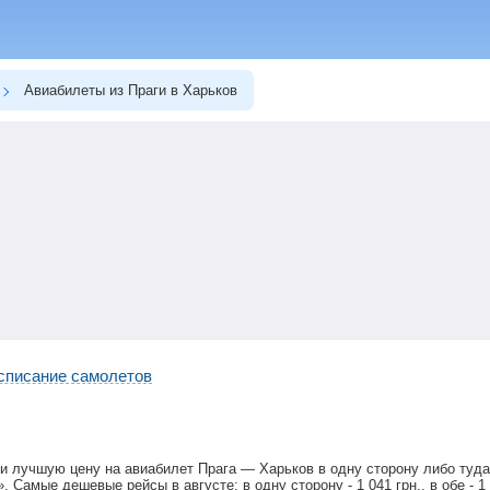
Авиабилеты из Праги в Харьков
списание самолетов
и лучшую цену на авиабилет Прага — Харьков в одну сторону либо туд
». Самые дешевые рейсы в августе: в одну сторону -
1 041
грн
., в обе -
1