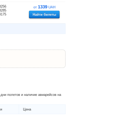
8256
1339
от
UAH
3285
4175
Найти билеты
дни полетов и наличие авиарейсов на
ти
Цена