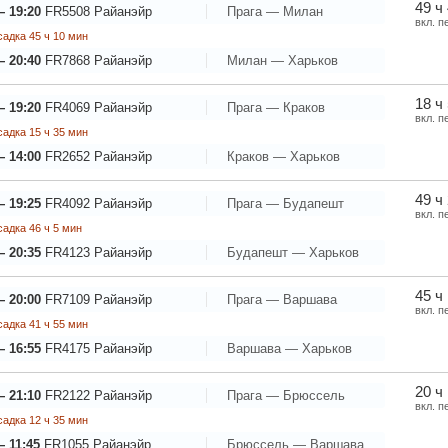
49 ч
— 19:20
FR5508
Райанэйр
Прага — Милан
вкл. п
адка 45 ч 10 мин
— 20:40
FR7868
Райанэйр
Милан — Харьков
18 ч
— 19:20
FR4069
Райанэйр
Прага — Краков
вкл. п
адка 15 ч 35 мин
— 14:00
FR2652
Райанэйр
Краков — Харьков
49 ч
— 19:25
FR4092
Райанэйр
Прага — Будапешт
вкл. п
адка 46 ч 5 мин
— 20:35
FR4123
Райанэйр
Будапешт — Харьков
45 ч
— 20:00
FR7109
Райанэйр
Прага — Варшава
вкл. п
адка 41 ч 55 мин
— 16:55
FR4175
Райанэйр
Варшава — Харьков
20 ч
— 21:10
FR2122
Райанэйр
Прага — Брюссель
вкл. п
адка 12 ч 35 мин
— 11:45
FR1055
Райанэйр
Брюссель — Варшава