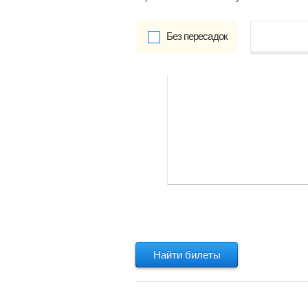
Без пересадок
от
Обратно:
указать
Найти билеты
Найти билеты