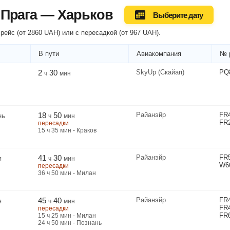
 Прага — Харьков
Выберите дату
рейс (
от
2860
UAH
) или
с пересадкой
(
от
967
UAH
).
В пути
Авиакомпания
№ 
2
30
SkyUp (Скайап)
PQ
ч
мин
18
50
Райанэйр
FR
нь
ч
мин
FR
пересадки
15
ч
35
мин
- Краков
41
30
Райанэйр
FR
я
ч
мин
W6
пересадки
36
ч
50
мин
- Милан
45
40
Райанэйр
FR
я
ч
мин
FR
пересадки
FR
15
ч
25
мин
- Милан
24
ч
50
мин
- Познань