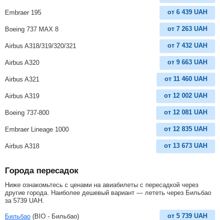
от
6 439
UAH
Embraer 195
от
7 263
UAH
Boeing 737 MAX 8
от
7 432
UAH
Airbus A318/319/320/321
от
9 663
UAH
Airbus A320
от
11 460
UAH
Airbus A321
от
12 002
UAH
Airbus A319
от
12 081
UAH
Boeing 737-800
от
12 835
UAH
Embraer Lineage 1000
от
13 673
UAH
Airbus A318
Города пересадок
Ниже ознакомьтесь с ценами на авиабилеты с пересадкой через
другие города. Наиболее дешевый вариант — лететь через Бильбао
за
5739
UAH
.
от
5 739
UAH
Бильбао
(BIO - Бильбао)