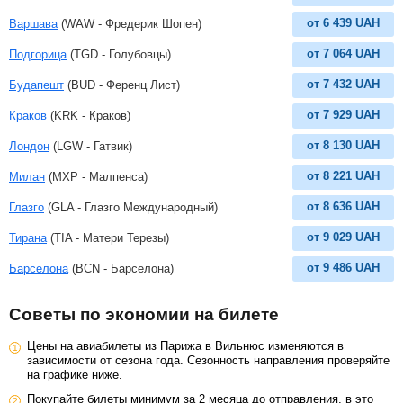
от
6 439
UAH
Варшава
(WAW - Фредерик Шопен)
от
7 064
UAH
Подгорица
(TGD - Голубовцы)
от
7 432
UAH
Будапешт
(BUD - Ференц Лист)
от
7 929
UAH
Краков
(KRK - Краков)
от
8 130
UAH
Лондон
(LGW - Гатвик)
от
8 221
UAH
Милан
(MXP - Малпенса)
от
8 636
UAH
Глазго
(GLA - Глазго Международный)
от
9 029
UAH
Тирана
(TIA - Матери Терезы)
от
9 486
UAH
Барселона
(BCN - Барселона)
Советы по экономии на билете
Цены на авиабилеты из Парижа в Вильнюс изменяются в
зависимости от сезона года. Сезонность направления проверяйте
на графике ниже.
Покупайте билеты минимум за 2 месяца до отправления, в это