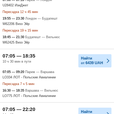
U28402 ИзиДжет
Пересадка 12 ч 45 мин
19:55 — 23:30
Лондон — Будапешт
W62206 Визз Эйр
Пересадка 19 ч 15 мин
18:45 — 21:30
Будапешт — Вильнюс
W62425 Визз Эйр
07:05 — 18:35
Найти
10 ч 30 мин в пути
6439
UAH
от
07:05 — 09:20
Париж — Варшава
LO334 ЛОТ - Польские Авиалинии
Пересадка 7 ч 5 мин
16:30 — 18:35
Варшава — Вильнюс
LO775 ЛОТ - Польские Авиалинии
07:05 — 22:20
Найти