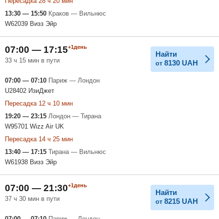
Пересадка 28 ч 20 мин
13:30 — 15:50
Краков — Вильнюс
W62039 Визз Эйр
+1день
07:00 — 17:15
Найти
33 ч 15 мин в пути
8130
UAH
от
07:00 — 07:10
Париж — Лондон
U28402 ИзиДжет
Пересадка 12 ч 10 мин
19:20 — 23:15
Лондон — Тирана
W95701 Wizz Air UK
Пересадка 14 ч 25 мин
13:40 — 17:15
Тирана — Вильнюс
W61938 Визз Эйр
+1день
07:00 — 21:30
Найти
37 ч 30 мин в пути
8215
UAH
от
07:00 — 07:10
Париж — Лондон