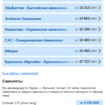
14 313
ЭйрБалтик - Балтийские авиалинии
от
UAH
14 803
Эгейские Авиалинии
от
UAH
15 194
Норвегиан - Норвежские авиалинии
от
UAH
10 482
САС - Скандинавские Авиалинии
от
UAH
15 455
Иберия
от
UAH
37 727
Брюссель Эйрлайнс - Брюссельские авиалинии
от
UAH
Еще рейсы с пересадкой
Самолеты
На авиамаршруте Париж — Вильнюс летает 10 типов самолетов.
Зависимость марки самолета и стоимости билета смотрите в таблице
ниже.
от
6 439
UAH
Embraer 175 (short wing)