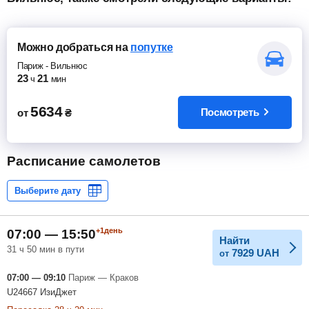
Можно добраться
на
попутке
Париж
-
Вильнюс
23
21
ч
мин
5634
Посмотреть
от
₴
Расписание самолетов
+1день
07:00 — 15:50
Найти
31 ч 50 мин в пути
7929
UAH
от
07:00 — 09:10
Париж — Краков
U24667 ИзиДжет