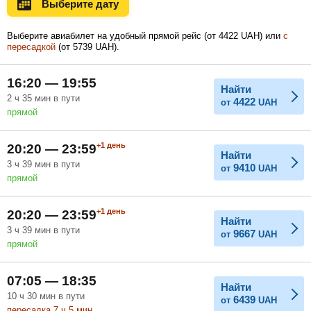
Выберите дату
Ноябрь
Декабрь
Январь
Выберите авиабилет на удобный прямой рейс (
от
4422
UAH
) или
с
пересадкой
(
от
5739
UAH
).
Февраль
Март
Апрель
16:20 — 19:55
Найти
2
ч
35
мин
в пути
4422
от
UAH
прямой
Май
Июнь
Июль
+1
день
20:20 — 23:59
Найти
3
ч
39
мин
в пути
9410
от
UAH
прямой
+1
день
20:20 — 23:59
Найти
3
ч
39
мин
в пути
9667
от
UAH
прямой
07:05 — 18:35
Найти
10
ч
30
мин
в пути
6439
от
UAH
пересадка 7
ч
5
мин