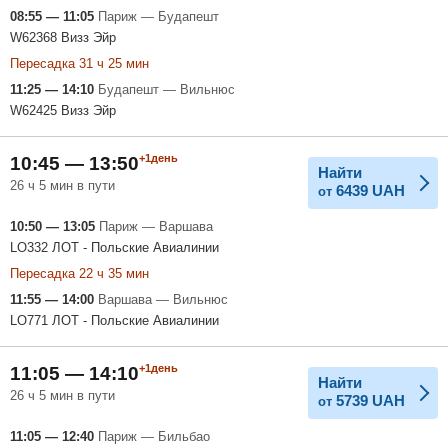
08:55 — 11:05
Париж — Будапешт
W62368 Визз Эйр
Пересадка 31 ч 25 мин
11:25 — 14:10
Будапешт — Вильнюс
W62425 Визз Эйр
+1день
10:45 — 13:50
Найти
26 ч 5 мин в пути
6439
UAH
от
10:50 — 13:05
Париж — Варшава
LO332 ЛОТ - Польские Авиалинии
Пересадка 22 ч 35 мин
11:55 — 14:00
Варшава — Вильнюс
LO771 ЛОТ - Польские Авиалинии
+1день
11:05 — 14:10
Найти
26 ч 5 мин в пути
5739
UAH
от
11:05 — 12:40
Париж — Бильбао