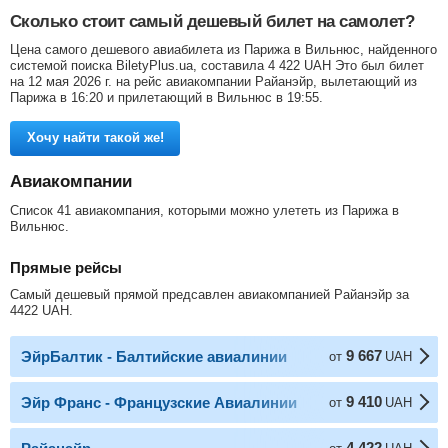
Сколько стоит самый дешевый билет на самолет?
Цена самого дешевого авиабилета из Парижа в Вильнюс, найденного
системой поиска BiletyPlus.ua, составила
4 422
UAH
Это был билет
на 12 мая 2026 г. на рейс авиакомпании Райанэйр, вылетающий из
Парижа в 16:20 и прилетающий в Вильнюс в 19:55.
Хочу найти такой же!
Авиакомпании
Список 41 авиакомпания, которыми можно улететь из Парижа в
Вильнюс.
Прямые рейсы
Самый дешевый прямой предсавлен авиакомпанией Райанэйр за
4422
UAH
.
9 667
ЭйрБалтик - Балтийские авиалинии
от
UAH
9 410
Эйр Франс - Французские Авиалинии
от
UAH
4 422