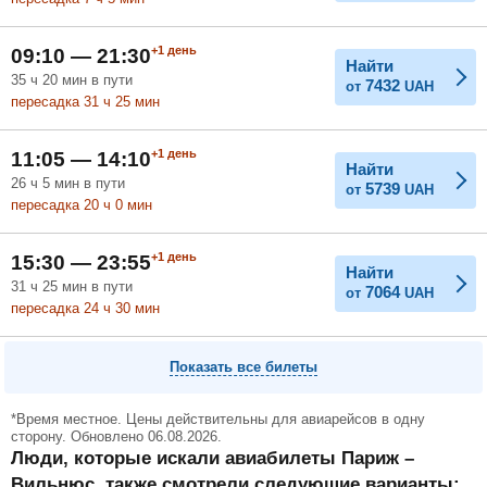
+1
день
09:10 — 21:30
Найти
35
ч
20
мин
в пути
7432
от
UAH
пересадка 31
ч
25
мин
+1
день
11:05 — 14:10
Найти
26
ч
5
мин
в пути
5739
от
UAH
пересадка 20
ч
0
мин
+1
день
15:30 — 23:55
Найти
31
ч
25
мин
в пути
7064
от
UAH
пересадка 24
ч
30
мин
Показать все билеты
*Время местное. Цены действительны для авиарейсов в одну
сторону. Обновлено 06.08.2026.
Люди, которые искали авиабилеты Париж –
Вильнюс, также смотрели следующие варианты: