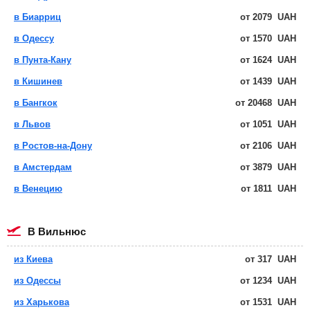
в Биарриц
от
2079
UAH
в Одессу
от
1570
UAH
в Пунта-Кану
от
1624
UAH
в Кишинев
от
1439
UAH
в Бангкок
от
20468
UAH
в Львов
от
1051
UAH
в Ростов-на-Дону
от
2106
UAH
в Амстердам
от
3879
UAH
в Венецию
от
1811
UAH
в Вильнюс
из Киева
от
317
UAH
из Одессы
от
1234
UAH
из Харькова
от
1531
UAH