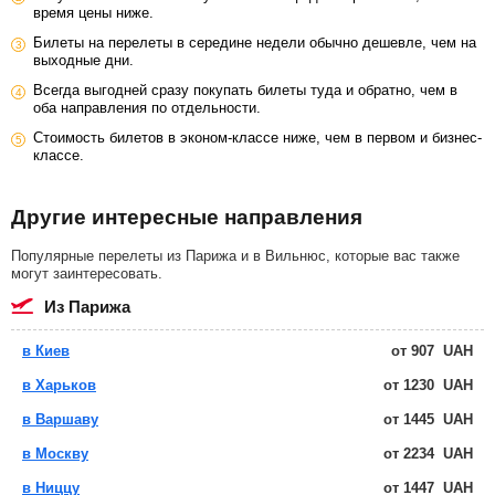
время цены ниже.
Билеты на перелеты в середине недели обычно дешевле, чем на
выходные дни.
Всегда выгодней сразу покупать билеты туда и обратно, чем в
оба направления по отдельности.
Стоимость билетов в эконом-классе ниже, чем в первом и бизнес-
классе.
Другие интересные направления
Популярные перелеты из Парижа и в Вильнюс, которые вас также
могут заинтересовать.
из Парижа
в Киев
от
907
UAH
в Харьков
от
1230
UAH
в Варшаву
от
1445
UAH
в Москву
от
2234
UAH
в Ниццу
от
1447
UAH