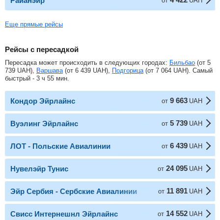
Райанэйр
от
UAH
Еще прямые рейсы
Рейсы с пересадкой
Пересадка может происходить в следующих городах:
Бильбао
(от
5
739
UAH
),
Варшава
(от
6 439
UAH
),
Подгорица
(от
7 064
UAH
). Самый
быстрый - 3 ч 55 мин.
9 663
Кондор Эйрлайнс
от
UAH
5 739
Вуэлинг Эйрлайнс
от
UAH
6 439
ЛОТ - Польские Авиалинии
от
UAH
24 095
Нувелэйр Тунис
от
UAH
11 891
Эйр Сербия - Сербские Авиалинии
от
UAH
14 552
Свисс Интернешнл Эйрлайнс
от
UAH