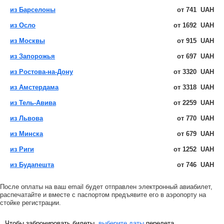
из Барселоны
от
741
UAH
из Осло
от
1692
UAH
из Москвы
от
915
UAH
из Запорожья
от
697
UAH
из Ростова-на-Дону
от
3320
UAH
из Амстердама
от
3318
UAH
из Тель-Авива
от
2259
UAH
из Львова
от
770
UAH
из Минска
от
679
UAH
из Риги
от
1252
UAH
из Будапешта
от
746
UAH
После оплаты на ваш email будет отправлен электронный авиабилет,
распечатайте и вместе с паспортом предъявите его в аэропорту на
стойке регистрации.
Чтобы забронировать билеты,
выберите даты
перелета.