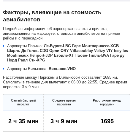
Факторы, влияющие на стоимость
авиабилетов
Подробная информация об аэропортах вылета и прилета,
авиакомпаниях на маршруте, стоимости авиабилетов на прямые
рейсы и с пересадкой.
Аэропорты Парижа:
Ле-Бурже-LBG
Гаре Монтпарнассе-XGB
Шарль-Де-Голль-CDG
Орли-ORY
Villacoublay-Velizy-VIY
Issy-les-
Moulineaux Heliport-JDP
Етойле-XTT
Бове-Тилль-BVA
Гаре ду
Норд Раил Стн-XPG
Аэропорты Вильнюса:
Вильнюс-VNO
Расстояние между Парижем и Вильнюсом составляет 1695 км.
Самолеты в течение дня вылетают с 06:00 до 22:55. Среднее время
перелета: 3 ч 9 мин.
Самый быстрый
Среднее время
Расстояние между
перелет
перелета
городами
2 ч 35 мин
3 ч 9 мин
1695