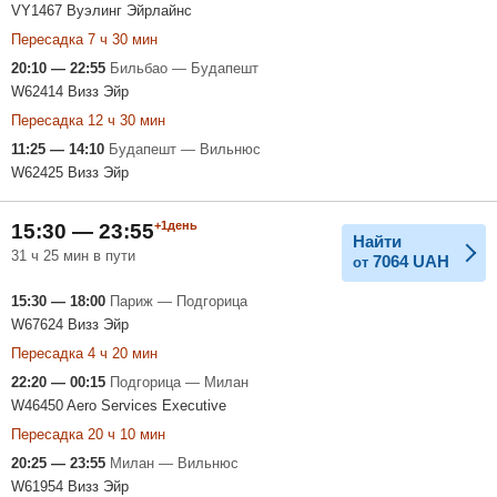
VY1467 Вуэлинг Эйрлайнс
Пересадка 7 ч 30 мин
20:10 — 22:55
Бильбао — Будапешт
W62414 Визз Эйр
Пересадка 12 ч 30 мин
11:25 — 14:10
Будапешт — Вильнюс
W62425 Визз Эйр
+1день
15:30 — 23:55
Найти
31 ч 25 мин в пути
7064
UAH
от
15:30 — 18:00
Париж — Подгорица
W67624 Визз Эйр
Пересадка 4 ч 20 мин
22:20 — 00:15
Подгорица — Милан
W46450 Aero Services Executive
Пересадка 20 ч 10 мин
20:25 — 23:55
Милан — Вильнюс
W61954 Визз Эйр