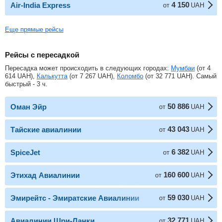
4 150
Air-India Express
от
UAH
Еще прямые рейсы
Рейсы с пересадкой
Пересадка может происходить в следующих городах:
Мумбаи
(от
4
614
UAH
),
Калькутта
(от
7 267
UAH
),
Коломбо
(от
32 771
UAH
). Самый
быстрый - 3 ч.
50 886
Оман Эйр
от
UAH
43 043
Тайские авиалинии
от
UAH
6 382
SpiceJet
от
UAH
160 600
Этихад Авиалинии
от
UAH
59 030
Эмирейтс - Эмиратские Авиалинии
от
UAH
32 771
Авиалинии Шри-Ланки
от
UAH