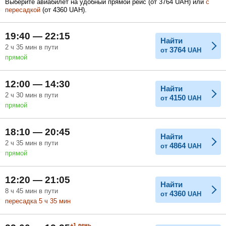
Выберите авиабилет на удобный прямой рейс (
от
3764
UAH
) или
с
пересадкой
(
от
4360
UAH
).
Февраль
Март
Апрель
19:40 — 22:15
Найти
2
ч
35
мин
в пути
3764
от
UAH
прямой
Май
Июнь
Июль
12:00 — 14:30
Найти
2
ч
30
мин
в пути
4150
от
UAH
прямой
18:10 — 20:45
Найти
2
ч
35
мин
в пути
4864
от
UAH
прямой
12:20 — 21:05
Найти
8
ч
45
мин
в пути
4360
от
UAH
пересадка 5
ч
35
мин
+1
день