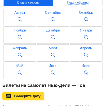
В одну сторону
Туда и обратно
Август
Сентябрь
Октябрь
Ноябрь
Декабрь
Январь
Февраль
Март
Апрель
Май
Июнь
Июль
Август
Сентябрь
Октябрь
Билеты на самолет Нью-Дели — Гоа
Выберите дату
Ноябрь
Декабрь
Январь