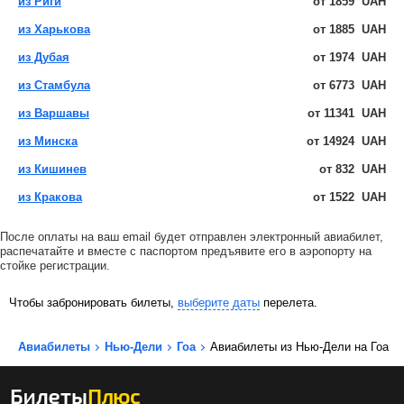
из Риги
от
1859
UAH
из Харькова
от
1885
UAH
из Дубая
от
1974
UAH
из Стамбула
от
6773
UAH
из Варшавы
от
11341
UAH
из Минска
от
14924
UAH
из Кишинев
от
832
UAH
из Кракова
от
1522
UAH
После оплаты на ваш email будет отправлен электронный авиабилет,
распечатайте и вместе с паспортом предъявите его в аэропорту на
стойке регистрации.
Чтобы забронировать билеты,
выберите даты
перелета.
Авиабилеты
Нью-Дели
Гоа
Авиабилеты из Нью-Дели на Гоа