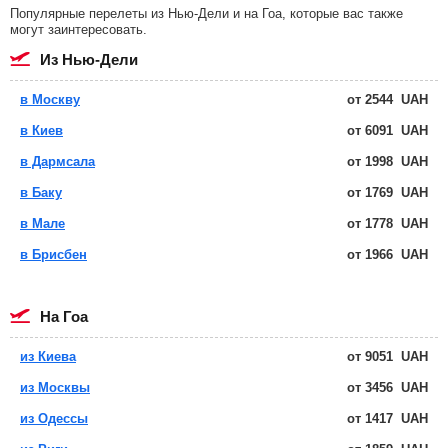
Популярные перелеты из Нью-Дели и на Гоа, которые вас также
могут заинтересовать.
из Нью-Дели
в Москву
от
2544
UAH
в Киев
от
6091
UAH
в Дармсала
от
1998
UAH
в Баку
от
1769
UAH
в Мале
от
1778
UAH
в Брисбен
от
1966
UAH
на Гоа
из Киева
от
9051
UAH
из Москвы
от
3456
UAH
из Одессы
от
1417
UAH