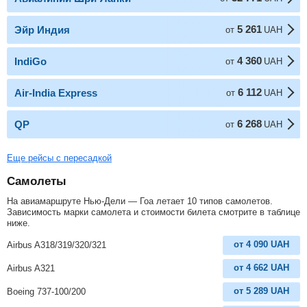
5 261
Эйр Индия
от
UAH
4 360
IndiGo
от
UAH
6 112
Air-India Express
от
UAH
6 268
QP
от
UAH
Еще рейсы с пересадкой
Самолеты
На авиамаршруте Нью-Дели — Гоа летает 10 типов самолетов.
Зависимость марки самолета и стоимости билета смотрите в таблице
ниже.
от
4 090
UAH
Airbus A318/319/320/321
от
4 662
UAH
Airbus A321
от
5 289
UAH
Boeing 737-100/200