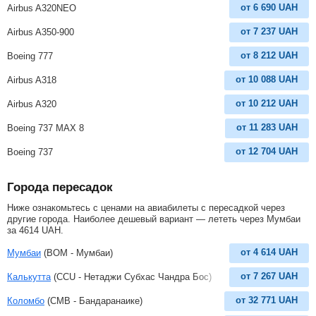
от
6 690
UAH
Airbus A320NEO
от
7 237
UAH
Airbus A350-900
от
8 212
UAH
Boeing 777
от
10 088
UAH
Airbus A318
от
10 212
UAH
Airbus A320
от
11 283
UAH
Boeing 737 MAX 8
от
12 704
UAH
Boeing 737
Города пересадок
Ниже ознакомьтесь с ценами на авиабилеты с пересадкой через
другие города. Наиболее дешевый вариант — лететь через Мумбаи
за
4614
UAH
.
от
4 614
UAH
Мумбаи
(BOM - Мумбаи)
от
7 267
UAH
Калькутта
(CCU - Нетаджи Субхас Чандра Бос)
от
32 771
UAH
Коломбо
(CMB - Бандаранаике)