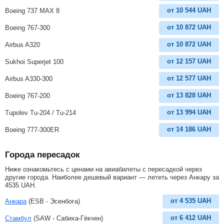
от
10 544
UAH
Boeing 737 MAX 8
от
10 872
UAH
Boeing 767-300
от
10 872
UAH
Airbus A320
от
12 157
UAH
Sukhoi Superjet 100
от
12 577
UAH
Airbus A330-300
от
13 828
UAH
Boeing 767-200
от
13 994
UAH
Tupolev Tu-204 / Tu-214
от
14 186
UAH
Boeing 777-300ER
Города пересадок
Ниже ознакомьтесь с ценами на авиабилеты с пересадкой через
другие города. Наиболее дешевый вариант — лететь через Анкару за
4535
UAH
.
от
4 535
UAH
Анкара
(ESB - Эсенбога)
от
6 412
UAH
Стамбул
(SAW - Сабиха-Гёкчен)