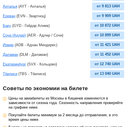
от
9 813
UAH
Анталья
(AYT - Анталья)
от
9 909
UAH
Ереван
(EVN - Звартноц)
от
10 872
UAH
Баку
(GYD - Гейдар Алиев)
от
10 899
UAH
Сочи (Адлер)
(AER - Адлер / Сочи)
от
11 421
UAH
Измир
(ADB - Аднан Мендерес)
от
11 452
UAH
Даламан
(DLM - Даламан)
от
12 740
UAH
Екатеринбург
(SVX - Кольцово)
от
13 040
UAH
Тбилиси
(TBS - Тбилиси)
Советы по экономии на билете
Цены на авиабилеты из Москвы в Кишинев изменяются в
зависимости от сезона года. Сезонность направления проверяйте
на графике ниже.
Покупайте билеты минимум за 2 месяца до отправления, в это
время цены ниже.