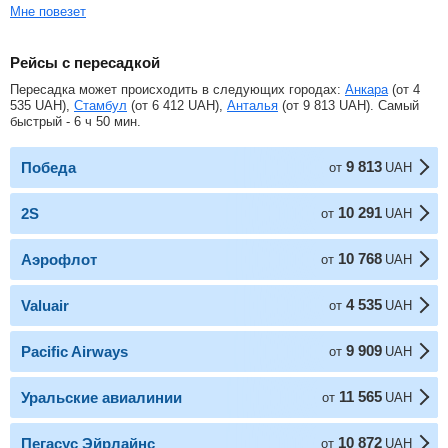
Мне повезет
Рейсы с пересадкой
Пересадка может происходить в следующих городах:
Анкара
(от
4
535
UAH
),
Стамбул
(от
6 412
UAH
),
Анталья
(от
9 813
UAH
). Самый
быстрый - 6 ч 50 мин.
9 813
Победа
от
UAH
10 291
2S
от
UAH
10 768
Аэрофлот
от
UAH
4 535
Valuair
от
UAH
9 909
Pacific Airways
от
UAH
11 565
Уральские авиалинии
от
UAH
10 872
Пегасус Эйрлайнс
от
UAH