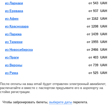
из Ларнаки
от
543
UAH
из Еревана
от
937
UAH
из Афин
от
1162
UAH
из Краснодара
от
1208
UAH
из Парижа
от
1439
UAH
из Тюмени
от
1955
UAH
из Новосибирска
от
2466
UAH
из Праги
от
403
UAH
из Вероны
от
739
UAH
из Рима
от
525
UAH
После оплаты на ваш email будет отправлен электронный авиабилет,
распечатайте и вместе с паспортом предъявите его в аэропорту на
стойке регистрации.
Чтобы забронировать билеты,
выберите даты
перелета.