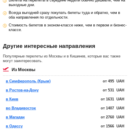
Билеты на перелеты в середине недели обычно дешевле, чем на
выходные дни.
Всегда выгодней сразу покупать билеты туда и обратно, чем в
оба направления по отдельности.
Стоимость билетов в эконом-классе ниже, чем в первом и бизнес-
классе.
Другие интересные направления
Популярные перелеты из Москвы и в Кишинев, которые вас также
могут заинтересовать.
из Москвы
в Симферополь (Крым)
от
495
UAH
в Ростов-на-Дону
от
531
UAH
в Киев
от
1631
UAH
во Владивосток
от
1407
UAH
в Магадан
от
2760
UAH
в Одессу
от
1566
UAH