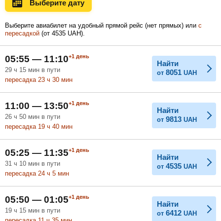
Выберите дату
Ноябрь
Декабрь
Январь
22 421
20 572
23 156
Выберите авиабилет на удобный прямой рейс (нет прямых) или
с
UAH
UAH
UAH
пересадкой
(
от
4535
UAH
).
Февраль
Март
Апрель
+1
день
05:55 — 11:10
Найти
29
ч
15
мин
в пути
8051
от
UAH
пересадка 23
ч
30
мин
Май
Июнь
Июль
+1
день
11:00 — 13:50
Найти
26
ч
50
мин
в пути
9813
от
UAH
пересадка 19
ч
40
мин
+1
день
05:25 — 11:35
Найти
31
ч
10
мин
в пути
4535
от
UAH
пересадка 24
ч
5
мин
+1
день
05:50 — 01:05
Найти
19
ч
15
мин
в пути
6412
от
UAH
пересадка 11
ч
35
мин