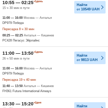
+1день
10:55 — 02:25
Найти
15 ч 30 мин в пути
10549
UAH
от
11:00 — 16:00
Москва — Анталья
DP979 Победа
Пересадка 8 ч 30 мин
00:25 — 02:25
Анталья — Кишинев
PC428 Пегасус Эйрлайнс
+1день
11:00 — 13:50
Найти
26 ч 50 мин в пути
9813
UAH
от
11:00 — 16:00
Москва — Анталья
DP979 Победа
Пересадка 19 ч 40 мин
11:40 — 13:50
Анталья — Кишинев
FH361 Futura International Airways
+2дня
13:30 — 15:20
Найти