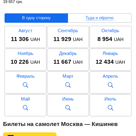
19 657
грн
.
В одну сторону
Туда и обратно
Август
Сентябрь
Октябрь
11 306
11 929
8 954
UAH
UAH
UAH
Ноябрь
Декабрь
Январь
10 226
11 667
12 434
UAH
UAH
UAH
Февраль
Март
Апрель
Май
Июнь
Июль
Август
Сентябрь
Октябрь
Билеты на самолет Москва — Кишинев
22 920
22 941
19 657
UAH
UAH
UAH