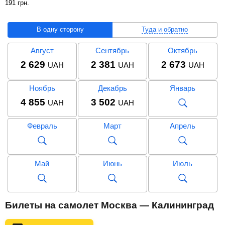
191
грн
.
В одну сторону
Туда и обратно
Август
Сентябрь
Октябрь
2 629
2 381
2 673
UAH
UAH
UAH
Ноябрь
Декабрь
Январь
4 855
3 502
UAH
UAH
Февраль
Март
Апрель
Май
Июнь
Июль
Август
Сентябрь
Октябрь
Билеты на самолет Москва — Калининград
6 716
6 442
6 191
UAH
UAH
UAH