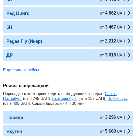
4 862
Ред Вингс
от
UAH
3 467
5Н
от
UAH
2 212
Pegas Fly (Икар)
от
UAH
3 018
ДР
от
UAH
Еще прямые рейсы
Рейсы с пересадкой
Пересадка может происходить в следующих городах:
Санкт-
Петербург
(от
3 245
UAH
),
Екатеринбург
(от
5 137
UAH
),
Чебоксары
(от
7 405
UAH
). Самый быстрый - 4 ч 30 мин.
3 296
Победа
от
UAH
5 660
Якутия
от
UAH