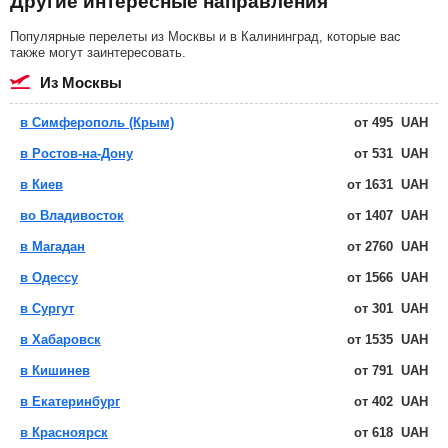
Другие интересные направления
Популярные перелеты из Москвы и в Калининград, которые вас
также могут заинтересовать.
из Москвы
в Симферополь (Крым)
от
495
UAH
в Ростов-на-Дону
от
531
UAH
в Киев
от
1631
UAH
во Владивосток
от
1407
UAH
в Магадан
от
2760
UAH
в Одессу
от
1566
UAH
в Сургут
от
301
UAH
в Хабаровск
от
1535
UAH
в Кишинев
от
791
UAH
в Екатеринбург
от
402
UAH
в Красноярск
от
618
UAH