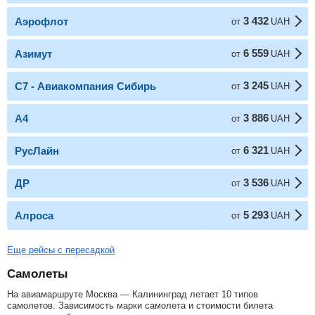
3 432
Аэрофлот
от
UAH
6 559
Азимут
от
UAH
3 245
С7 - Авиакомпания Сибирь
от
UAH
3 886
А4
от
UAH
6 321
РусЛайн
от
UAH
3 536
ДР
от
UAH
5 293
Алроса
от
UAH
Еще рейсы с пересадкой
Самолеты
На авиамаршруте Москва — Калининград летает 10 типов
самолетов. Зависимость марки самолета и стоимости билета