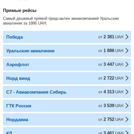
Прямые рейсы
Самый дешевый прямой предсавлен авиакомпанией Уральские
авиалинии за
1886
UAH
.
2 381
Победа
от
UAH
1 886
Уральские авиалинии
от
UAH
3 447
Аэрофлот
от
UAH
2 722
Норд винд
от
UAH
4 313
С7 - Авиакомпания Сибирь
от
UAH
3 539
ГТК Россия
от
UAH
2 752
Нордавиа
от
UAH
3 461
КЛ
от
UAH