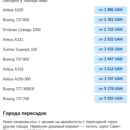
смотрите в таблице ниже.
от
1 886
UAH
Airbus A320
от
2 381
UAH
Boeing 737-800
от
2 722
UAH
Embraer Lineage 1000
от
2 932
UAH
Airbus A321
от
3 432
UAH
Sukhoi Superjet 100
от
3 447
UAH
Boeing 737-900
от
3 612
UAH
Airbus A319
от
3 707
UAH
Airbus A330-300
от
5 178
UAH
Boeing 777-300ER
от
5 293
UAH
Boeing 737-700
Города пересадок
Ниже ознакомьтесь с ценами на авиабилеты с пересадкой через
другие города. Наиболее дешевый вариант — лететь через Санкт-