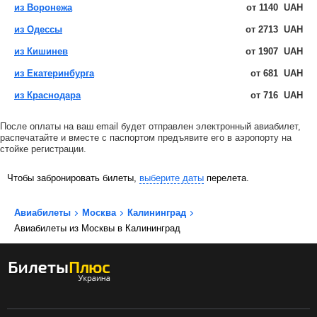
из Воронежа
от
1140
UAH
из Одессы
от
2713
UAH
из Кишинев
от
1907
UAH
из Екатеринбурга
от
681
UAH
из Краснодара
от
716
UAH
После оплаты на ваш email будет отправлен электронный авиабилет,
распечатайте и вместе с паспортом предъявите его в аэропорту на
стойке регистрации.
Чтобы забронировать билеты,
выберите даты
перелета.
Авиабилеты
Москва
Калининград
Авиабилеты из Москвы в Калининград