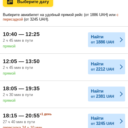
Выберите дату
Ноябрь
Декабрь
Январь
6 546
Выберите авиабилет на удобный прямой рейс (
от
1886
UAH
) или
с
UAH
пересадкой
(
от
3245
UAH
).
Февраль
Март
Апрель
10:40 — 12:25
Найти
2
ч
45
мин
в пути
1886
от
UAH
прямой
Май
Июнь
Июль
12:05 — 13:50
Найти
2
ч
45
мин
в пути
2212
от
UAH
прямой
18:05 — 19:35
Найти
2
ч
30
мин
в пути
2381
от
UAH
прямой
+1
день
18:15 — 20:55
Найти
27
ч
40
мин
в пути
3245
от
UAH
пересадка 24
ч
10
мин