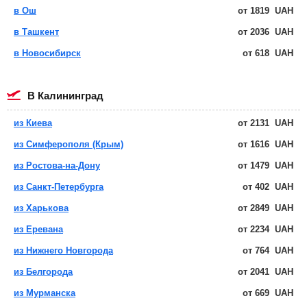
в Ош
от
1819
UAH
в Ташкент
от
2036
UAH
в Новосибирск
от
618
UAH
в Калининград
из Киева
от
2131
UAH
из Симферополя (Крым)
от
1616
UAH
из Ростова-на-Дону
от
1479
UAH
из Санкт-Петербурга
от
402
UAH
из Харькова
от
2849
UAH
из Еревана
от
2234
UAH
из Нижнего Новгорода
от
764
UAH
из Белгорода
от
2041
UAH
из Мурманска
от
669
UAH