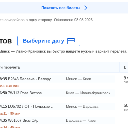
Показать все билеты
я авиарейсов в одну сторону. Обновлено 08.08.2026.
тов
инск — Ивано-Франковск вы быстро найдете нужный вариант перелета, 
и перелета
В 
9 
8:35
B2843
Белавиа - Белорусские авиалинии
Минск — Киев
вк
а 6 ч 40 мин
6:50
7W113
Роза Ветров
Киев — Ивано-Франковск
50
4:15
LO5702
ЛОТ - Польские Авиалинии
Минск — Варшава
вк
а 21 ч 50 мин
4:35
W61567
Визз Эйр
Варшава — Киев
а 24 ч 40 мин