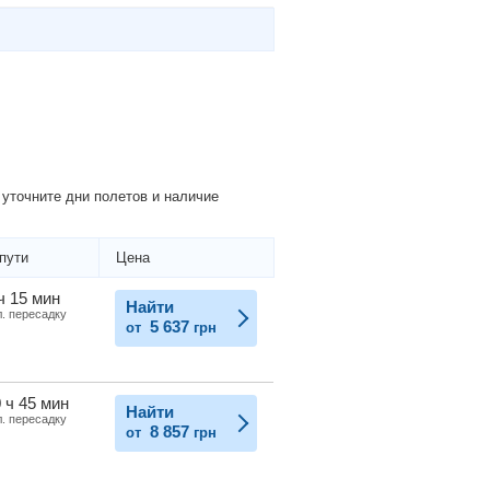
уточните дни полетов и наличие
пути
Цена
ч 15 мин
Найти
л. пересадку
5 637
от
грн
 ч 45 мин
Найти
л. пересадку
8 857
от
грн