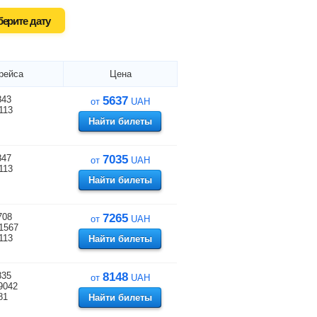
ерите дату
рейса
Цена
843
5637
от
UAH
113
Найти билеты
847
7035
от
UAH
113
Найти билеты
708
7265
от
UAH
1567
113
Найти билеты
835
8148
от
UAH
9042
81
Найти билеты