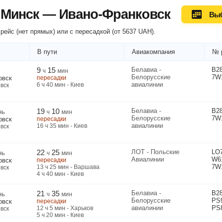
 Минск — Ивано-Франковск
Выб
рейс (нет прямых) или
с пересадкой
(
от
5637
UAH
).
В пути
Авиакомпания
№ 
9
15
Белавиа -
B2
ч
мин
Белорусские
7W
овск
пересадки
авиалинии
6
ч
40
мин
- Киев
вск
19
10
Белавиа -
B2
нь
ч
мин
Белорусские
7W
овск
пересадки
авиалинии
16
ч
35
мин
- Киев
вск
22
25
ЛОТ - Польские
LO
нь
ч
мин
Авиалинии
W6
овск
пересадки
7W
13
ч
25
мин
- Варшава
вск
4
ч
40
мин
- Киев
21
35
Белавиа -
B2
нь
ч
мин
Белорусские
PS
овск
пересадки
авиалинии
PS
12
ч
5
мин
- Харьков
вск
5
ч
20
мин
- Киев