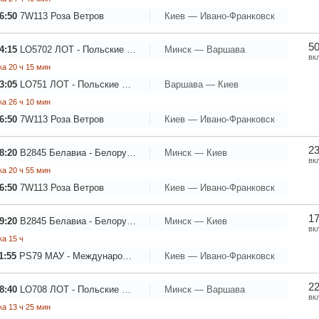
6:50
7W113
Роза Ветров
Киев — Ивано-Франковск
50
4:15
LO5702
ЛОТ - Польские Авиалинии
Минск — Варшава
вк
а 20 ч 15 мин
3:05
LO751
ЛОТ - Польские Авиалинии
Варшава — Киев
а 26 ч 10 мин
6:50
7W113
Роза Ветров
Киев — Ивано-Франковск
23
8:20
B2845
Белавиа - Белорусские авиалинии
Минск — Киев
вк
а 20 ч 55 мин
6:50
7W113
Роза Ветров
Киев — Ивано-Франковск
17
9:20
B2845
Белавиа - Белорусские авиалинии
Минск — Киев
вк
а 15 ч
1:55
PS79
МАУ - Международные Авиалинии Украины
Киев — Ивано-Франковск
22
8:40
LO708
ЛОТ - Польские Авиалинии
Минск — Варшава
вк
а 13 ч 25 мин