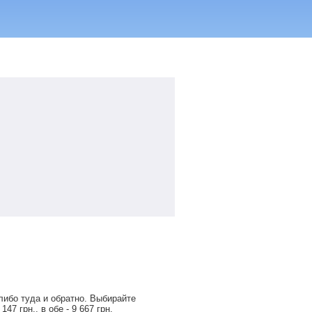
либо туда и обратно. Выбирайте
 147
грн
., в обе -
9 667
грн
.