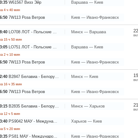
0:35
W61567
Визз Эйр
Варшава — Киев
а 4 ч 40 мин
6:50
7W113
Роза Ветров
Киев — Ивано-Франковск
22
8:40
LO708
ЛОТ - Польские Авиалинии
Минск — Варшава
вк
а 15 ч 50 мин
3:05
LO751
ЛОТ - Польские Авиалинии
Варшава — Киев
а 2 ч 10 мин
6:50
7W113
Роза Ветров
Киев — Ивано-Франковск
19
2:40
B2847
Белавиа - Белорусские авиалинии
Минск — Киев
вк
а 16 ч 35 мин
6:50
7W113
Роза Ветров
Киев — Ивано-Франковск
21
0:15
B2835
Белавиа - Белорусские авиалинии
Минск — Харьков
вк
а 12 ч 5 мин
3:40
PS9042
МАУ - Международные Авиалинии Украины
Харьков — Киев
а 5 ч 20 мин
0:35
PS81
МАУ - Международные Авиалинии Украины
Киев — Ивано-Франковск