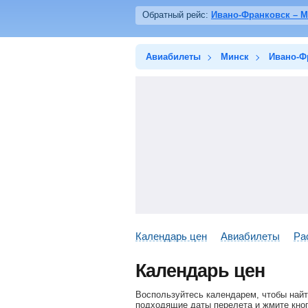
Обратный рейс:
Ивано-Франковск – 
Авиабилеты
Минск
Ивано-Ф
Календарь цен
Авиабилеты
Ра
Календарь цен
Воспользуйтесь календарем, чтобы найт
подходящие даты перелета и жмите кноп