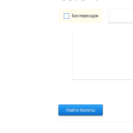
Без пересадок
от
Обратно:
указать
Найти билеты
Найти билеты