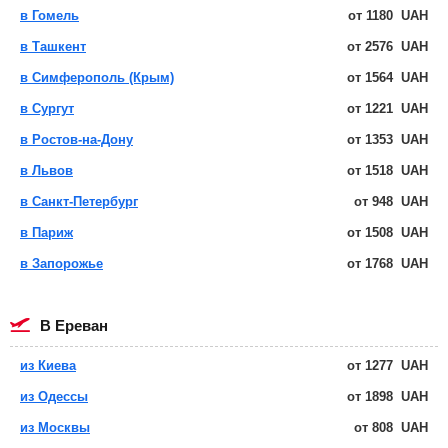
в Гомель
от
1180
UAH
в Ташкент
от
2576
UAH
в Симферополь (Крым)
от
1564
UAH
в Сургут
от
1221
UAH
в Ростов-на-Дону
от
1353
UAH
в Львов
от
1518
UAH
в Санкт-Петербург
от
948
UAH
в Париж
от
1508
UAH
в Запорожье
от
1768
UAH
в Ереван
из Киева
от
1277
UAH
из Одессы
от
1898
UAH
из Москвы
от
808
UAH