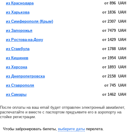
из Краснодара
от
896
UAH
из Харькова
от
1836
UAH
из Симферополя (Крым)
от
2307
UAH
из Запорожья
от
7479
UAH
из Ростова-на-Дону
от
1429
UAH
из Стамбула
от
1788
UAH
из Кишинев
от
1954
UAH
из Херсона
от
1893
UAH
из Днепропетровска
от
2158
UAH
из Ставрополя
от
745
UAH
из Самары
от
1462
UAH
После оплаты на ваш email будет отправлен электронный авиабилет,
распечатайте и вместе с паспортом предъявите его в аэропорту на
стойке регистрации.
Чтобы забронировать билеты,
выберите даты
перелета.