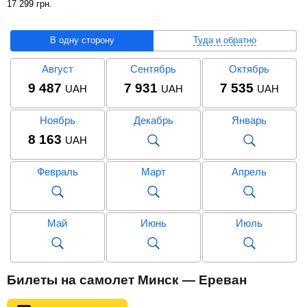
17 299
грн
.
В одну сторону
Туда и обратно
Август
Сентябрь
Октябрь
9 487
7 931
7 535
UAH
UAH
UAH
Ноябрь
Декабрь
Январь
8 163
UAH
Февраль
Март
Апрель
Май
Июнь
Июль
Август
Сентябрь
Октябрь
Билеты на самолет Минск — Ереван
20 123
17 362
17 299
UAH
UAH
UAH