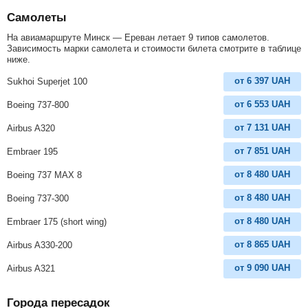
Самолеты
На авиамаршруте Минск — Ереван летает 9 типов самолетов.
Зависимость марки самолета и стоимости билета смотрите в таблице
ниже.
от
6 397
UAH
Sukhoi Superjet 100
от
6 553
UAH
Boeing 737-800
от
7 131
UAH
Airbus A320
от
7 851
UAH
Embraer 195
от
8 480
UAH
Boeing 737 MAX 8
от
8 480
UAH
Boeing 737-300
от
8 480
UAH
Embraer 175 (short wing)
от
8 865
UAH
Airbus A330-200
от
9 090
UAH
Airbus A321
Города пересадок