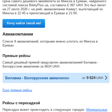
Цена самого дешевого авиабилета из Минска в Ереван, найденного
системой поиска BiletyPlus.ua, составила
6 397
UAH
Это был билет
на 27 июля 2026 г. на рейс авиакомпании Азимут, вылетающий из
Минска в 22:45 и прилетающий в Ереван в 21:00.
Хочу найти такой же!
Авиакомпании
Список 8 авиакомпаний, которыми можно улететь из Минска в
Ереван.
Прямые рейсы
Самый дешевый прямой предсавлен авиакомпанией Белавиа -
Белорусские авиалинии за
9624
UAH
.
9 624
Белавиа - Белорусские авиалинии
от
UAH
Еще прямые рейсы
Рейсы с пересадкой
Пересадка может происходить в следующих городах:
Минеральные