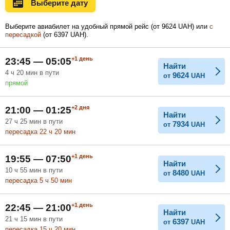
Выберите дату
Ноябрь
Декабрь
Январь
18 397
Выберите авиабилет на удобный прямой рейс (
от
9624
UAH
) или
с
UAH
пересадкой
(
от
6397
UAH
).
Февраль
Март
Апрель
+1
день
23:45 — 05:05
Найти
4
ч
20
мин
в пути
9624
от
UAH
прямой
Май
Июнь
Июль
+2
дня
21:00 — 01:25
Найти
27
ч
25
мин
в пути
7934
от
UAH
пересадка 22
ч
20
мин
+1
день
19:55 — 07:50
Найти
10
ч
55
мин
в пути
8480
от
UAH
пересадка 5
ч
50
мин
+1
день
22:45 — 21:00
Найти
21
ч
15
мин
в пути
6397
от
UAH
пересадка 15
ч
20
мин