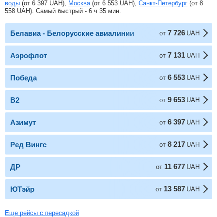
воды
(от
6 397
UAH
),
Москва
(от
6 553
UAH
),
Санкт-Петербург
(от
8
558
UAH
). Самый быстрый - 6 ч 35 мин.
7 726
Белавиа - Белорусские авиалинии
от
UAH
7 131
Аэрофлот
от
UAH
6 553
Победа
от
UAH
9 653
В2
от
UAH
6 397
Азимут
от
UAH
8 217
Ред Вингс
от
UAH
11 677
ДР
от
UAH
13 587
ЮТэйр
от
UAH
Еще рейсы с пересадкой