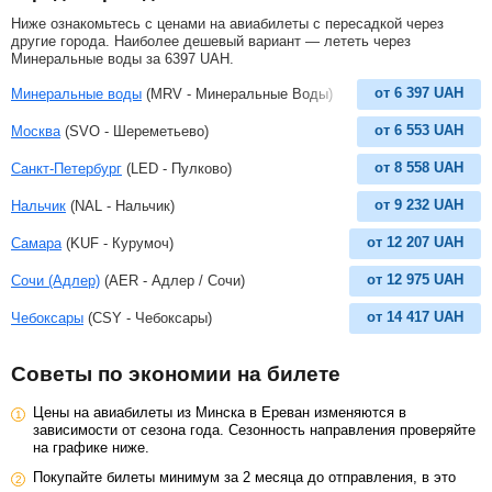
Ниже ознакомьтесь с ценами на авиабилеты с пересадкой через
другие города. Наиболее дешевый вариант — лететь через
Минеральные воды за
6397
UAH
.
от
6 397
UAH
Минеральные воды
(MRV - Минеральные Воды)
от
6 553
UAH
Москва
(SVO - Шереметьево)
от
8 558
UAH
Санкт-Петербург
(LED - Пулково)
от
9 232
UAH
Нальчик
(NAL - Нальчик)
от
12 207
UAH
Самара
(KUF - Курумоч)
от
12 975
UAH
Сочи (Адлер)
(AER - Адлер / Сочи)
от
14 417
UAH
Чебоксары
(CSY - Чебоксары)
Советы по экономии на билете
Цены на авиабилеты из Минска в Ереван изменяются в
зависимости от сезона года. Сезонность направления проверяйте
на графике ниже.
Покупайте билеты минимум за 2 месяца до отправления, в это