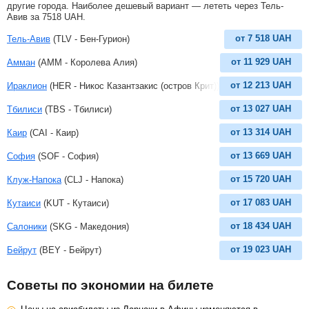
другие города. Наиболее дешевый вариант — лететь через Тель-
Авив за
7518
UAH
.
от
7 518
UAH
Тель-Авив
(TLV - Бен-Гурион)
от
11 929
UAH
Амман
(AMM - Королева Алия)
от
12 213
UAH
Ираклион
(HER - Никос Казантзакис (остров Крит))
от
13 027
UAH
Тбилиси
(TBS - Тбилиси)
от
13 314
UAH
Каир
(CAI - Каир)
от
13 669
UAH
София
(SOF - София)
от
15 720
UAH
Клуж-Напока
(CLJ - Напока)
от
17 083
UAH
Кутаиси
(KUT - Кутаиси)
от
18 434
UAH
Салоники
(SKG - Македония)
от
19 023
UAH
Бейрут
(BEY - Бейрут)
Советы по экономии на билете