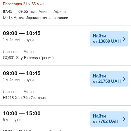
Пересадка 21 ч 55 мин
07:45 — 09:55
Тель-Авив — Афины
IZ215 Аркиа Израильские авиалинии
09:00 — 10:45
Найти
1 ч 45 мин в пути
13689
UAH
от
Ларнака — Афины
GQ601 Sky Express (Греция)
09:00 — 10:45
Найти
1 ч 45 мин в пути
21758
UAH
от
Ларнака — Афины
H1218 Хан Эйр Системз
10:00 — 15:00
Найти
5 ч в пути
7762
UAH
от