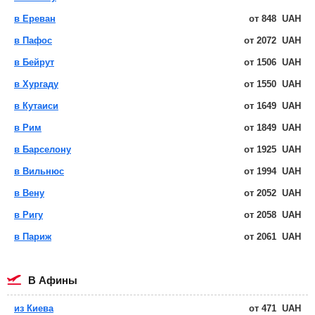
в Ереван
от
848
UAH
в Пафос
от
2072
UAH
в Бейрут
от
1506
UAH
в Хургаду
от
1550
UAH
в Кутаиси
от
1649
UAH
в Рим
от
1849
UAH
в Барселону
от
1925
UAH
в Вильнюс
от
1994
UAH
в Вену
от
2052
UAH
в Ригу
от
2058
UAH
в Париж
от
2061
UAH
в Афины
из Киева
от
471
UAH