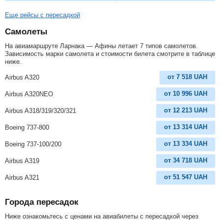
Еще рейсы с пересадкой
Самолеты
На авиамаршруте Ларнака — Афины летает 7 типов самолетов.
Зависимость марки самолета и стоимости билета смотрите в таблице
ниже.
от
7 518
UAH
Airbus A320
от
10 996
UAH
Airbus A320NEO
от
12 213
UAH
Airbus A318/319/320/321
от
13 314
UAH
Boeing 737-800
от
13 334
UAH
Boeing 737-100/200
от
34 718
UAH
Airbus A319
от
51 547
UAH
Airbus A321
Города пересадок
Ниже ознакомьтесь с ценами на авиабилеты с пересадкой через