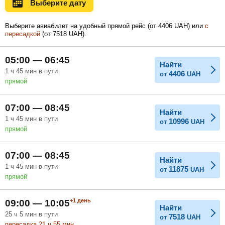
Выберите дату
Ноябрь
Декабрь
Январь
Выберите авиабилет на удобный прямой рейс (
от
4406
UAH
) или
с
пересадкой
(
от
7518
UAH
).
Февраль
Март
Апрель
05:00 — 06:45
Найти
1
ч
45
мин
в пути
4406
от
UAH
прямой
Май
Июнь
Июль
07:00 — 08:45
Найти
1
ч
45
мин
в пути
10996
от
UAH
прямой
07:00 — 08:45
Найти
1
ч
45
мин
в пути
11875
от
UAH
прямой
+1
день
09:00 — 10:05
Найти
25
ч
5
мин
в пути
7518
от
UAH
пересадка 21
ч
55
мин