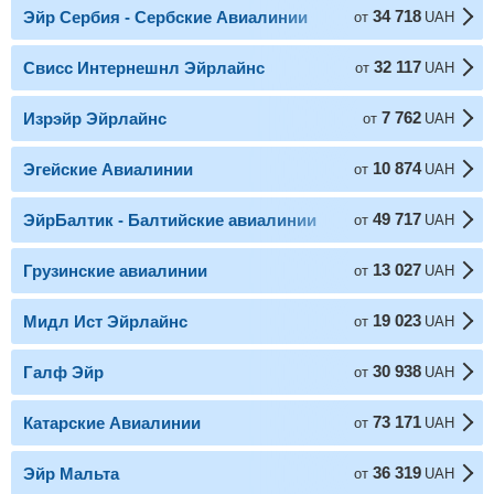
34 718
Эйр Сербия - Сербские Авиалинии
от
UAH
32 117
Свисс Интернешнл Эйрлайнс
от
UAH
7 762
Изрэйр Эйрлайнc
от
UAH
10 874
Эгейские Авиалинии
от
UAH
49 717
ЭйрБалтик - Балтийские авиалинии
от
UAH
13 027
Грузинские авиалинии
от
UAH
19 023
Мидл Ист Эйрлайнс
от
UAH
30 938
Галф Эйр
от
UAH
73 171
Катарские Авиалинии
от
UAH
36 319
Эйр Мальта
от
UAH