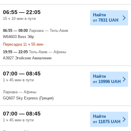
06:55 — 22:05
Найти
15 ч 10 мин в пути
7831
UAH
от
06:55 — 08:00
Ларнака — Тель-Авив
W64603 Визз Эйр
Пересадка 11 ч 55 мин
19:55 — 22:05
Тель-Авив — Афины
A3927 Эгейские Авиалинии
07:00 — 08:45
Найти
1 ч 45 мин в пути
10996
UAH
от
Ларнака — Афины
GQ607 Sky Express (Греция)
07:00 — 08:45
Найти
1 ч 45 мин в пути
11875
UAH
от