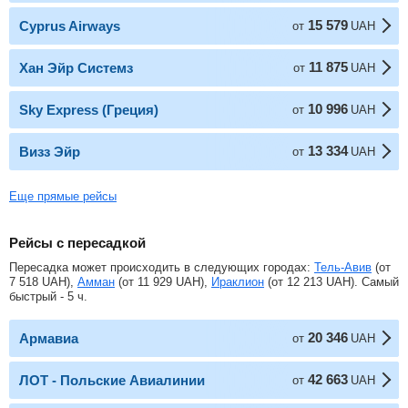
15 579
Cyprus Airways
от
UAH
11 875
Хан Эйр Системз
от
UAH
10 996
Sky Express (Греция)
от
UAH
13 334
Визз Эйр
от
UAH
Еще прямые рейсы
Рейсы с пересадкой
Пересадка может происходить в следующих городах:
Тель-Авив
(от
7 518
UAH
),
Амман
(от
11 929
UAH
),
Ираклион
(от
12 213
UAH
). Самый
быстрый - 5 ч.
20 346
Армавиа
от
UAH
42 663
ЛОТ - Польские Авиалинии
от
UAH