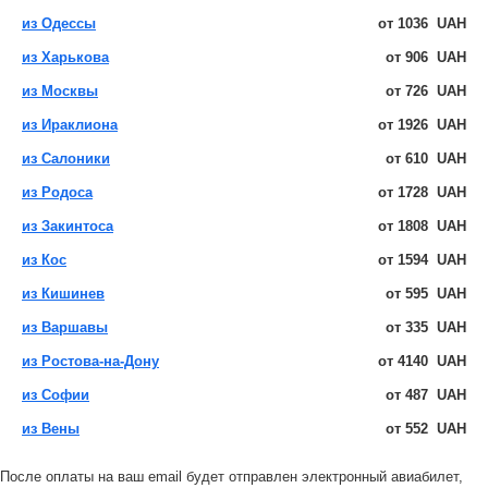
из Одессы
от
1036
UAH
из Харькова
от
906
UAH
из Москвы
от
726
UAH
из Ираклиона
от
1926
UAH
из Салоники
от
610
UAH
из Родоса
от
1728
UAH
из Закинтоса
от
1808
UAH
из Кос
от
1594
UAH
из Кишинев
от
595
UAH
из Варшавы
от
335
UAH
из Ростова-на-Дону
от
4140
UAH
из Софии
от
487
UAH
из Вены
от
552
UAH
После оплаты на ваш email будет отправлен электронный авиабилет,