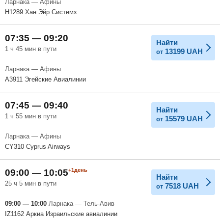
Ларнака — Афины
H1289 Хан Эйр Системз
07:35 — 09:20
Найти
1 ч 45 мин в пути
13199
UAH
от
Ларнака — Афины
A3911 Эгейские Авиалинии
07:45 — 09:40
Найти
1 ч 55 мин в пути
15579
UAH
от
Ларнака — Афины
CY310 Cyprus Airways
+1день
09:00 — 10:05
Найти
25 ч 5 мин в пути
7518
UAH
от
09:00 — 10:00
Ларнака — Тель-Авив
IZ1162 Аркиа Израильские авиалинии