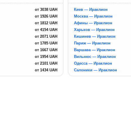
от
3038
UAH
Киев — Ираклион
от
1926
UAH
Москва — Ираклион
от
1812
UAH
Афины — Ираклион
от
4154
UAH
Харьков — Ираклион
от
2071
UAH
Кишинев — Ираклион
от
1785
UAH
Париж — Ираклион
от
1667
UAH
Варшава — Ираклион
от
1954
UAH
Вильнюс — Ираклион
от
2101
UAH
Одесса — Ираклион
от
1434
UAH
Салоники — Ираклион