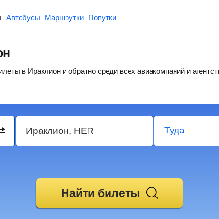
ы
Автобусы
Маршрутки
Попутки
он
леты в Ираклион и обратно среди всех авиакомпаний и агентст
Туда
Найти билеты