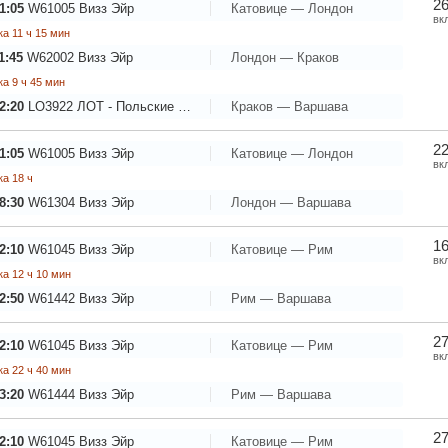
26
1:05
W61005
Визз Эйр
Катовице — Лондон
вк
а 11 ч 15 мин
1:45
W62002
Визз Эйр
Лондон — Краков
а 9 ч 45 мин
2:20
LO3922
ЛОТ - Польские Авиалинии
Краков — Варшава
22
1:05
W61005
Визз Эйр
Катовице — Лондон
вк
а 18 ч
8:30
W61304
Визз Эйр
Лондон — Варшава
16
2:10
W61045
Визз Эйр
Катовице — Рим
вк
а 12 ч 10 мин
2:50
W61442
Визз Эйр
Рим — Варшава
27
2:10
W61045
Визз Эйр
Катовице — Рим
вк
а 22 ч 40 мин
3:20
W61444
Визз Эйр
Рим — Варшава
27
2:10
W61045
Визз Эйр
Катовице — Рим