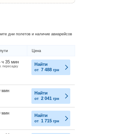
ите дни полетов и наличие авиарейсов
пути
Цена
 ч 35 мин
Найти
л. пересадку
7 488
от
грн
0 мин
Найти
2 041
от
грн
0 мин
Найти
1 715
от
грн