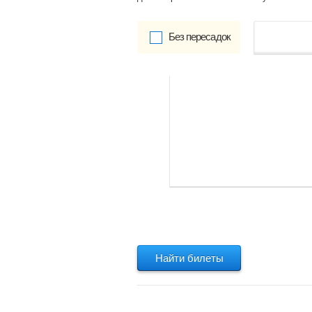
Без пересадок
от
Обратно:
указать
Найти билеты
Найти билеты