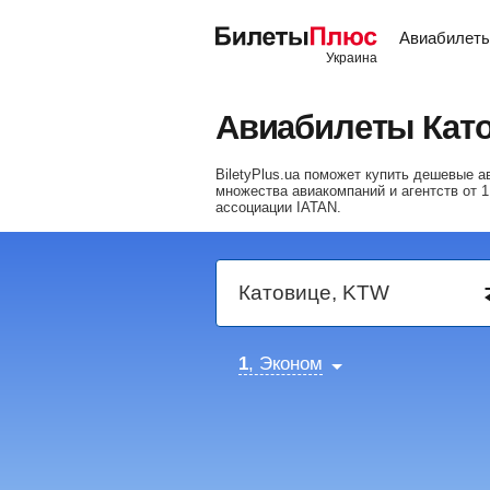
Авиабилет
Авиабилеты Кат
BiletyPlus.ua поможет купить дешевые
множества авиакомпаний и агентств от
1
ассоциации IATAN.
1
, Эконом