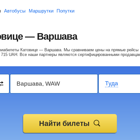
ы
Автобусы
Маршрутки
Попутки
овице — Варшава
 авиабилеты Катовице — Варшава.
Мы сравниваем цены на прямые рейсы 
 715
UAH
. Все наши партнеры являются сертифицированными продавца
Туда
Найти билеты