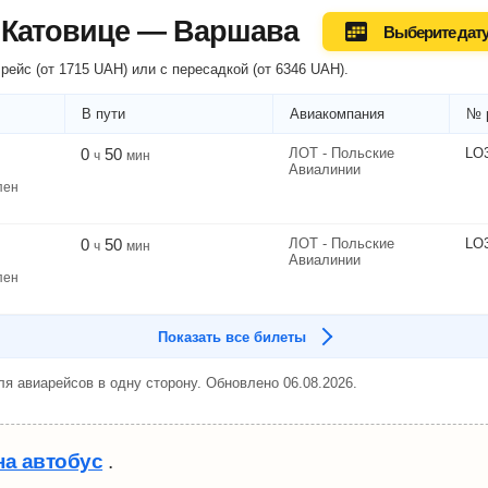
 Катовице — Варшава
Выберите дат
рейс (
от
1715
UAH
) или
с пересадкой
(
от
6346
UAH
).
В пути
Авиакомпания
№ 
0
50
ЛОТ - Польские
LO
ч
мин
Авиалинии
пен
0
50
ЛОТ - Польские
LO
ч
мин
Авиалинии
пен
Показать все билеты
я авиарейсов в одну сторону. Обновлено 06.08.2026.
на автобус
.