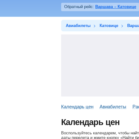
Обратный рейс:
Варшава – Катовице
Авиабилеты
Катовице
Варш
Календарь цен
Авиабилеты
Ра
Календарь цен
Воспользуйтесь календарем, чтобы найт
даты перелета и жмите кнопку «Найти б