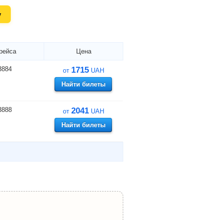
у
рейса
Цена
3884
1715
от
UAH
Найти билеты
3888
2041
от
UAH
Найти билеты