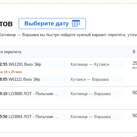
тов
атовице — Варшава вы быстро найдете нужный вариант перелета, уточн
и перелета
В 
25
2:55
W61281
Визз Эйр
Катовице — Кутаиси
вк
а 18 ч 25 мин
8:05
W61111
Визз Эйр
Кутаиси — Варшава
5
9:10
LO3888
ЛОТ - Польские Авиалинии
Катовице — Варшава
5
5:50
LO3884
ЛОТ - Польские Авиалинии
Катовице — Варшава