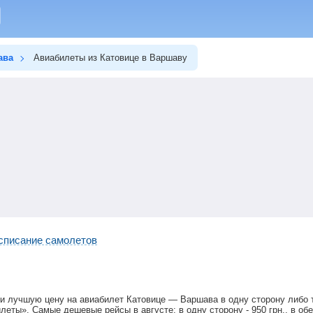
ава
Авиабилеты из Катовице в Варшаву
списание самолетов
и лучшую цену на авиабилет Катовице — Варшава в одну сторону либо 
илеты». Самые дешевые рейсы в августе: в одну сторону -
950
грн
., в об