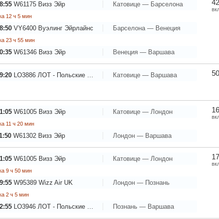
42
8:55
W61175
Визз Эйр
Катовице — Барселона
вк
а 12 ч 5 мин
8:50
VY6400
Вуэлинг Эйрлайнс
Барселона — Венеция
а 23 ч 55 мин
0:35
W61346
Визз Эйр
Венеция — Варшава
5
9:20
LO3886
ЛОТ - Польские Авиалинии
Катовице — Варшава
16
1:05
W61005
Визз Эйр
Катовице — Лондон
вк
а 11 ч 20 мин
1:50
W61302
Визз Эйр
Лондон — Варшава
17
1:05
W61005
Визз Эйр
Катовице — Лондон
вк
а 9 ч 50 мин
9:55
W95389
Wizz Air UK
Лондон — Познань
а 2 ч 5 мин
2:55
LO3946
ЛОТ - Польские Авиалинии
Познань — Варшава