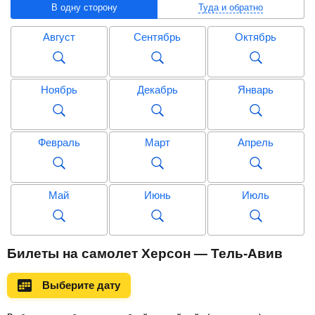
В одну сторону
Туда и обратно
Август
Сентябрь
Октябрь
Ноябрь
Декабрь
Январь
Февраль
Март
Апрель
Май
Июнь
Июль
Август
Сентябрь
Октябрь
Билеты на самолет Херсон — Тель-Авив
Выберите дату
Ноябрь
Декабрь
Январь