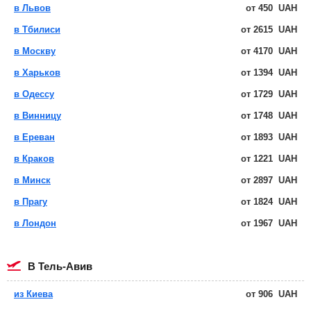
в Львов
от
450
UAH
в Тбилиси
от
2615
UAH
в Москву
от
4170
UAH
в Харьков
от
1394
UAH
в Одессу
от
1729
UAH
в Винницу
от
1748
UAH
в Ереван
от
1893
UAH
в Краков
от
1221
UAH
в Минск
от
2897
UAH
в Прагу
от
1824
UAH
в Лондон
от
1967
UAH
в Тель-Авив
из Киева
от
906
UAH