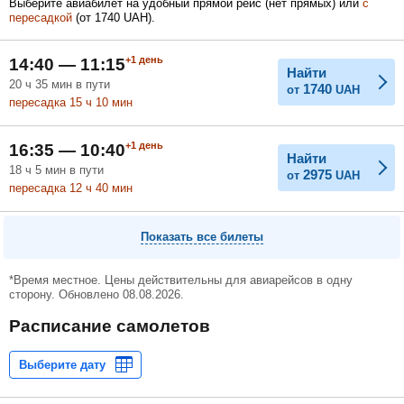
Выберите авиабилет на удобный прямой рейс (нет прямых) или
с
пересадкой
(
от
1740
UAH
).
Февраль
Март
Апрель
+1
день
14:40 — 11:15
Найти
20
ч
35
мин
в пути
1740
от
UAH
пересадка 15
ч
10
мин
Май
Июнь
Июль
+1
день
16:35 — 10:40
Найти
18
ч
5
мин
в пути
2975
от
UAH
пересадка 12
ч
40
мин
Показать все билеты
*Время местное. Цены действительны для авиарейсов в одну
сторону. Обновлено 08.08.2026.
Расписание самолетов