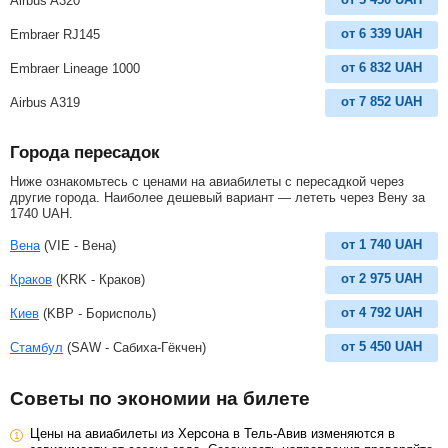
Airbus A320
от
6 339
UAH
Embraer RJ145
от
6 832
UAH
Embraer Lineage 1000
от
7 852
UAH
Airbus A319
Города пересадок
Ниже ознакомьтесь с ценами на авиабилеты с пересадкой через
другие города. Наиболее дешевый вариант — лететь через Вену за
1740
UAH
.
от
1 740
UAH
Вена
(VIE - Вена)
от
2 975
UAH
Краков
(KRK - Краков)
от
4 792
UAH
Киев
(KBP - Борисполь)
от
5 450
UAH
Стамбул
(SAW - Сабиха-Гёкчен)
Советы по экономии на билете
Цены на авиабилеты из Херсона в Тель-Авив изменяются в