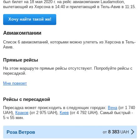
был билет на 18 мая 2020 г. на рейс авиакомпании Laudamotion,
вылетающий из Херсона в 14:40 и прилетающий в Тель-Авив в 11:15.
Хочу найти такой же!
Авиакомпании
Список 6 авиакомпаний, которыми можно улететь из Херсона в Тель-
Авив.
Прямые рейсы
На этом маршруте прямые рейсы отсутствуют. Попробуйте рейсы с
пересадкой.
Мне повезет
Рейсы с пересадкой
Пересадка может происходить в следующих городах:
Вена
(от
1 740
UAH
),
Краков
(от
2 975
UAH
),
Киев
(от
4 792
UAH
). Самый быстрый -
5 ч 55 мин.
8 383
Роза Ветров
от
UAH