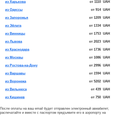
из Харькова
от
1110
UAH
из Одессы
от
914
UAH
из Запорожья
от
1209
UAH
из Эйлата
от
1334
UAH
из Винницы
от
1753
UAH
из Львова
от
2023
UAH
из Краснодара
от
1736
UAH
из Москвы
от
1086
UAH
из Ростова-на-Дону
от
2996
UAH
из Варшавы
от
1594
UAH
из Воронежа
от
5202
UAH
из Вильнюса
от
439
UAH
из Кишинев
от
750
UAH
После оплаты на ваш email будет отправлен электронный авиабилет,
распечатайте и вместе с паспортом предъявите его в аэропорту на