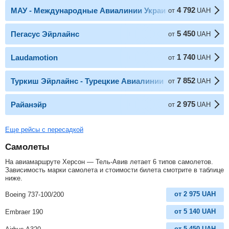
4 792
МАУ - Международные Авиалинии Украины
от
UAH
5 450
Пегасус Эйрлайнс
от
UAH
1 740
Laudamotion
от
UAH
7 852
Туркиш Эйрлайнс - Турецкие Авиалинии
от
UAH
2 975
Райанэйр
от
UAH
Еще рейсы с пересадкой
Самолеты
На авиамаршруте Херсон — Тель-Авив летает 6 типов самолетов.
Зависимость марки самолета и стоимости билета смотрите в таблице
ниже.
от
2 975
UAH
Boeing 737-100/200
от
5 140
UAH
Embraer 190
от
5 450
UAH