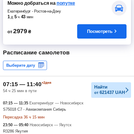
Можно добраться
на
попутке
Екатеринбург
-
Ростов-на-Дону
1
5
43
д
ч
мин
2979
Посмотреть
от
₴
Расписание самолетов
+2дня
07:15 — 11:40
Найти
54 ч 25 мин в пути
621437
UAH
от
07:15 — 11:35
Екатеринбург — Новосибирск
S75018 С7 - Авиакомпания Сибирь
Пересадка 36 ч 15 мин
23:50 — 05:40
Новосибирск — Якутск
R3286 Якутия