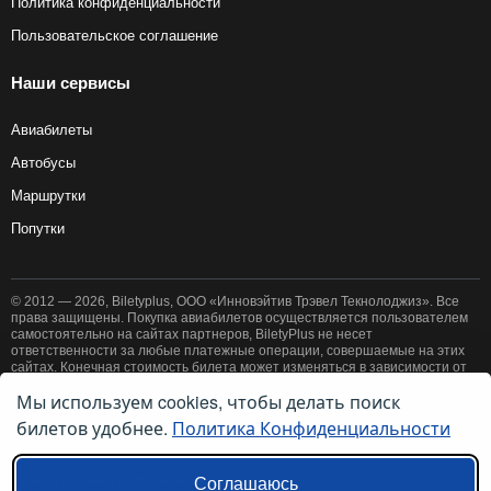
Политика конфиденциальности
Пользовательское соглашение
Наши сервисы
Авиабилеты
Автобусы
Маршрутки
Попутки
© 2012 — 2026, Biletyplus, ООО «Инновэйтив Трэвел Текнолоджиз». Все
права защищены. Покупка авиабилетов осуществляется пользователем
самостоятельно на сайтах партнеров, BiletyPlus не несет
ответственности за любые платежные операции, совершаемые на этих
сайтах. Конечная стоимость билета может изменяться в зависимости от
выбранного способа оплаты. Использование этого сайта означает
Мы используем cookies, чтобы делать поиск
принятие правил
пользовательского соглашения
и
политики
билетов удобнее.
Политика Конфиденциальности
конфиденциальности
.
Ссылки на наши региональные сайты:
Соглашаюсь