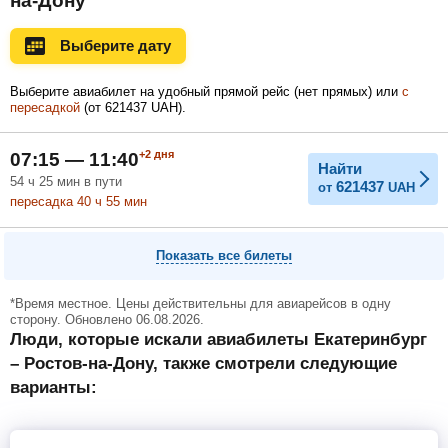
на-Дону
Ноябрь
Декабрь
Январь
Выберите дату
Выберите авиабилет на удобный прямой рейс (нет прямых) или
с
пересадкой
(
от
621437
UAH
).
Февраль
Март
Апрель
+2
дня
07:15 — 11:40
Найти
54
ч
25
мин
в пути
621437
от
UAH
Май
Июнь
Июль
пересадка 40
ч
55
мин
Показать все билеты
*Время местное. Цены действительны для авиарейсов в одну
сторону. Обновлено 06.08.2026.
Люди, которые искали авиабилеты Екатеринбург
– Ростов-на-Дону, также смотрели следующие
варианты: