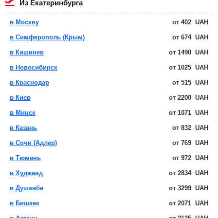
из Екатеринбурга
в Москву
от
402
UAH
в Симферополь (Крым)
от
674
UAH
в Кишинев
от
1490
UAH
в Новосибирск
от
1025
UAH
в Краснодар
от
515
UAH
в Киев
от
2200
UAH
в Минск
от
1071
UAH
в Казань
от
832
UAH
в Сочи (Адлер)
от
769
UAH
в Тюмень
от
972
UAH
в Худжанд
от
2834
UAH
в Душанбе
от
3299
UAH
в Бишкек
от
2071
UAH