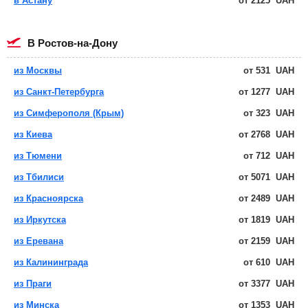
в Астану
от
2125
UAH
в Ростов-на-Дону
из Москвы
от
531
UAH
из Санкт-Петербурга
от
1277
UAH
из Симферополя (Крым)
от
323
UAH
из Киева
от
2768
UAH
из Тюмени
от
712
UAH
из Тбилиси
от
5071
UAH
из Красноярска
от
2489
UAH
из Иркутска
от
1819
UAH
из Еревана
от
2159
UAH
из Калининграда
от
610
UAH
из Праги
от
3377
UAH
из Минска
от
1353
UAH