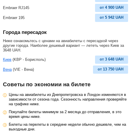
от
4 900
UAH
Embraer RJ145
от
5 942
UAH
Embraer 195
Города пересадок
Ниже ознакомьтесь с ценами на авиабилеты с пересадкой через
другие города. Наиболее дешевый вариант — лететь через Киев за
3648
UAH
.
от
3 648
UAH
Киев
(KBP - Борисполь)
от
13 750
UAH
Вена
(VIE - Вена)
Советы по экономии на билете
Цены на авиабилеты из Днепропетровска в Лондон изменяются в
зависимости от сезона года. Сезонность направления проверяйте
на графике ниже.
Покупайте билеты минимум за 2 месяца до отправления, в это
время цены ниже.
Билеты на перелеты в середине недели обычно дешевле, чем на
выходные дни.