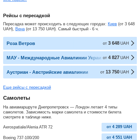
Рейсы с пересадкой
Пересадка может происходить в следующих городах:
Киев
(от
3 648
UAH
),
Вена
(от
13 750
UAH
). Самый быстрый - 6 ч.
3 648
Роза Ветров
от
UAH
4 827
МАУ - Международные Авиалинии Украины
от
UAH
13 750
Аустриан - Австрийские авиалинии
от
UAH
Еще рейсы с пересадкой
Самолеты
На авиамаршруте Днепропетровск — Лондон летает 4 типы
самолетов. Зависимость марки самолета и стоимости билета
смотрите в таблице ниже.
от
4 289
UAH
Aerospatiale/Alenia ATR 72
от
4 551
UAH
Boeing 737-100/200