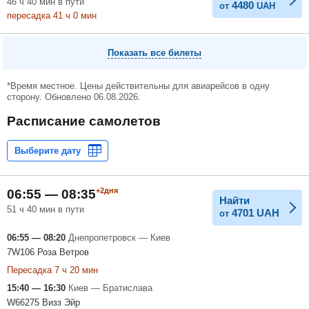
46
ч
40
мин
в пути
4480
от
UAH
пересадка 41
ч
0
мин
Показать все билеты
*Время местное. Цены действительны для авиарейсов в одну
сторону. Обновлено 06.08.2026.
Расписание самолетов
+2дня
06:55 — 08:35
Найти
51 ч 40 мин в пути
4701
UAH
от
06:55 — 08:20
Днепропетровск — Киев
7W106 Роза Ветров
Пересадка 7 ч 20 мин
15:40 — 16:30
Киев — Братислава
W66275 Визз Эйр