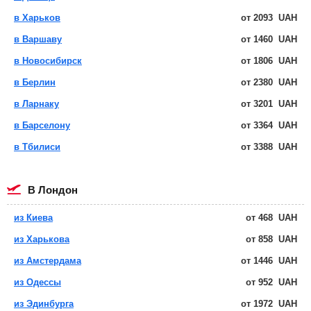
в Харьков
от
2093
UAH
в Варшаву
от
1460
UAH
в Новосибирск
от
1806
UAH
в Берлин
от
2380
UAH
в Ларнаку
от
3201
UAH
в Барселону
от
3364
UAH
в Тбилиси
от
3388
UAH
в Лондон
из Киева
от
468
UAH
из Харькова
от
858
UAH
из Амстердама
от
1446
UAH
из Одессы
от
952
UAH
из Эдинбурга
от
1972
UAH