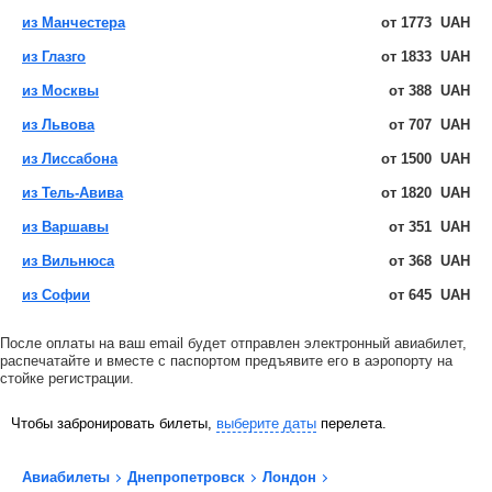
из Манчестера
от
1773
UAH
из Глазго
от
1833
UAH
из Москвы
от
388
UAH
из Львова
от
707
UAH
из Лиссабона
от
1500
UAH
из Тель-Авива
от
1820
UAH
из Варшавы
от
351
UAH
из Вильнюса
от
368
UAH
из Софии
от
645
UAH
После оплаты на ваш email будет отправлен электронный авиабилет,
распечатайте и вместе с паспортом предъявите его в аэропорту на
стойке регистрации.
Чтобы забронировать билеты,
выберите даты
перелета.
Авиабилеты
Днепропетровск
Лондон