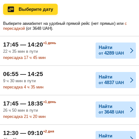
Ноябрь
Декабрь
Январь
Выберите дату
Выберите авиабилет на удобный прямой рейс (нет прямых) или
с
пересадкой
(
от
3648
UAH
).
Февраль
Март
Апрель
+1
день
17:45 — 14:20
Найти
22
ч
35
мин
в пути
4289
от
UAH
Май
Июнь
Июль
пересадка 17
ч
45
мин
06:55 — 14:25
Найти
9
ч
30
мин
в пути
4837
от
UAH
пересадка 4
ч
35
мин
+1
день
17:45 — 18:35
Найти
26
ч
50
мин
в пути
3648
от
UAH
пересадка 21
ч
20
мин
+2
дня
12:30 — 09:10
Найти