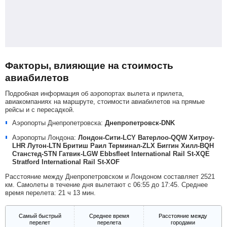
Факторы, влияющие на стоимость
авиабилетов
Подробная информация об аэропортах вылета и прилета,
авиакомпаниях на маршруте, стоимости авиабилетов на прямые
рейсы и с пересадкой.
Аэропорты Днепропетровска:
Днепропетровск-DNK
Аэропорты Лондона:
Лондон-Сити-LCY
Ватерлоо-QQW
Хитроу-
LHR
Лутон-LTN
Бритиш Раил Терминал-ZLX
Биггин Хилл-BQH
Станстед-STN
Гатвик-LGW
Ebbsfleet International Rail St-XQE
Stratford International Rail St-XOF
Расстояние между Днепропетровском и Лондоном составляет 2521
км. Самолеты в течение дня вылетают с 06:55 до 17:45. Среднее
время перелета: 21 ч 13 мин.
Самый быстрый
Среднее время
Расстояние между
перелет
перелета
городами