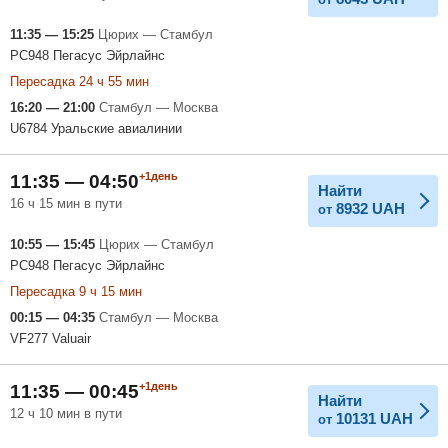
11:35 — 15:25
Цюрих — Стамбул
PC948 Пегасус Эйрлайнс
Пересадка 24 ч 55 мин
16:20 — 21:00
Стамбул — Москва
U6784 Уральские авиалинии
+1день
11:35 — 04:50
Найти
16 ч 15 мин в пути
8932
UAH
от
10:55 — 15:45
Цюрих — Стамбул
PC948 Пегасус Эйрлайнс
Пересадка 9 ч 15 мин
00:15 — 04:35
Стамбул — Москва
VF277 Valuair
+1день
11:35 — 00:45
Найти
12 ч 10 мин в пути
10131
UAH
от