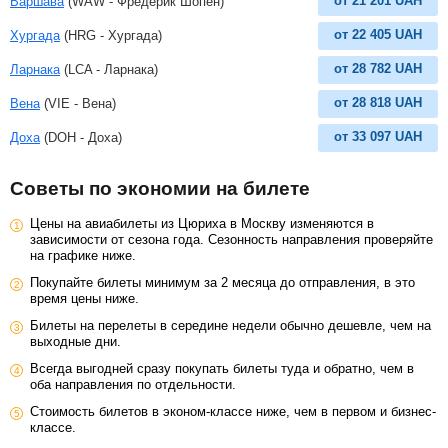
от
21 201
UAH
Варшава
(WAW - Фредерик Шопен)
от
22 405
UAH
Хургада
(HRG - Хургада)
от
28 782
UAH
Ларнака
(LCA - Ларнака)
от
28 818
UAH
Вена
(VIE - Вена)
от
33 097
UAH
Доха
(DOH - Доха)
Советы по экономии на билете
Цены на авиабилеты из Цюриха в Москву изменяются в
зависимости от сезона года. Сезонность направления проверяйте
на графике ниже.
Покупайте билеты минимум за 2 месяца до отправления, в это
время цены ниже.
Билеты на перелеты в середине недели обычно дешевле, чем на
выходные дни.
Всегда выгодней сразу покупать билеты туда и обратно, чем в
оба направления по отдельности.
Стоимость билетов в эконом-классе ниже, чем в первом и бизнес-
классе.