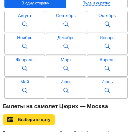
В одну сторону
Туда и обратно
Август
Сентябрь
Октябрь
Ноябрь
Декабрь
Январь
Февраль
Март
Апрель
Май
Июнь
Июль
Август
Сентябрь
Октябрь
Билеты на самолет Цюрих — Москва
Выберите дату
Ноябрь
Декабрь
Январь