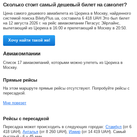
Сколько стоит самый дешевый билет на самолет?
Цена самого дешевого авиабилета из Цюриха в Москву, найденного
системой поиска BiletyPlus.ua, составила
6 418
UAH
Это был билет
на 12 августа 2026 г. на рейс авиакомпании Пегасус Эйрлайнс,
вылетающий из Цюриха в 16:00 и прилетающий в Москву в 20:50.
Хочу найти такой же!
Авиакомпании
Список 17 авиакомпаний, которыми можно улететь из Цюриха в
Москву.
Прямые рейсы
На этом маршруте прямые рейсы отсутствуют. Попробуйте рейсы с
пересадкой.
Мне повезет
Рейсы с пересадкой
Пересадка может происходить в следующих городах:
Стамбул
(от
6
418
UAH
),
Анталья
(от
8 260
UAH
),
Измир
(от
14 419
UAH
). Самый
быстрый - 6 ч 45 мин.