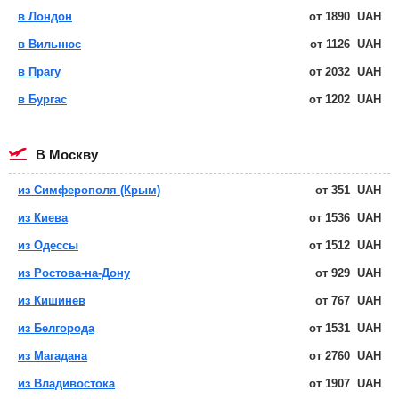
в Лондон
от
1890
UAH
в Вильнюс
от
1126
UAH
в Прагу
от
2032
UAH
в Бургас
от
1202
UAH
в Москву
из Симферополя (Крым)
от
351
UAH
из Киева
от
1536
UAH
из Одессы
от
1512
UAH
из Ростова-на-Дону
от
929
UAH
из Кишинев
от
767
UAH
из Белгорода
от
1531
UAH
из Магадана
от
2760
UAH
из Владивостока
от
1907
UAH