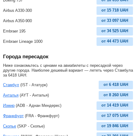
Boeing 737
от
15 718
UAH
Airbus A330-300
от
33 097
UAH
Airbus A350-900
от
34 525
UAH
Embraer 195
от
44 473
UAH
Embraer Lineage 1000
Города пересадок
Ниже ознакомьтесь с ценами на авиабилеты с пересадкой через
другие города. Наиболее дешевый вариант — лететь через Стамбула
за
6418
UAH
.
от
6 418
UAH
Стамбул
(IST - Ататурк)
от
8 260
UAH
Анталья
(AYT - Анталья)
от
14 419
UAH
Измир
(ADB - Аднан Мендерес)
от
17 075
UAH
Франкфурт
(FRA - Франкфурт)
от
19 846
UAH
Скопье
(SKP - Скопье)