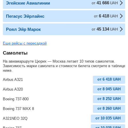
41 666
Эгейские Авиалинии
от
UAH
6 418
Пегасус Эйрлайнс
от
UAH
45 134
Роял Эйр Марок
от
UAH
Еще рейсы с пересадкой
Самолеты
На авиамаршруте Цюрих — Москва летает 10 типов самолетов.
Зависимость марки самолета и стоимости билета смотрите в таблице
ниже.
от
6 418
UAH
Airbus A321
от
8 045
UAH
Airbus A320
от
8 252
UAH
Boeing 737-800
от
8 260
UAH
Boeing 737 MAX 8
от
10 035
UAH
A321NEO 32Q
от
10 035
UAH