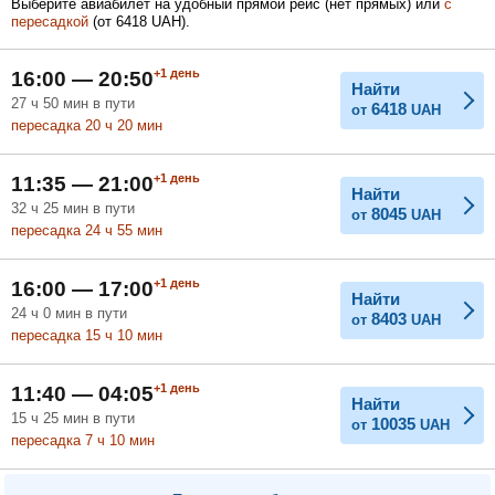
Выберите авиабилет на удобный прямой рейс (нет прямых) или
с
пересадкой
(
от
6418
UAH
).
Февраль
Март
Апрель
+1
день
16:00 — 20:50
Найти
27
ч
50
мин
в пути
6418
от
UAH
пересадка 20
ч
20
мин
Май
Июнь
Июль
+1
день
11:35 — 21:00
Найти
32
ч
25
мин
в пути
8045
от
UAH
пересадка 24
ч
55
мин
+1
день
16:00 — 17:00
Найти
24
ч
0
мин
в пути
8403
от
UAH
пересадка 15
ч
10
мин
+1
день
11:40 — 04:05
Найти
15
ч
25
мин
в пути
10035
от
UAH
пересадка 7
ч
10
мин