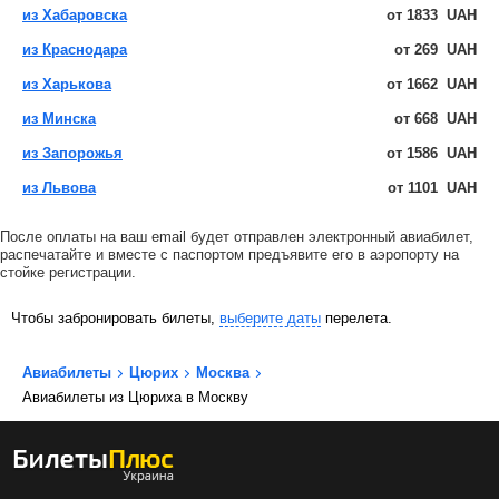
из Хабаровска
от
1833
UAH
из Краснодара
от
269
UAH
из Харькова
от
1662
UAH
из Минска
от
668
UAH
из Запорожья
от
1586
UAH
из Львова
от
1101
UAH
После оплаты на ваш email будет отправлен электронный авиабилет,
распечатайте и вместе с паспортом предъявите его в аэропорту на
стойке регистрации.
Чтобы забронировать билеты,
выберите даты
перелета.
Авиабилеты
Цюрих
Москва
Авиабилеты из Цюриха в Москву