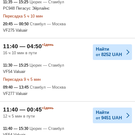
11:35 — 15:25
Цюрих — Стамбул
PC948 Пегасус Эйрлайнс
Пересадка 5 ч 10 мин
20:45 — 00:50
Стамбул — Москва
VF275 Valuair
+1день
11:40 — 04:50
Найти
16 ч 10 мин в пути
8252
UAH
от
11:30 — 15:25
Цюрих — Стамбул
VF54 Valuair
Пересадка 9 ч 5 мин
09:40 — 13:45
Стамбул — Москва
VF277 Valuair
+1день
11:40 — 00:45
Найти
12 ч 5 мин в пути
9451
UAH
от
11:40 — 15:30
Цюрих — Стамбул
VF54 Valuair