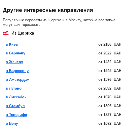
Другие интересные направления
Популярные перелеты из Цюриха и в Москву, которые вас также
могут заинтересовать.
из Цюриха
в Киев
от
2186
UAH
в Варшаву
от
2622
UAH
в Женеву
от
1482
UAH
в Барселону
от
1545
UAH
в Амстердам
от
1576
UAH
в Лугано
от
2092
UAH
в Лиссабон
от
1676
UAH
в Стамбул
от
1805
UAH
в Тенерифе
от
1827
UAH
в Вену
от
1072
UAH