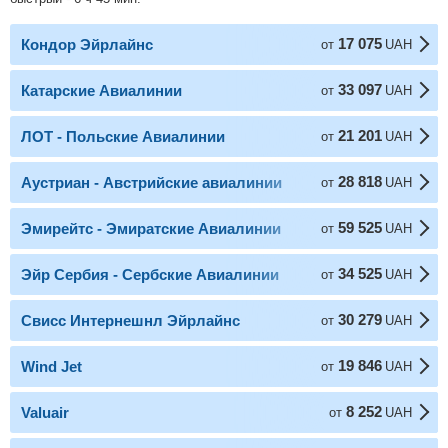
17 075
Кондор Эйрлайнс
от
UAH
33 097
Катарские Авиалинии
от
UAH
21 201
ЛОТ - Польские Авиалинии
от
UAH
28 818
Аустриан - Австрийские авиалинии
от
UAH
59 525
Эмирейтс - Эмиратские Авиалинии
от
UAH
34 525
Эйр Сербия - Сербские Авиалинии
от
UAH
30 279
Свисс Интернешнл Эйрлайнс
от
UAH
19 846
Wind Jet
от
UAH
8 252
Valuair
от
UAH