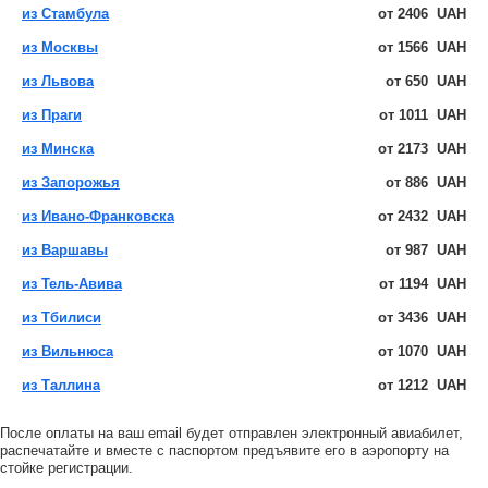
из Стамбула
от
2406
UAH
из Москвы
от
1566
UAH
из Львова
от
650
UAH
из Праги
от
1011
UAH
из Минска
от
2173
UAH
из Запорожья
от
886
UAH
из Ивано-Франковска
от
2432
UAH
из Варшавы
от
987
UAH
из Тель-Авива
от
1194
UAH
из Тбилиси
от
3436
UAH
из Вильнюса
от
1070
UAH
из Таллина
от
1212
UAH
После оплаты на ваш email будет отправлен электронный авиабилет,
распечатайте и вместе с паспортом предъявите его в аэропорту на
стойке регистрации.