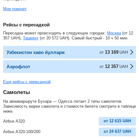
Мне повезет
Рейсы с пересадкой
Пересадка может происходить в следующих городах:
Москва
(от
12
357
UAH
),
Ташкент
(от
20 572
UAH
). Самый быстрый - 10 ч 50 мин.
13 169
Узбекистон хаво йуллари
от
UAH
12 357
Аэрофлот
от
UAH
Еще рейсы с пересадкой
Самолеты
На авиамаршруте Бухара — Одесса летает 2 типы самолетов.
Зависимость марки самолета и стоимости билета смотрите в таблице
ниже.
от
12 615
UAH
Airbus A320
от
24 637
UAH
Airbus A320-100/200