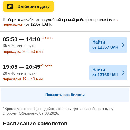
Выберите дату
Ноябрь
Декабрь
Январь
Выберите авиабилет на удобный прямой рейс (нет прямых) или
с
пересадкой
(
от
12357
UAH
).
Февраль
Март
Апрель
+1
день
05:50 — 14:10
Найти
35
ч
20
мин
в пути
12357
от
UAH
пересадка 26
ч
50
мин
Май
Июнь
Июль
+1
день
19:05 — 20:45
Найти
28
ч
40
мин
в пути
13169
от
UAH
пересадка 19
ч
40
мин
Показать все билеты
*Время местное. Цены действительны для авиарейсов в одну
сторону. Обновлено 07.08.2026.
Расписание самолетов