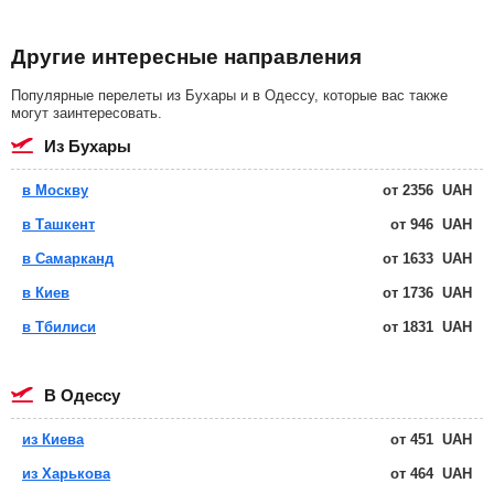
Другие интересные направления
Популярные перелеты из Бухары и в Одессу, которые вас также
могут заинтересовать.
из Бухары
в Москву
от
2356
UAH
в Ташкент
от
946
UAH
в Самарканд
от
1633
UAH
в Киев
от
1736
UAH
в Тбилиси
от
1831
UAH
в Одессу
из Киева
от
451
UAH
из Харькова
от
464
UAH