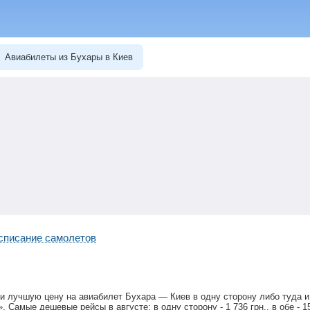
Авиабилеты из Бухары в Киев
списание самолетов
и лучшую цену на авиабилет Бухара — Киев в одну сторону либо туда 
». Самые дешевые рейсы в августе: в одну сторону -
1 736
грн
., в обе -
1