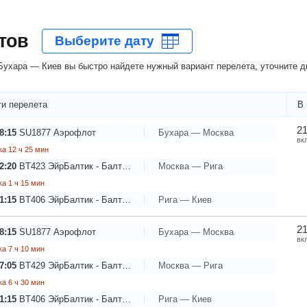
тов
ухара — Киев вы быстро найдете нужный вариант перелета, уточните д
и перелета
В 
21
8:15
SU1877
Аэрофлот
Бухара — Москва
вк
а 12 ч 25 мин
2:20
BT423
ЭйрБалтик - Балтийские авиалинии
Москва — Рига
а 1 ч 15 мин
1:15
BT406
ЭйрБалтик - Балтийские авиалинии
Рига — Киев
21
8:15
SU1877
Аэрофлот
Бухара — Москва
вк
а 7 ч 10 мин
7:05
BT429
ЭйрБалтик - Балтийские авиалинии
Москва — Рига
а 6 ч 30 мин
1:15
BT406
ЭйрБалтик - Балтийские авиалинии
Рига — Киев