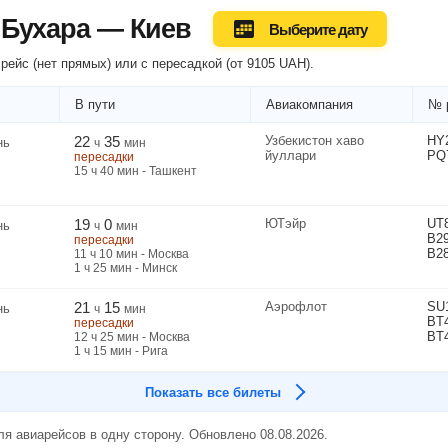
 Бухара — Киев
Выберите дату
рейс (нет прямых) или
с пересадкой
(
от
9105
UAH
).
В пути
Авиакомпания
№ 
22
35
Узбекистон хаво
HY
нь
ч
мин
йуллари
PQ
пересадки
15
ч
40
мин
- Ташкент
19
0
ЮТэйр
UT
нь
ч
мин
B2
пересадки
B2
11
ч
10
мин
- Москва
1
ч
25
мин
- Минск
21
15
Аэрофлот
SU
нь
ч
мин
BT
пересадки
BT
12
ч
25
мин
- Москва
1
ч
15
мин
- Рига
Показать все билеты
я авиарейсов в одну сторону. Обновлено 08.08.2026.