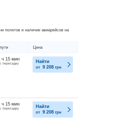
ни полетов и наличие авиарейсов на
пути
Цена
 ч 15 мин
Найти
л. пересадку
9 208
от
грн
 ч 15 мин
Найти
л. пересадку
9 208
от
грн