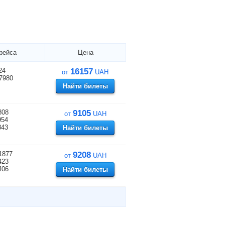
рейса
Цена
24
16157
от
UAH
7980
Найти билеты
808
9105
от
UAH
954
843
Найти билеты
1877
9208
от
UAH
423
406
Найти билеты