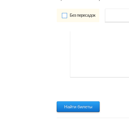
Без пересадок
от
Обратно:
указать
Найти билеты
Найти билеты