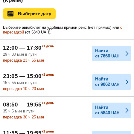
(Крым)
Ноябрь
Декабрь
Январь
Выберите дату
Выберите авиабилет на удобный прямой рейс (нет прямых) или
с
пересадкой
(
от
5840
UAH
).
Февраль
Март
Апрель
+1
день
12:00 — 17:30
Найти
29
ч
30
мин
в пути
7666
от
UAH
Май
Июнь
Июль
пересадка 23
ч
55
мин
+1
день
23:05 — 15:00
Найти
15
ч
55
мин
в пути
9062
от
UAH
пересадка 10
ч
20
мин
+1
день
08:50 — 19:55
Найти
35
ч
5
мин
в пути
5840
от
UAH
пересадка 30
ч
25
мин
+1
день
11:55 — 19:55