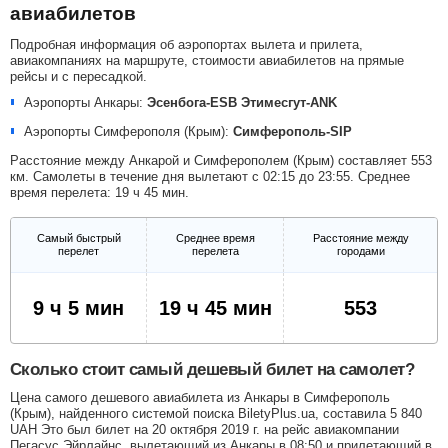
авиабилетов
Подробная информация об аэропортах вылета и прилета,
авиакомпаниях на маршруте, стоимости авиабилетов на прямые
рейсы и с пересадкой.
Аэропорты Анкары:
Эсенбога-ESB
Этимесгут-ANK
Аэропорты Симферополя (Крым):
Симферополь-SIP
Расстояние между Анкарой и Симферополем (Крым) составляет 553
км. Самолеты в течение дня вылетают с 02:15 до 23:55. Среднее
время перелета: 19 ч 45 мин.
Самый быстрый
Среднее время
Расстояние между
перелет
перелета
городами
9 ч 5 мин
19 ч 45 мин
553
Сколько стоит самый дешевый билет на самолет?
Цена самого дешевого авиабилета из Анкары в Симферополь
(Крым), найденного системой поиска BiletyPlus.ua, составила
5 840
UAH
Это был билет на 20 октября 2019 г. на рейс авиакомпании
Пегасус Эйрлайнс, вылетающий из Анкары в 08:50 и прилетающий в