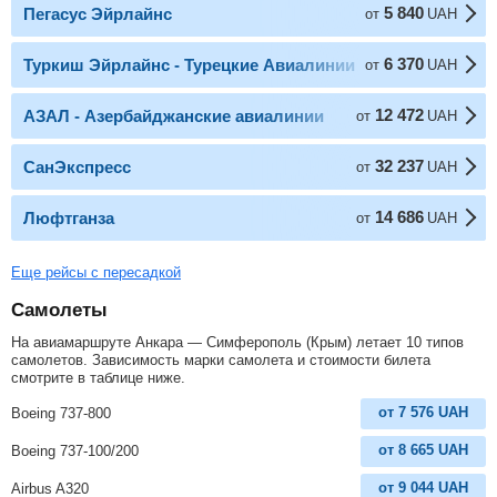
5 840
Пегасус Эйрлайнс
от
UAH
6 370
Туркиш Эйрлайнс - Турецкие Авиалинии
от
UAH
12 472
АЗАЛ - Азербайджанские авиалинии
от
UAH
32 237
СанЭкспресс
от
UAH
14 686
Люфтганза
от
UAH
Еще рейсы с пересадкой
Самолеты
На авиамаршруте Анкара — Симферополь (Крым) летает 10 типов
самолетов. Зависимость марки самолета и стоимости билета
смотрите в таблице ниже.
от
7 576
UAH
Boeing 737-800
от
8 665
UAH
Boeing 737-100/200
от
9 044
UAH
Airbus A320