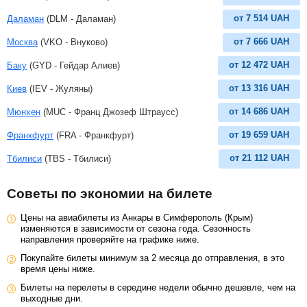
от
7 514
UAH
Даламан
(DLM - Даламан)
от
7 666
UAH
Москва
(VKO - Внуково)
от
12 472
UAH
Баку
(GYD - Гейдар Алиев)
от
13 316
UAH
Киев
(IEV - Жуляны)
от
14 686
UAH
Мюнхен
(MUC - Франц Джозеф Штраусс)
от
19 659
UAH
Франкфурт
(FRA - Франкфурт)
от
21 112
UAH
Тбилиси
(TBS - Тбилиси)
Советы по экономии на билете
Цены на авиабилеты из Анкары в Симферополь (Крым)
изменяются в зависимости от сезона года. Сезонность
направления проверяйте на графике ниже.
Покупайте билеты минимум за 2 месяца до отправления, в это
время цены ниже.
Билеты на перелеты в середине недели обычно дешевле, чем на
выходные дни.