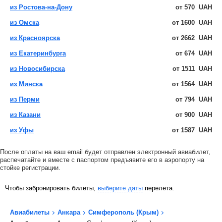
из Ростова-на-Дону
от
570
UAH
из Омска
от
1600
UAH
из Красноярска
от
2662
UAH
из Екатеринбурга
от
674
UAH
из Новосибирска
от
1511
UAH
из Минска
от
1564
UAH
из Перми
от
794
UAH
из Казани
от
900
UAH
из Уфы
от
1587
UAH
После оплаты на ваш email будет отправлен электронный авиабилет,
распечатайте и вместе с паспортом предъявите его в аэропорту на
стойке регистрации.
Чтобы забронировать билеты,
выберите даты
перелета.
Авиабилеты
Анкара
Симферополь (Крым)