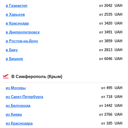
в Газиантеп
от
2042
UAH
в Харьков
от
2535
UAH
в Краснодар
от
3420
UAH
в Днепропетровск
от
3491
UAH
в Ростов-на-Дону
от
3859
UAH
в Баку
от
2813
UAH
в Бишкек
от
6046
UAH
в Симферополь (Крым)
из Москвы
от
495
UAH
из Санкт-Петербурга
от
718
UAH
из Белгорода
от
1442
UAH
из Киева
от
2766
UAH
из Краснодара
от
185
UAH