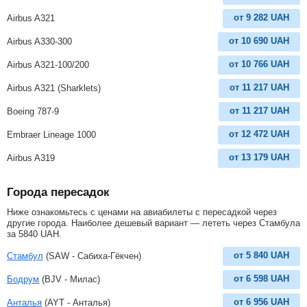
от
9 282
UAH
Airbus A321
от
10 690
UAH
Airbus A330-300
от
10 766
UAH
Airbus A321-100/200
от
11 217
UAH
Airbus A321 (Sharklets)
от
11 217
UAH
Boeing 787-9
от
12 472
UAH
Embraer Lineage 1000
от
13 179
UAH
Airbus A319
Города пересадок
Ниже ознакомьтесь с ценами на авиабилеты с пересадкой через
другие города. Наиболее дешевый вариант — лететь через Стамбула
за
5840
UAH
.
от
5 840
UAH
Стамбул
(SAW - Сабиха-Гёкчен)
от
6 598
UAH
Бодрум
(BJV - Милас)
от
6 956
UAH
Анталья
(AYT - Анталья)