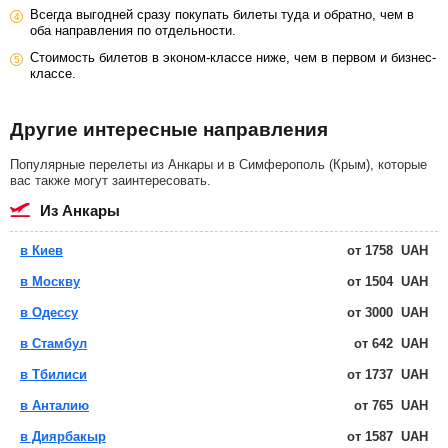
Всегда выгодней сразу покупать билеты туда и обратно, чем в
оба направления по отдельности.
Стоимость билетов в эконом-классе ниже, чем в первом и бизнес-
классе.
Другие интересные направления
Популярные перелеты из Анкары и в Симферополь (Крым), которые
вас также могут заинтересовать.
из Анкары
в Киев
от
1758
UAH
в Москву
от
1504
UAH
в Одессу
от
3000
UAH
в Стамбул
от
642
UAH
в Тбилиси
от
1737
UAH
в Анталию
от
765
UAH
в Диярбакыр
от
1587
UAH